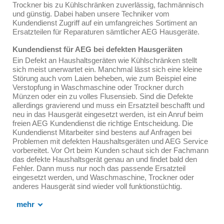
Trockner bis zu Kühlschränken zuverlässig, fachmännisch
und günstig. Dabei haben unsere Techniker vom
Kundendienst Zugriff auf ein umfangreiches Sortiment an
Ersatzteilen für Reparaturen sämtlicher AEG Hausgeräte.
Kundendienst für AEG bei defekten Hausgeräten
Ein Defekt an Haushaltsgeräten wie Kühlschränken stellt
sich meist unerwartet ein. Manchmal lässt sich eine kleine
Störung auch vom Laien beheben, wie zum Beispiel eine
Verstopfung in Waschmaschine oder Trockner durch
Münzen oder ein zu volles Flusensieb. Sind die Defekte
allerdings gravierend und muss ein Ersatzteil beschafft und
neu in das Hausgerät eingesetzt werden, ist ein Anruf beim
freien AEG Kundendienst die richtige Entscheidung. Die
Kundendienst Mitarbeiter sind bestens auf Anfragen bei
Problemen mit defekten Haushaltsgeräten und AEG Service
vorbereitet. Vor Ort beim Kunden schaut sich der Fachmann
das defekte Haushaltsgerät genau an und findet bald den
Fehler. Dann muss nur noch das passende Ersatzteil
eingesetzt werden, und Waschmaschine, Trockner oder
anderes Hausgerät sind wieder voll funktionstüchtig.
mehr
Passende Ersatzteile durch den Kundendienst für AEG
In Zeiten des Sparens und der Nachhaltigkeit ist es nicht