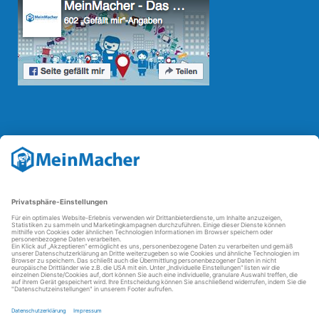
Reparatur Revolution
Mit der
Reparatur-Revolution
kämpft MeinMacher für bessere
Reparaturbedingungen in Deutschland: Für Produkte, die sich gut
reparieren lassen, für günstigere Ersatzteile und den Erhalt der
reparierenden Betriebe und des Reparatur-Know-hows in
Deutschland.
Weitere Informationen
FAQ - häufig gestellte Fragen
Partner werden
Über uns