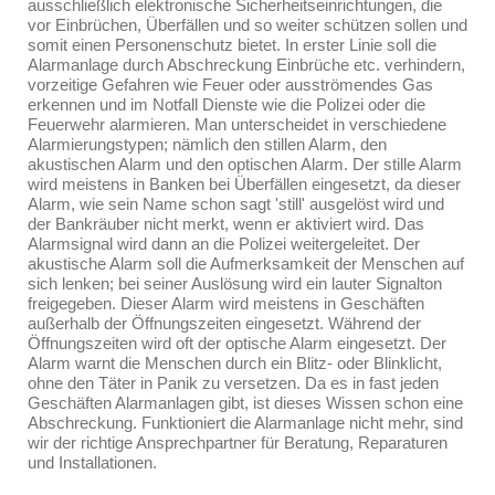
ausschließlich elektronische Sicherheitseinrichtungen, die
vor Einbrüchen, Überfällen und so weiter schützen sollen und
somit einen Personenschutz bietet. In erster Linie soll die
Alarmanlage durch Abschreckung Einbrüche etc. verhindern,
vorzeitige Gefahren wie Feuer oder ausströmendes Gas
erkennen und im Notfall Dienste wie die Polizei oder die
Feuerwehr alarmieren. Man unterscheidet in verschiedene
Alarmierungstypen; nämlich den stillen Alarm, den
akustischen Alarm und den optischen Alarm. Der stille Alarm
wird meistens in Banken bei Überfällen eingesetzt, da dieser
Alarm, wie sein Name schon sagt 'still' ausgelöst wird und
der Bankräuber nicht merkt, wenn er aktiviert wird. Das
Alarmsignal wird dann an die Polizei weitergeleitet. Der
akustische Alarm soll die Aufmerksamkeit der Menschen auf
sich lenken; bei seiner Auslösung wird ein lauter Signalton
freigegeben. Dieser Alarm wird meistens in Geschäften
außerhalb der Öffnungszeiten eingesetzt. Während der
Öffnungszeiten wird oft der optische Alarm eingesetzt. Der
Alarm warnt die Menschen durch ein Blitz- oder Blinklicht,
ohne den Täter in Panik zu versetzen. Da es in fast jeden
Geschäften Alarmanlagen gibt, ist dieses Wissen schon eine
Abschreckung. Funktioniert die Alarmanlage nicht mehr, sind
wir der richtige Ansprechpartner für Beratung, Reparaturen
und Installationen.