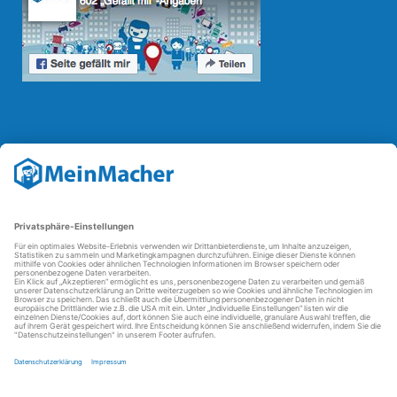
Reparatur Revolution
Mit der
Reparatur-Revolution
kämpft MeinMacher für bessere
Reparaturbedingungen in Deutschland: Für Produkte, die sich gut
reparieren lassen, für günstigere Ersatzteile und den Erhalt der
reparierenden Betriebe und des Reparatur-Know-hows in
Deutschland.
Weitere Informationen
FAQ - häufig gestellte Fragen
Partner werden
Über uns