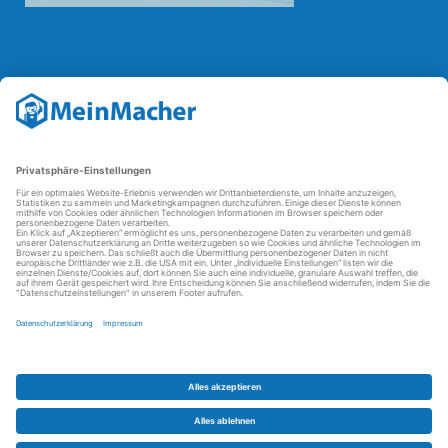
Reparatur Revolution
Mit der
Reparatur-Revolution
kämpft MeinMacher für bessere
Reparaturbedingungen in Deutschland: Für Produkte, die sich gut
reparieren lassen, für günstigere Ersatzteile und den Erhalt der
reparierenden Betriebe und des Reparatur-Know-hows in
Deutschland.
Weitere Informationen
FAQ - häufig gestellte Fragen
Partner werden
Über uns
Impressum
Datenschutz
AGBs
Kontakt
Barrierefreiheit
Partnerportal