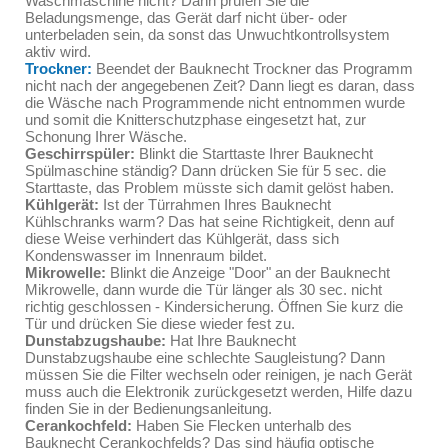
Waschmaschine nicht? Dann prüfen Sie die
Beladungsmenge, das Gerät darf nicht über- oder
unterbeladen sein, da sonst das Unwuchtkontrollsystem
aktiv wird.
Trockner:
Beendet der Bauknecht Trockner das Programm
nicht nach der angegebenen Zeit? Dann liegt es daran, dass
die Wäsche nach Programmende nicht entnommen wurde
und somit die Knitterschutzphase eingesetzt hat, zur
Schonung Ihrer Wäsche.
Geschirrspüler:
Blinkt die Starttaste Ihrer Bauknecht
Spülmaschine ständig? Dann drücken Sie für 5 sec. die
Starttaste, das Problem müsste sich damit gelöst haben.
Kühlgerät:
Ist der Türrahmen Ihres Bauknecht
Kühlschranks warm? Das hat seine Richtigkeit, denn auf
diese Weise verhindert das Kühlgerät, dass sich
Kondenswasser im Innenraum bildet.
Mikrowelle:
Blinkt die Anzeige "Door" an der Bauknecht
Mikrowelle, dann wurde die Tür länger als 30 sec. nicht
richtig geschlossen - Kindersicherung. Öffnen Sie kurz die
Tür und drücken Sie diese wieder fest zu.
Dunstabzugshaube:
Hat Ihre Bauknecht
Dunstabzugshaube eine schlechte Saugleistung? Dann
müssen Sie die Filter wechseln oder reinigen, je nach Gerät
muss auch die Elektronik zurückgesetzt werden, Hilfe dazu
finden Sie in der Bedienungsanleitung.
Cerankochfeld:
Haben Sie Flecken unterhalb des
Bauknecht Cerankochfelds? Das sind häufig optische