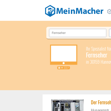
Ihr Spezialist fü
Fernseher
in 30159 Hann
Der Ferns
Husarenstr.