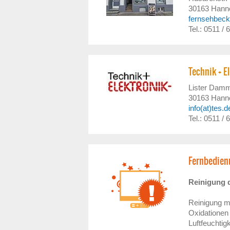
30163
Hann
fernsehbec
Tel.: 0511 / 
Technik + E
Lister Dam
30163
Hann
info(at)tes.d
Tel.: 0511 / 
Fernbedien
Reinigung 
Reinigung mi
Oxidationen
Luftfeucht