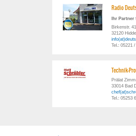
Radio Deut
Ihr Partne
Birkenstr. 4
32120
Hidd
info(at)deu
Tel.: 05221 
Technik-Pro
Prälat Zimm
33014
Bad D
chef(at)schr
Tel.: 05253 