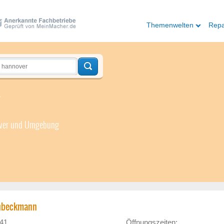
Themenwelten
Repa
r
over und Umgebung
ehbeckmann
 41
Öffnungszeiten: