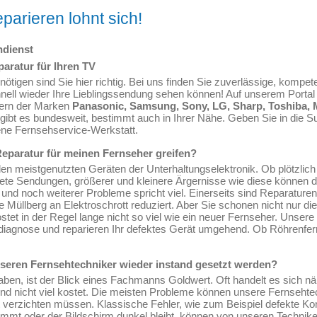
parieren lohnt sich!
ndienst
ratur für Ihren TV
tigen sind Sie hier richtig. Bei uns finden Sie zuverlässige, kompet
nell wieder Ihre Lieblingssendung sehen können! Auf unserem Portal 
hern der Marken
Panasonic, Samsung, Sony, LG, Sharp, Toshiba, 
ibt es bundesweit, bestimmt auch in Ihrer Nähe. Geben Sie in die Su
ene Fernsehservice-Werkstatt.
Reparatur für meinen Fernseher greifen?
en meistgenutzten Geräten der Unterhaltungselektronik. Ob plötzlic
nete Sendungen, größerer und kleinere Ärgernisse wie diese können 
und noch weiterer Probleme spricht viel. Einerseits sind Reparaturen
Müllberg an Elektroschrott reduziert. Aber Sie schonen nicht nur di
stet in der Regel lange nicht so viel wie ein neuer Fernseher. Unser
erdiagnose und reparieren Ihr defektes Gerät umgehend. Ob Röhrenfe
seren Fernsehtechniker wieder instand gesetzt werden?
en, ist der Blick eines Fachmanns Goldwert. Oft handelt es sich nä
nd nicht viel kostet. Die meisten Probleme können unsere Fernsehte
ät verzichten müssen. Klassische Fehler, wie zum Beispiel defekte Ko
stimmt oder der Bildschirm dunkel bleibt, können von unseren Technike