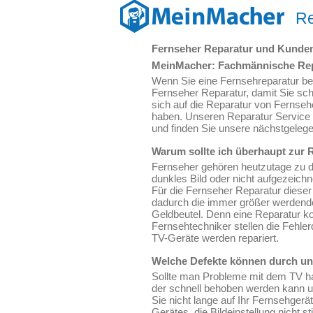
Re
Fernseher Reparatur und Kunde
MeinMacher: Fachmännische Repa
Wenn Sie eine Fernsehreparatur benö
Fernseher Reparatur, damit Sie sch
sich auf die Reparatur von Fernse
haben. Unseren Reparatur Service g
und finden Sie unsere nächstgeleg
Warum sollte ich überhaupt zur 
Fernseher gehören heutzutage zu d
dunkles Bild oder nicht aufgezeich
Für die Fernseher Reparatur dieser 
dadurch die immer größer werdende 
Geldbeutel. Denn eine Reparatur ko
Fernsehtechniker stellen die Fehl
TV-Geräte werden repariert.
Welche Defekte können durch un
Sollte man Probleme mit dem TV hab
der schnell behoben werden kann u
Sie nicht lange auf Ihr Fernsehger
Gerätes, die Bildeinstellung nicht 