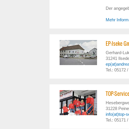
Der angegebe
Mehr Inform
EP:Iseke 
Gerhard-Luk
31241
Ilsed
ep(at)andre
Tel.: 05172 /
TOP-Servic
Hesebergwe
31228
Peine
info(at)top-
Tel.: 05171 