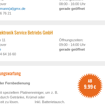
over
08:00 - 16:00 Uhr
kmann(at)gmx.de
gerade geöffnet
66 76 21
lektronik Service Betriebs GmbH
m 11
Öffnungszeiten:
over
09:00 - 14:00 Uhr
e
gerade geöffnet
64 64 16 60
ungswartung
AB
der Fernbedienung
9.99
€
t speziellem Platinenreiniger, um z. B.
 durch Getränke, Krümel oder
igkeit zu lösen. Inkl. Batterietausch.