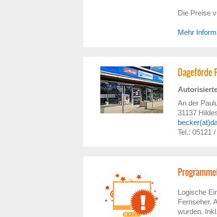
Die Preise v
Mehr Inform
Dageförde 
Autorisiert
An der Paul
31137
Hilde
becker(at)d
Tel.: 05121 
Programmei
Logische Ei
Fernseher. A
wurden. Inkl