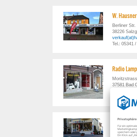
W. Hausne
Berliner Str.
38226
Salzgi
verkauf(at)
Tel.: 05341 
Radio Lamp
Moritzstras
37581
Bad 
radio-lampe
Tel.: 05382 
Benfer Hifi
Heutorstr. 1