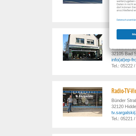
32825
Blom
info(at)benf
Tel.: 05235 
Frölich TV-
Brüderstr. 1
32105
Bad S
info(at)ep-fr
Tel.: 05222 
Radio-TV-Vi
Bünder Stra
32120
Hidd
tv.sargalski
Tel.: 05221 