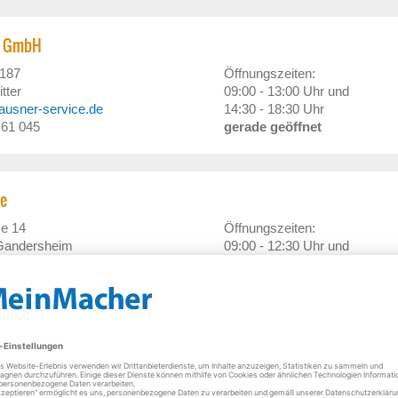
r GmbH
 187
Öffnungszeiten:
tter
09:00 - 13:00 Uhr und
hausner-service.de
14:30 - 18:30 Uhr
/ 61 045
gerade geöffnet
e
se 14
Öffnungszeiten:
Gandersheim
09:00 - 12:30 Uhr und
(at)web.de
15:00 - 18:00 Uhr
/ 93 26 233
gerade geöffnet
 TV Video Sat Telecom
a
Öffnungszeiten: