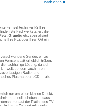
nach oben
ente Fernsehtechniker für Ihre
finden Sie Fachwerkstätten, die
Metz, Grundig
etc. spezialisiert
che Ihre PLZ oder Ihren Ort ein
h verschwundene Sender, ein zu
den Fernsehspaß erheblich trüben.
 die nachhaltige Lösung, da sich
e Umwelt, sondern auch Ihren
e zuverlässigen Radio- und
rnseher, Plasma oder LCD — alle
mlich nur um einen kleinen Defekt,
chniker schnell beheben, sodass
ndensatoren auf der Platine des TV
rn in kurzer Zeit und mit wenig