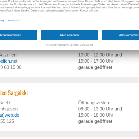
berg
09:00 - 13:00 Uhr und
er-blomberg.de
14:30 - 18:00 Uhr
- 81 13
gerade geöffnet
Video-SAT-Computer-Telekom-Elektro
7
Öffnungszeiten:
alzuflen
10:00 - 12:00 Uhr und
oelich.net
15:00 - 17:00 Uhr
/ 9 60 15 90
gerade geöffnet
deo Sargalski
ße 47
Öffnungszeiten:
enhausen
09:30 - 13:00 Uhr und
(at)web.de
15:00 - 18:00 Uhr
/ 55 125
gerade geöffnet