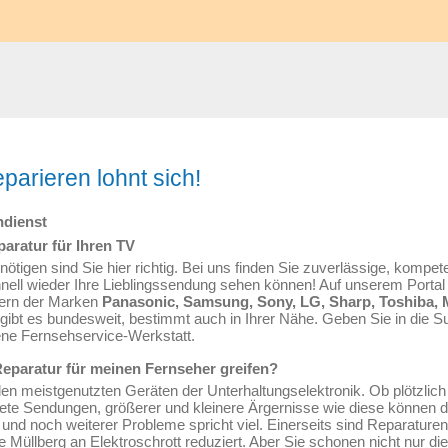
parieren lohnt sich!
ndienst
ratur für Ihren TV
tigen sind Sie hier richtig. Bei uns finden Sie zuverlässige, kompet
nell wieder Ihre Lieblingssendung sehen können! Auf unserem Portal 
hern der Marken
Panasonic, Samsung, Sony, LG, Sharp, Toshiba, 
ibt es bundesweit, bestimmt auch in Ihrer Nähe. Geben Sie in die Su
ene Fernsehservice-Werkstatt.
Reparatur für meinen Fernseher greifen?
en meistgenutzten Geräten der Unterhaltungselektronik. Ob plötzlic
nete Sendungen, größerer und kleinere Ärgernisse wie diese können 
und noch weiterer Probleme spricht viel. Einerseits sind Reparaturen
Müllberg an Elektroschrott reduziert. Aber Sie schonen nicht nur di