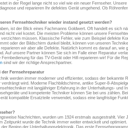
stet in der Regel lange nicht so viel wie ein neuer Fernseher. Unser
erdiagnose und reparieren Ihr defektes Gerät umgehend. Ob Röhrenfe
seren Fernsehtechniker wieder instand gesetzt werden?
en, ist der Blick eines Fachmanns Goldwert. Oft handelt es sich nä
nd nicht viel kostet. Die meisten Probleme können unsere Fernsehte
ät verzichten müssen. Klassische Fehler, wie zum Beispiel defekte Ko
stimmt oder der Bildschirm dunkel bleibt, können von unseren Technike
reparieren wir aber alle Defekte. Natürlich kommt es darauf an, wie g
d. Auf unsere Partner können Sie sich im Falle einer Reparatur verl
 Fernbedienung für das TV-Gerät oder Hifi reparieren wir! Für die Re
en
sind wir der richtige Ansprechpartner.
i der Fernsehreparatur
chnik werden immer moderner und effizienter, sodass der bekannte 
r verdrängt wird. Moderne Flachbildschirme, antike Super-8-Abspielge
rnsehtechniker mit langjähriger Erfahrung in der Unterhaltungs- und In
nsehgeräte und kompetente Techniker können Sie bei uns zählen. Be
Gerät kompatible Ersatzteile verwendet, sodass eine langfristige Fun
nseher?
gsweise Nachrichten, wurden um 1924 erstmals ausgestrahlt. Vier J
m Zeitpunkt wurde die Technik immer weiter entwickelt und optimiert
 der Beginn der Unterhaltungselektronik. Das erste Fernsehprogra