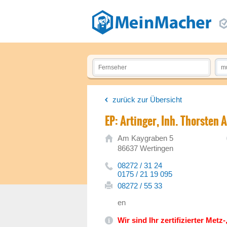
zurück zur Übersicht
EP: Artinger, Inh. Thorsten 
Am Kaygraben 5
86637 Wertingen
08272 / 31 24
0175 / 21 19 095
08272 / 55 33
en
Wir sind Ihr zertifizierter Met