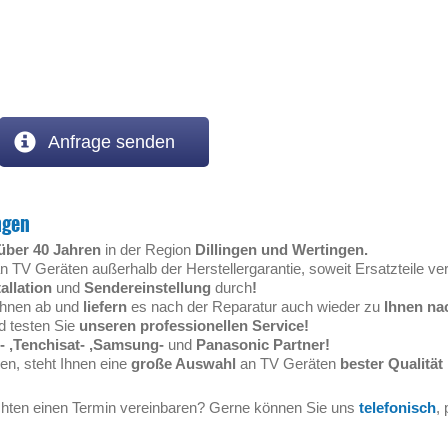
Anfrage senden
ngen
 über 40 Jahren
in der Region
Dillingen und Wertingen.
n TV Geräten außerhalb der Herstellergarantie, soweit Ersatzteile ver
allation
und
Sendereinstellung
durch
!
 Ihnen ab und
liefern
es nach der Reparatur auch wieder zu
Ihnen na
d testen Sie
unseren professionellen Service!
z- ,Tenchisat- ,Samsung-
und
Panasonic Partner!
en, steht Ihnen eine
große Auswahl
an TV Geräten
bester Qualität
hten einen Termin vereinbaren? Gerne können Sie uns
telefonisch
,