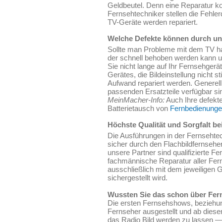
Geldbeutel. Denn eine Reparatur ko
Fernsehtechniker stellen die Fehl
TV-Geräte werden repariert.
Welche Defekte können durch un
Sollte man Probleme mit dem TV hab
der schnell behoben werden kann u
Sie nicht lange auf Ihr Fernsehger
Gerätes, die Bildeinstellung nicht 
Aufwand repariert werden. Generell 
passenden Ersatzteile verfügbar sin
MeinMacher-Info:
Auch Ihre defekte
Batterietausch von
Fernbedienung
Höchste Qualität und Sorgfalt be
Die Ausführungen in der Fernsehte
sicher durch den Flachbildfernsehe
unsere Partner sind qualifizierte Fe
fachmännische Reparatur aller Fer
ausschließlich mit dem jeweiligen 
sichergestellt wird.
Wussten Sie das schon über Fer
Die ersten Fernsehshows, beziehun
Fernseher ausgestellt und ab diese
das Radio Bild werden zu lassen —