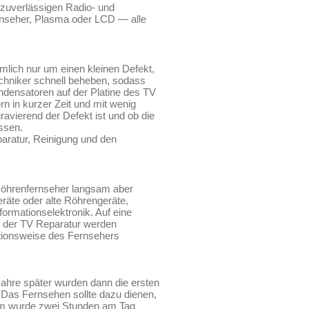
e zuverlässigen Radio- und
rnseher, Plasma oder LCD — alle
mlich nur um einen kleinen Defekt,
chniker schnell beheben, sodass
ndensatoren auf der Platine des TV
rn in kurzer Zeit und mit wenig
ravierend der Defekt ist und ob die
assen.
paratur, Reinigung und den
Röhrenfernseher langsam aber
räte oder alte Röhrengeräte,
formationselektronik. Auf eine
i der TV Reparatur werden
ktionsweise des Fernsehers
ahre später wurden dann die ersten
. Das Fernsehen sollte dazu dienen,
mm wurde zwei Stunden am Tag