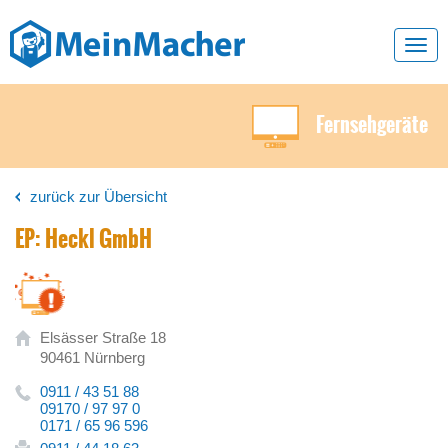
Toggl
navig
Fernsehgeräte
zurück zur Übersicht
EP: Heckl GmbH
Elsässer Straße 18
90461 Nürnberg
0911 / 43 51 88
09170 / 97 97 0
0171 / 65 96 596