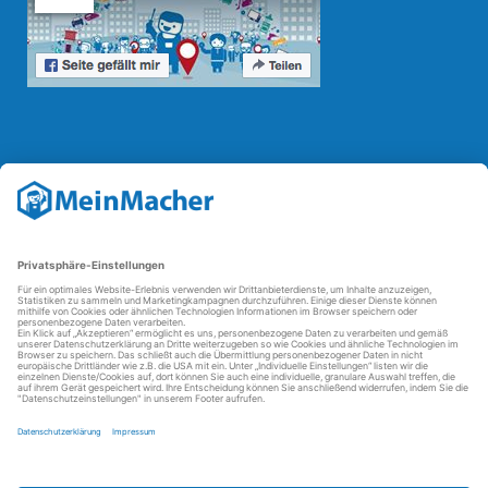
Reparatur Revolution
Mit der
Reparatur-Revolution
kämpft MeinMacher für bessere
Reparaturbedingungen in Deutschland: Für Produkte, die sich gut
reparieren lassen, für günstigere Ersatzteile und den Erhalt der
reparierenden Betriebe und des Reparatur-Know-hows in
Deutschland.
Weitere Informationen
FAQ - häufig gestellte Fragen
Partner werden
Über uns