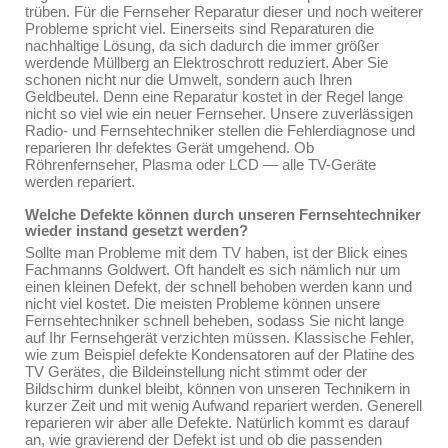
trüben. Für die Fernseher Reparatur dieser und noch weiterer
Probleme spricht viel. Einerseits sind Reparaturen die
nachhaltige Lösung, da sich dadurch die immer größer
werdende Müllberg an Elektroschrott reduziert. Aber Sie
schonen nicht nur die Umwelt, sondern auch Ihren
Geldbeutel. Denn eine Reparatur kostet in der Regel lange
nicht so viel wie ein neuer Fernseher. Unsere zuverlässigen
Radio- und Fernsehtechniker stellen die Fehlerdiagnose und
reparieren Ihr defektes Gerät umgehend. Ob
Röhrenfernseher, Plasma oder LCD — alle TV-Geräte
werden repariert.
Welche Defekte können durch unseren Fernsehtechniker
wieder instand gesetzt werden?
Sollte man Probleme mit dem TV haben, ist der Blick eines
Fachmanns Goldwert. Oft handelt es sich nämlich nur um
einen kleinen Defekt, der schnell behoben werden kann und
nicht viel kostet. Die meisten Probleme können unsere
Fernsehtechniker schnell beheben, sodass Sie nicht lange
auf Ihr Fernsehgerät verzichten müssen. Klassische Fehler,
wie zum Beispiel defekte Kondensatoren auf der Platine des
TV Gerätes, die Bildeinstellung nicht stimmt oder der
Bildschirm dunkel bleibt, können von unseren Technikern in
kurzer Zeit und mit wenig Aufwand repariert werden. Generell
reparieren wir aber alle Defekte. Natürlich kommt es darauf
an, wie gravierend der Defekt ist und ob die passenden