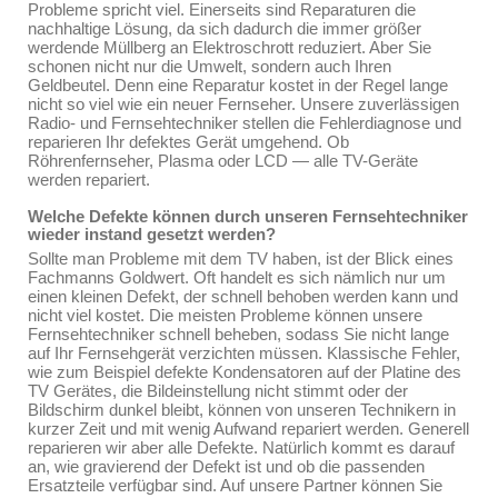
Probleme spricht viel. Einerseits sind Reparaturen die
nachhaltige Lösung, da sich dadurch die immer größer
werdende Müllberg an Elektroschrott reduziert. Aber Sie
schonen nicht nur die Umwelt, sondern auch Ihren
Geldbeutel. Denn eine Reparatur kostet in der Regel lange
nicht so viel wie ein neuer Fernseher. Unsere zuverlässigen
Radio- und Fernsehtechniker stellen die Fehlerdiagnose und
reparieren Ihr defektes Gerät umgehend. Ob
Röhrenfernseher, Plasma oder LCD — alle TV-Geräte
werden repariert.
Welche Defekte können durch unseren Fernsehtechniker
wieder instand gesetzt werden?
Sollte man Probleme mit dem TV haben, ist der Blick eines
Fachmanns Goldwert. Oft handelt es sich nämlich nur um
einen kleinen Defekt, der schnell behoben werden kann und
nicht viel kostet. Die meisten Probleme können unsere
Fernsehtechniker schnell beheben, sodass Sie nicht lange
auf Ihr Fernsehgerät verzichten müssen. Klassische Fehler,
wie zum Beispiel defekte Kondensatoren auf der Platine des
TV Gerätes, die Bildeinstellung nicht stimmt oder der
Bildschirm dunkel bleibt, können von unseren Technikern in
kurzer Zeit und mit wenig Aufwand repariert werden. Generell
reparieren wir aber alle Defekte. Natürlich kommt es darauf
an, wie gravierend der Defekt ist und ob die passenden
Ersatzteile verfügbar sind. Auf unsere Partner können Sie