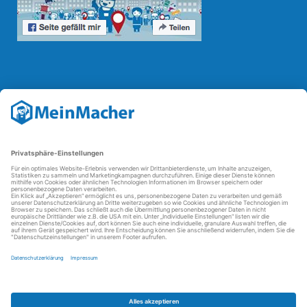
Reparatur Revolution
Mit der
Reparatur-Revolution
kämpft MeinMacher für bessere
Reparaturbedingungen in Deutschland: Für Produkte, die sich gut
reparieren lassen, für günstigere Ersatzteile und den Erhalt der
reparierenden Betriebe und des Reparatur-Know-hows in
Deutschland.
Weitere Informationen
FAQ - häufig gestellte Fragen
Partner werden
Über uns
Impressum
Datenschutz
AGBs
Kontakt