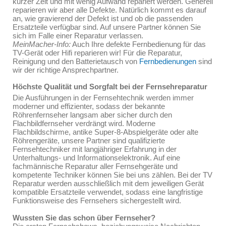
kurzer Zeit und mit wenig Aufwand repariert werden. Generell
reparieren wir aber alle Defekte. Natürlich kommt es darauf
an, wie gravierend der Defekt ist und ob die passenden
Ersatzteile verfügbar sind. Auf unsere Partner können Sie
sich im Falle einer Reparatur verlassen.
MeinMacher-Info:
Auch Ihre defekte Fernbedienung für das
TV-Gerät oder Hifi reparieren wir! Für die Reparatur,
Reinigung und den Batterietausch von
Fernbedienungen
sind
wir der richtige Ansprechpartner.
Höchste Qualität und Sorgfalt bei der Fernsehreparatur
Die Ausführungen in der Fernsehtechnik werden immer
moderner und effizienter, sodass der bekannte
Röhrenfernseher langsam aber sicher durch den
Flachbildfernseher verdrängt wird. Moderne
Flachbildschirme, antike Super-8-Abspielgeräte oder alte
Röhrengeräte, unsere Partner sind qualifizierte
Fernsehtechniker mit langjähriger Erfahrung in der
Unterhaltungs- und Informationselektronik. Auf eine
fachmännische Reparatur aller Fernsehgeräte und
kompetente Techniker können Sie bei uns zählen. Bei der TV
Reparatur werden ausschließlich mit dem jeweiligen Gerät
kompatible Ersatzteile verwendet, sodass eine langfristige
Funktionsweise des Fernsehers sichergestellt wird.
Wussten Sie das schon über Fernseher?