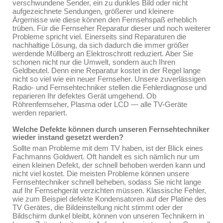
verschwundene Sender, ein zu dunkles Bild oder nicht
aufgezeichnete Sendungen, größerer und kleinere
Ärgernisse wie diese können den Fernsehspaß erheblich
trüben. Für die Fernseher Reparatur dieser und noch weiterer
Probleme spricht viel. Einerseits sind Reparaturen die
nachhaltige Lösung, da sich dadurch die immer größer
werdende Müllberg an Elektroschrott reduziert. Aber Sie
schonen nicht nur die Umwelt, sondern auch Ihren
Geldbeutel. Denn eine Reparatur kostet in der Regel lange
nicht so viel wie ein neuer Fernseher. Unsere zuverlässigen
Radio- und Fernsehtechniker stellen die Fehlerdiagnose und
reparieren Ihr defektes Gerät umgehend. Ob
Röhrenfernseher, Plasma oder LCD — alle TV-Geräte
werden repariert.
Welche Defekte können durch unseren Fernsehtechniker
wieder instand gesetzt werden?
Sollte man Probleme mit dem TV haben, ist der Blick eines
Fachmanns Goldwert. Oft handelt es sich nämlich nur um
einen kleinen Defekt, der schnell behoben werden kann und
nicht viel kostet. Die meisten Probleme können unsere
Fernsehtechniker schnell beheben, sodass Sie nicht lange
auf Ihr Fernsehgerät verzichten müssen. Klassische Fehler,
wie zum Beispiel defekte Kondensatoren auf der Platine des
TV Gerätes, die Bildeinstellung nicht stimmt oder der
Bildschirm dunkel bleibt, können von unseren Technikern in