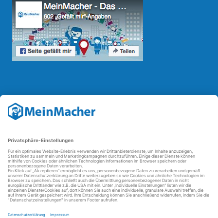
Reparatur Revolution
Mit der
Reparatur-Revolution
kämpft MeinMacher für bessere
Reparaturbedingungen in Deutschland: Für Produkte, die sich gut
reparieren lassen, für günstigere Ersatzteile und den Erhalt der
reparierenden Betriebe und des Reparatur-Know-hows in
Deutschland.
Weitere Informationen
FAQ - häufig gestellte Fragen
Partner werden
Über uns