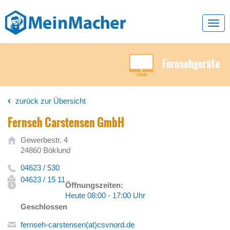
Toggl
navig
Fernsehgeräte
zurück zur Übersicht
Fernseh Carstensen GmbH
Gewerbestr. 4
24860 Böklund
04623 / 530
04623 / 15 11
Öffnungszeiten:
Heute 08:00 - 17:00 Uhr
Geschlossen
fernseh-carstensen(at)csvnord.de