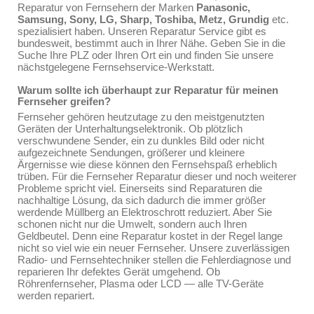
Reparatur von Fernsehern der Marken
Panasonic,
Samsung, Sony, LG, Sharp, Toshiba, Metz, Grundig
etc.
spezialisiert haben. Unseren Reparatur Service gibt es
bundesweit, bestimmt auch in Ihrer Nähe. Geben Sie in die
Suche Ihre PLZ oder Ihren Ort ein und finden Sie unsere
nächstgelegene Fernsehservice-Werkstatt.
Warum sollte ich überhaupt zur Reparatur für meinen
Fernseher greifen?
Fernseher gehören heutzutage zu den meistgenutzten
Geräten der Unterhaltungselektronik. Ob plötzlich
verschwundene Sender, ein zu dunkles Bild oder nicht
aufgezeichnete Sendungen, größerer und kleinere
Ärgernisse wie diese können den Fernsehspaß erheblich
trüben. Für die Fernseher Reparatur dieser und noch weiterer
Probleme spricht viel. Einerseits sind Reparaturen die
nachhaltige Lösung, da sich dadurch die immer größer
werdende Müllberg an Elektroschrott reduziert. Aber Sie
schonen nicht nur die Umwelt, sondern auch Ihren
Geldbeutel. Denn eine Reparatur kostet in der Regel lange
nicht so viel wie ein neuer Fernseher. Unsere zuverlässigen
Radio- und Fernsehtechniker stellen die Fehlerdiagnose und
reparieren Ihr defektes Gerät umgehend. Ob
Röhrenfernseher, Plasma oder LCD — alle TV-Geräte
werden repariert.