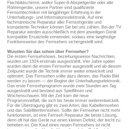
Flachbildschirme, antike Super-8-Abspielgeräte oder alte
Röhrengeräte, unsere Partner sind qualifizierte
Fernsehtechniker mit langjähriger Erfahrung in der
Unterhaltungs- und Informationselektronik. Auf eine
fachmännische Reparatur aller Fernsehgeräte und
kompetente Techniker können Sie bei uns zählen. Bei der TV
Reparatur werden ausschließlich mit dem jeweiligen Gerät
kompatible Ersatzteile verwendet, sodass eine langfristige
Funktionsweise des Fernsehers sichergestellt wird.
Wussten Sie das schon über Fernseher?
Die ersten Fernsehshows, beziehungsweise Nachrichten,
wurden um 1924 erstmals ausgestrahlt. Vier Jahre später
wurden dann die ersten Fernseher ausgestellt und ab diesem
Zeitpunkt wurde die Technik immer weiter entwickelt und
optimiert. Das Fernsehen sollte dazu dienen, das Radio Bild
werden zu lassen — der Beginn der Unterhaltungselektronik.
Das erste Fernsehprogramm wurde zwei Stunden am Tag
ausgestrahlt und bestand aus Spielfilmen und
Wochenschauen. Mit der Zeit kam die neue
Programmvielfalt, die sich bis heute immer weiterentwickelt.
Für die Übertragung gibt es zwei Arten; das Kabelfernsehen
und das Satellitenfernsehen. Sollte der Fernseher nicht mehr
funktionieren, ist eine Fernseh Reparatur die beste Lösung,
denn oft hat das Gerät nur einen kleinen Defekt, der leicht zu
beheben ist. Der Kauf eines neuen Fernsehers ist nicht