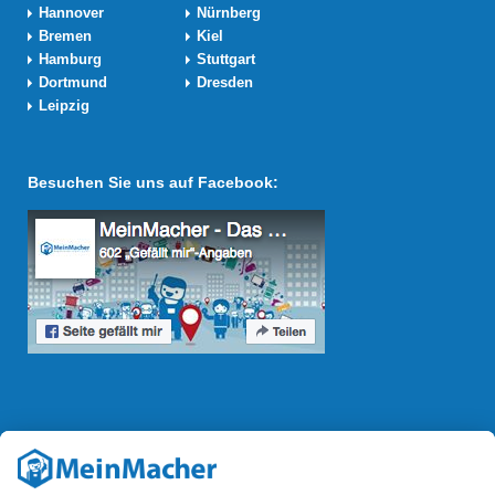
Hannover
Nürnberg
Bremen
Kiel
Hamburg
Stuttgart
Dortmund
Dresden
Leipzig
Besuchen Sie uns auf Facebook:
Reparatur Revolution
Mit der
Reparatur-Revolution
kämpft MeinMacher für bessere
Reparaturbedingungen in Deutschland: Für Produkte, die sich gut