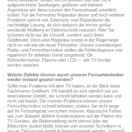
aufgezeichnete Sendungen, größerer und kleinere
Ärgernisse wie diese können den Fernsehspaß erheblich
trüben. Für die Fernseher Reparatur dieser und noch weiterer
Probleme spricht viel. Einerseits sind Reparaturen die
nachhaltige Lösung, da sich dadurch die immer größer
werdende Müllberg an Elektroschrott reduziert. Aber Sie
schonen nicht nur die Umwelt, sondern auch Ihren
Geldbeutel. Denn eine Reparatur kostet in der Regel lange
nicht so viel wie ein neuer Fernseher. Unsere zuverlässigen
Radio- und Fernsehtechniker stellen die Fehlerdiagnose und
reparieren Ihr defektes Gerät umgehend. Ob
Röhrenfernseher, Plasma oder LCD — alle TV-Geräte
werden repariert.
Welche Defekte können durch unseren Fernsehtechniker
wieder instand gesetzt werden?
Sollte man Probleme mit dem TV haben, ist der Blick eines
Fachmanns Goldwert. Oft handelt es sich nämlich nur um
einen kleinen Defekt, der schnell behoben werden kann und
nicht viel kostet. Die meisten Probleme können unsere
Fernsehtechniker schnell beheben, sodass Sie nicht lange
auf Ihr Fernsehgerät verzichten müssen. Klassische Fehler,
wie zum Beispiel defekte Kondensatoren auf der Platine des
TV Gerätes, die Bildeinstellung nicht stimmt oder der
Bildschirm dunkel bleibt, können von unseren Technikern in
kurzer Zeit und mit wenig Aufwand repariert werden. Generell