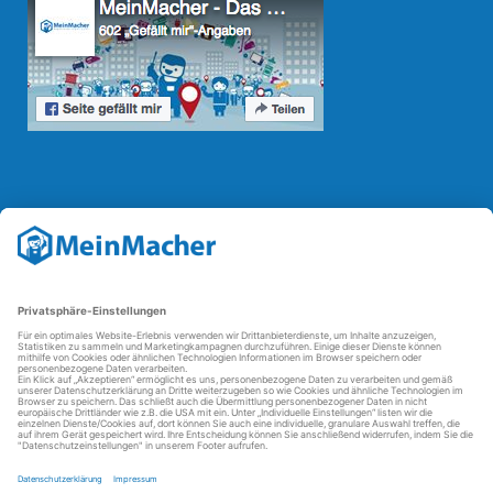
Reparatur Revolution
Mit der
Reparatur-Revolution
kämpft MeinMacher für bessere
Reparaturbedingungen in Deutschland: Für Produkte, die sich gut
reparieren lassen, für günstigere Ersatzteile und den Erhalt der
reparierenden Betriebe und des Reparatur-Know-hows in
Deutschland.
Weitere Informationen
FAQ - häufig gestellte Fragen
Partner werden
Über uns