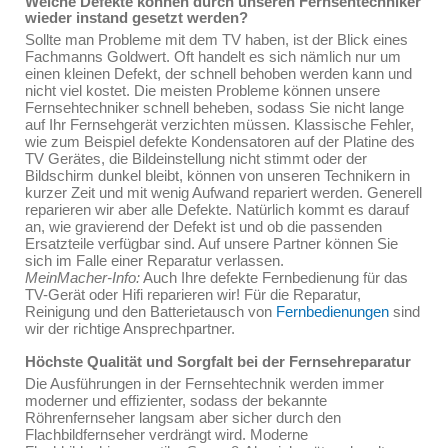
Welche Defekte können durch unseren Fernsehtechniker
wieder instand gesetzt werden?
Sollte man Probleme mit dem TV haben, ist der Blick eines
Fachmanns Goldwert. Oft handelt es sich nämlich nur um
einen kleinen Defekt, der schnell behoben werden kann und
nicht viel kostet. Die meisten Probleme können unsere
Fernsehtechniker schnell beheben, sodass Sie nicht lange
auf Ihr Fernsehgerät verzichten müssen. Klassische Fehler,
wie zum Beispiel defekte Kondensatoren auf der Platine des
TV Gerätes, die Bildeinstellung nicht stimmt oder der
Bildschirm dunkel bleibt, können von unseren Technikern in
kurzer Zeit und mit wenig Aufwand repariert werden. Generell
reparieren wir aber alle Defekte. Natürlich kommt es darauf
an, wie gravierend der Defekt ist und ob die passenden
Ersatzteile verfügbar sind. Auf unsere Partner können Sie
sich im Falle einer Reparatur verlassen.
MeinMacher-Info:
Auch Ihre defekte Fernbedienung für das
TV-Gerät oder Hifi reparieren wir! Für die Reparatur,
Reinigung und den Batterietausch von
Fernbedienungen
sind
wir der richtige Ansprechpartner.
Höchste Qualität und Sorgfalt bei der Fernsehreparatur
Die Ausführungen in der Fernsehtechnik werden immer
moderner und effizienter, sodass der bekannte
Röhrenfernseher langsam aber sicher durch den
Flachbildfernseher verdrängt wird. Moderne