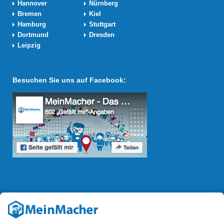
Hannover
Nürnberg
Bremen
Kiel
Hamburg
Stuttgart
Dortmund
Dresden
Leipzig
Besuchen Sie uns auf Facebook:
Reparatur Revolution
Mit der
Reparatur-Revolution
kämpft MeinMacher für bessere
Reparaturbedingungen in Deutschland: Für Produkte, die sich gut