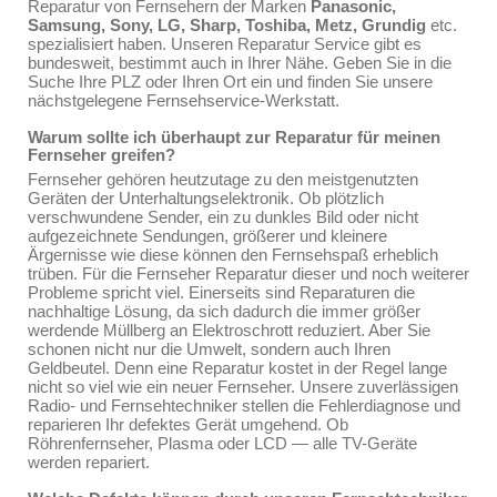
Reparatur von Fernsehern der Marken
Panasonic,
Samsung, Sony, LG, Sharp, Toshiba, Metz, Grundig
etc.
spezialisiert haben. Unseren Reparatur Service gibt es
bundesweit, bestimmt auch in Ihrer Nähe. Geben Sie in die
Suche Ihre PLZ oder Ihren Ort ein und finden Sie unsere
nächstgelegene Fernsehservice-Werkstatt.
Warum sollte ich überhaupt zur Reparatur für meinen
Fernseher greifen?
Fernseher gehören heutzutage zu den meistgenutzten
Geräten der Unterhaltungselektronik. Ob plötzlich
verschwundene Sender, ein zu dunkles Bild oder nicht
aufgezeichnete Sendungen, größerer und kleinere
Ärgernisse wie diese können den Fernsehspaß erheblich
trüben. Für die Fernseher Reparatur dieser und noch weiterer
Probleme spricht viel. Einerseits sind Reparaturen die
nachhaltige Lösung, da sich dadurch die immer größer
werdende Müllberg an Elektroschrott reduziert. Aber Sie
schonen nicht nur die Umwelt, sondern auch Ihren
Geldbeutel. Denn eine Reparatur kostet in der Regel lange
nicht so viel wie ein neuer Fernseher. Unsere zuverlässigen
Radio- und Fernsehtechniker stellen die Fehlerdiagnose und
reparieren Ihr defektes Gerät umgehend. Ob
Röhrenfernseher, Plasma oder LCD — alle TV-Geräte
werden repariert.