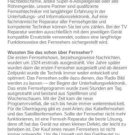
Flachbildschirme, antike Super-8-Abspielgeräte oder alte
Röhrengeräte, unsere Partner sind qualifizierte
Fernsehtechniker mit langjähriger Erfahrung in der
Unterhaltungs- und Informationselektronik. Auf eine
fachmännische Reparatur aller Fernsehgeräte und
kompetente Techniker können Sie bei uns zählen. Bei der TV
Reparatur werden ausschließlich mit dem jeweiligen Gerät
kompatible Ersatzteile verwendet, sodass eine langfristige
Funktionsweise des Fernsehers sichergestellt wird.
Wussten Sie das schon über Fernseher?
Die ersten Fernsehshows, beziehungsweise Nachrichten,
wurden um 1924 erstmals ausgestrahlt. Vier Jahre später
wurden dann die ersten Fernseher ausgestellt und ab diesem
Zeitpunkt wurde die Technik immer weiter entwickelt und
optimiert. Das Fernsehen sollte dazu dienen, das Radio Bild
werden zu lassen — der Beginn der Unterhaltungselektronik.
Das erste Fernsehprogramm wurde zwei Stunden am Tag
ausgestrahlt und bestand aus Spielfilmen und
Wochenschauen. Mit der Zeit kam die neue
Programmvielfalt, die sich bis heute immer weiterentwickelt.
Für die Übertragung gibt es zwei Arten; das Kabelfernsehen
und das Satellitenfernsehen. Sollte der Fernseher nicht mehr
funktionieren, ist eine Fernseh Reparatur die beste Lösung,
denn oft hat das Gerät nur einen kleinen Defekt, der leicht zu
beheben ist. Der Kauf eines neuen Fernsehers ist nicht
immer notwendig. Um die Umwelt und den Geldbeutel zu