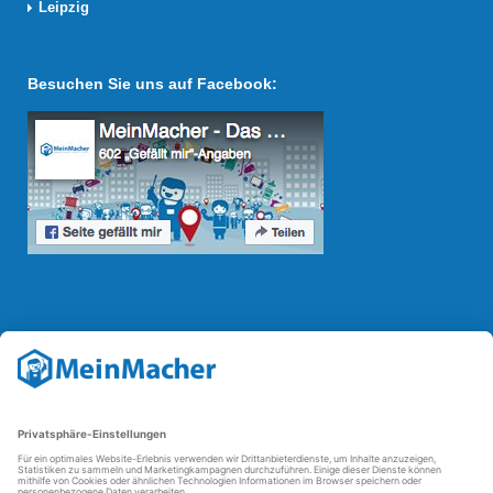
Leipzig
Besuchen Sie uns auf Facebook:
Reparatur Revolution
Mit der
Reparatur-Revolution
kämpft MeinMacher für bessere
Reparaturbedingungen in Deutschland: Für Produkte, die sich gut
reparieren lassen, für günstigere Ersatzteile und den Erhalt der
reparierenden Betriebe und des Reparatur-Know-hows in
Deutschland.
Weitere Informationen