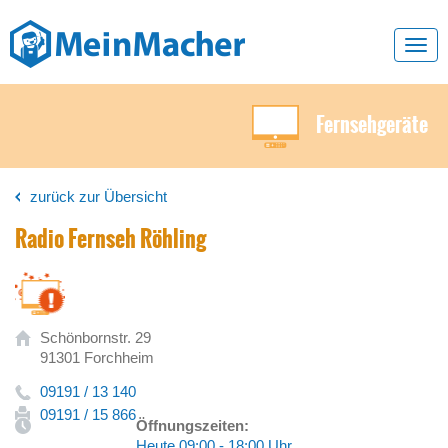
Toggl
navig
Fernsehgeräte
zurück zur Übersicht
Radio Fernseh Röhling
Schönbornstr. 29
91301 Forchheim
09191 / 13 140
09191 / 15 866
Öffnungszeiten:
Heute 09:00 - 18:00 Uhr