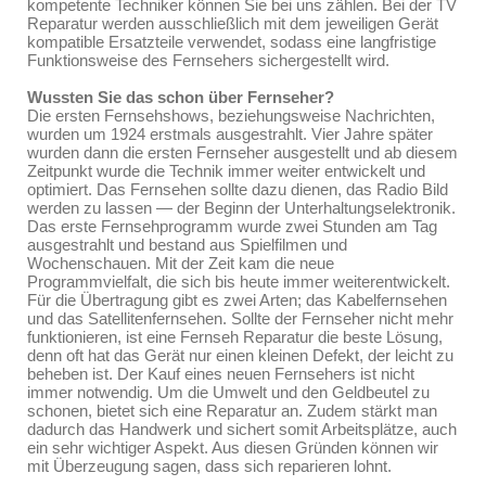
kompetente Techniker können Sie bei uns zählen. Bei der TV
Reparatur werden ausschließlich mit dem jeweiligen Gerät
kompatible Ersatzteile verwendet, sodass eine langfristige
Funktionsweise des Fernsehers sichergestellt wird.
Wussten Sie das schon über Fernseher?
Die ersten Fernsehshows, beziehungsweise Nachrichten,
wurden um 1924 erstmals ausgestrahlt. Vier Jahre später
wurden dann die ersten Fernseher ausgestellt und ab diesem
Zeitpunkt wurde die Technik immer weiter entwickelt und
optimiert. Das Fernsehen sollte dazu dienen, das Radio Bild
werden zu lassen — der Beginn der Unterhaltungselektronik.
Das erste Fernsehprogramm wurde zwei Stunden am Tag
ausgestrahlt und bestand aus Spielfilmen und
Wochenschauen. Mit der Zeit kam die neue
Programmvielfalt, die sich bis heute immer weiterentwickelt.
Für die Übertragung gibt es zwei Arten; das Kabelfernsehen
und das Satellitenfernsehen. Sollte der Fernseher nicht mehr
funktionieren, ist eine Fernseh Reparatur die beste Lösung,
denn oft hat das Gerät nur einen kleinen Defekt, der leicht zu
beheben ist. Der Kauf eines neuen Fernsehers ist nicht
immer notwendig. Um die Umwelt und den Geldbeutel zu
schonen, bietet sich eine Reparatur an. Zudem stärkt man
dadurch das Handwerk und sichert somit Arbeitsplätze, auch
ein sehr wichtiger Aspekt. Aus diesen Gründen können wir
mit Überzeugung sagen, dass sich reparieren lohnt.