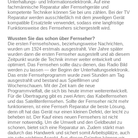
Unterhaltungs- und Informationselektronik. Auf eine
fachmännische Reparatur aller Fernsehgeräte und
kompetente Techniker können Sie bei uns zählen. Bei der TV
Reparatur werden ausschließlich mit dem jeweiligen Gerät
kompatible Ersatzteile verwendet, sodass eine langfristige
Funktionsweise des Fernsehers sichergestellt wird.
Wussten Sie das schon über Fernseher?
Die ersten Fernsehshows, beziehungsweise Nachrichten,
wurden um 1924 erstmals ausgestrahlt. Vier Jahre später
wurden dann die ersten Fernseher ausgestellt und ab diesem
Zeitpunkt wurde die Technik immer weiter entwickelt und
optimiert. Das Fernsehen sollte dazu dienen, das Radio Bild
werden zu lassen — der Beginn der Unterhaltungselektronik.
Das erste Fernsehprogramm wurde zwei Stunden am Tag
ausgestrahlt und bestand aus Spielfilmen und
Wochenschauen. Mit der Zeit kam die neue
Programmvielfalt, die sich bis heute immer weiterentwickelt.
Für die Übertragung gibt es zwei Arten; das Kabelfernsehen
und das Satellitenfernsehen. Sollte der Fernseher nicht mehr
funktionieren, ist eine Fernseh Reparatur die beste Lösung,
denn oft hat das Gerät nur einen kleinen Defekt, der leicht zu
beheben ist. Der Kauf eines neuen Fernsehers ist nicht
immer notwendig. Um die Umwelt und den Geldbeutel zu
schonen, bietet sich eine Reparatur an. Zudem stärkt man
dadurch das Handwerk und sichert somit Arbeitsplätze, auch
ein sehr wichtiger Aspekt. Aus diesen Gründen können wir