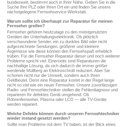
bundesweit, bestimmt auch in Ihrer Nähe. Geben Sie in die
Suche Ihre PLZ oder Ihren Ort ein und finden Sie unsere
nächstgelegene Fernsehservice-Werkstatt.
Warum sollte ich überhaupt zur Reparatur für meinen
Fernseher greifen?
Fernseher gehören heutzutage zu den meistgenutzten
Geräten der Unterhaltungselektronik. Ob plötzlich
verschwundene Sender, ein zu dunkles Bild oder nicht
aufgezeichnete Sendungen, größerer und kleinere
Ärgernisse wie diese können den Fernsehspaß erheblich
trüben. Für die Fernseher Reparatur dieser und noch weiterer
Probleme spricht viel. Einerseits sind Reparaturen die
nachhaltige Lösung, da sich dadurch die immer größer
werdende Müllberg an Elektroschrott reduziert. Aber Sie
schonen nicht nur die Umwelt, sondern auch Ihren
Geldbeutel. Denn eine Reparatur kostet in der Regel lange
nicht so viel wie ein neuer Fernseher. Unsere zuverlässigen
Radio- und Fernsehtechniker stellen die Fehlerdiagnose und
reparieren Ihr defektes Gerät umgehend. Ob
Röhrenfernseher, Plasma oder LCD — alle TV-Geräte
werden repariert.
Welche Defekte können durch unseren Fernsehtechniker
wieder instand gesetzt werden?
Sollte man Probleme mit dem TV haben, ist der Blick eines