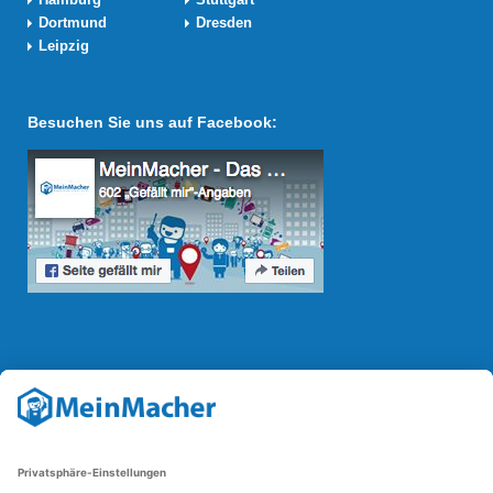
Dortmund
Dresden
Leipzig
Besuchen Sie uns auf Facebook:
Reparatur Revolution
Mit der
Reparatur-Revolution
kämpft MeinMacher für bessere
Reparaturbedingungen in Deutschland: Für Produkte, die sich gut
reparieren lassen, für günstigere Ersatzteile und den Erhalt der
reparierenden Betriebe und des Reparatur-Know-hows in
Deutschland.