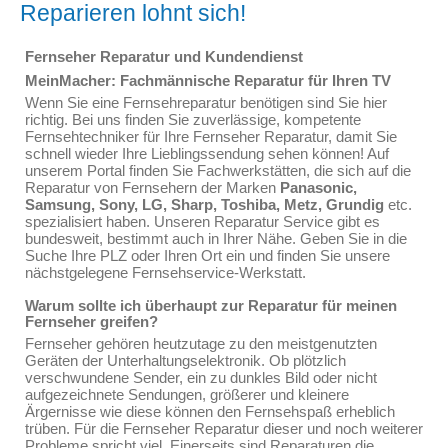
Reparieren lohnt sich!
Fernseher Reparatur und Kundendienst
MeinMacher: Fachmännische Reparatur für Ihren TV
Wenn Sie eine Fernsehreparatur benötigen sind Sie hier
richtig. Bei uns finden Sie zuverlässige, kompetente
Fernsehtechniker für Ihre Fernseher Reparatur, damit Sie
schnell wieder Ihre Lieblingssendung sehen können! Auf
unserem Portal finden Sie Fachwerkstätten, die sich auf die
Reparatur von Fernsehern der Marken
Panasonic,
Samsung, Sony, LG, Sharp, Toshiba, Metz, Grundig
etc.
spezialisiert haben. Unseren Reparatur Service gibt es
bundesweit, bestimmt auch in Ihrer Nähe. Geben Sie in die
Suche Ihre PLZ oder Ihren Ort ein und finden Sie unsere
nächstgelegene Fernsehservice-Werkstatt.
Warum sollte ich überhaupt zur Reparatur für meinen
Fernseher greifen?
Fernseher gehören heutzutage zu den meistgenutzten
Geräten der Unterhaltungselektronik. Ob plötzlich
verschwundene Sender, ein zu dunkles Bild oder nicht
aufgezeichnete Sendungen, größerer und kleinere
Ärgernisse wie diese können den Fernsehspaß erheblich
trüben. Für die Fernseher Reparatur dieser und noch weiterer
Probleme spricht viel. Einerseits sind Reparaturen die