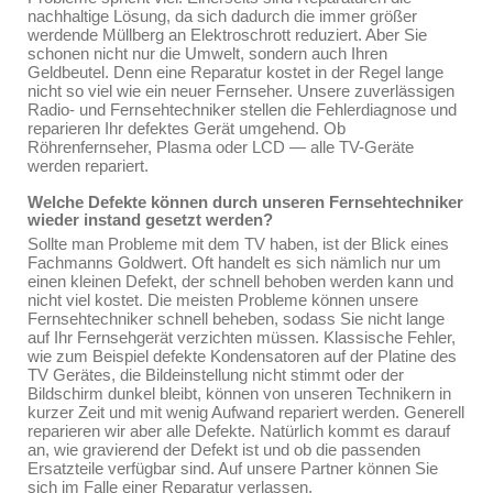
nachhaltige Lösung, da sich dadurch die immer größer
werdende Müllberg an Elektroschrott reduziert. Aber Sie
schonen nicht nur die Umwelt, sondern auch Ihren
Geldbeutel. Denn eine Reparatur kostet in der Regel lange
nicht so viel wie ein neuer Fernseher. Unsere zuverlässigen
Radio- und Fernsehtechniker stellen die Fehlerdiagnose und
reparieren Ihr defektes Gerät umgehend. Ob
Röhrenfernseher, Plasma oder LCD — alle TV-Geräte
werden repariert.
Welche Defekte können durch unseren Fernsehtechniker
wieder instand gesetzt werden?
Sollte man Probleme mit dem TV haben, ist der Blick eines
Fachmanns Goldwert. Oft handelt es sich nämlich nur um
einen kleinen Defekt, der schnell behoben werden kann und
nicht viel kostet. Die meisten Probleme können unsere
Fernsehtechniker schnell beheben, sodass Sie nicht lange
auf Ihr Fernsehgerät verzichten müssen. Klassische Fehler,
wie zum Beispiel defekte Kondensatoren auf der Platine des
TV Gerätes, die Bildeinstellung nicht stimmt oder der
Bildschirm dunkel bleibt, können von unseren Technikern in
kurzer Zeit und mit wenig Aufwand repariert werden. Generell
reparieren wir aber alle Defekte. Natürlich kommt es darauf
an, wie gravierend der Defekt ist und ob die passenden
Ersatzteile verfügbar sind. Auf unsere Partner können Sie
sich im Falle einer Reparatur verlassen.