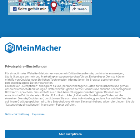
Reparatur Revolution
Mit der
Reparatur-Revolution
kämpft MeinMacher für bessere
Reparaturbedingungen in Deutschland: Für Produkte, die sich gut
reparieren lassen, für günstigere Ersatzteile und den Erhalt der
reparierenden Betriebe und des Reparatur-Know-hows in
Deutschland.
Weitere Informationen
FAQ - häufig gestellte Fragen
Partner werden
Über uns
Impressum
Datenschutz
AGBs
Kontakt