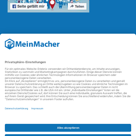
Reparatur Revolution
Mit der
Reparatur-Revolution
kämpft MeinMacher für bessere
Reparaturbedingungen in Deutschland: Für Produkte, die sich gut
reparieren lassen, für günstigere Ersatzteile und den Erhalt der
reparierenden Betriebe und des Reparatur-Know-hows in
Deutschland.
Weitere Informationen
FAQ - häufig gestellte Fragen
Partner werden
Über uns
Impressum
Datenschutz
AGBs
Kontakt
Barrierefreiheit
Partnerportal