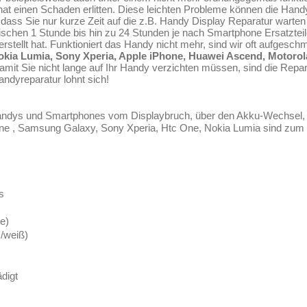
at einen Schaden erlitten. Diese leichten Probleme können die Hand
o dass Sie nur kurze Zeit auf die z.B. Handy Display Reparatur wart
ischen 1 Stunde bis hin zu 24 Stunden je nach Smartphone Ersatztei
rstellt hat. Funktioniert das Handy nicht mehr, sind wir oft aufgesch
okia Lumia, Sony Xperia,
Apple iPhone
, Huawei Ascend, Motorol
mit Sie nicht lange auf Ihr Handy verzichten müssen, sind die Repar
andyreparatur lohnt sich!
 Handys und Smartphones vom Displaybruch, über den Akku-Wechsel,
one , Samsung Galaxy, Sony Xperia, Htc One, Nokia Lumia sind zum 
s
e)
/weiß)
digt