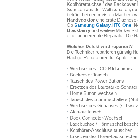
Kopfhörerbuchse / das Backcover h
Schritten aus der Welt schaffen, s
beträgt bei den meisten Macher zw
Handydoktor
eine erste Diagnose e
Ob
Samsung Galaxy
,
HTC One
, N
Blackberry
und weitere Marken - da
eine fachgerechte Reparatur. Die H
Welcher Defekt wird repariert?
Die Techniker reparieren günstig
Häufige Reparaturen für Apple iPh
Wechsel des LCD-Bildschirms
Backcover Tausch
Tausch des Power Buttons
Ersetzen des Lautstärke-Schalter
Home Button wechseln
Tausch des Stummschalters (Mut
Wechsel des Gehäuses (schwarz
Akkuaustausch
Dock Connector-Wechsel
Ladebuchse / Hörmuschel beschä
Köpfhörer-Anschluss tauschen
Ersetzen des Hörer-Lautsprecher