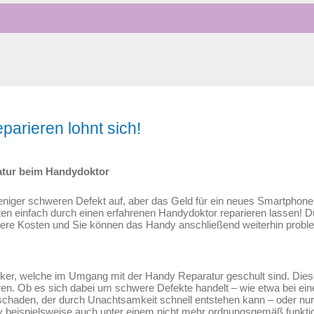
parieren lohnt sich!
tur beim Handydoktor
eniger schweren Defekt auf, aber das Geld für ein neues Smartphon
ten einfach durch einen erfahrenen Handydoktor reparieren lassen! 
gere Kosten und Sie können das Handy anschließend weiterhin probl
iker, welche im Umgang mit der Handy Reparatur geschult sind. Dies
en. Ob es sich dabei um schwere Defekte handelt – wie etwa bei ei
chaden, der durch Unachtsamkeit schnell entstehen kann – oder nur 
ndy beispielsweise auch unter einem nicht mehr ordnungsgemäß funkt