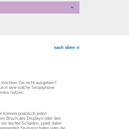
nach oben
e möchten Sie nicht ausgeben?
Durch eine solche Smartphone
emlos nutzen.
e können praktisch jeden
nem Bruch des Displays oder des
um leichte Schäden, spielt dabei
ionierenden Stummschalter oder die