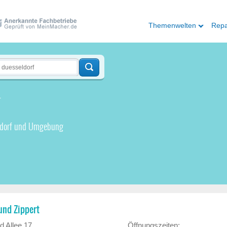
Themenwelten
Repa
r
ldorf und Umgebung
und Zippert
d Allee 17
Öffnungszeiten: