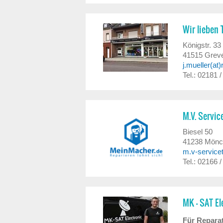
Wir lieben 
Königstr. 33
41515
Grev
j.mueller(at
Tel.: 02181 
M.V. Servi
Biesel 50
41238
Mönc
m.v-servicet
Tel.: 02166 
MK - SAT E
Für Reparat