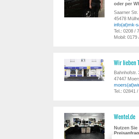
oder per W
Saarner Str.
45478
Mülhe
info(at)mk-s
Tel.: 0208 /
Mobil: 0179 
Wir lieben 
Bahnhofstr. 
47447
Moer
moers(at)wir
Tel.: 02841 
Wentel.de
Nutzen Sie 
Preisanfrag