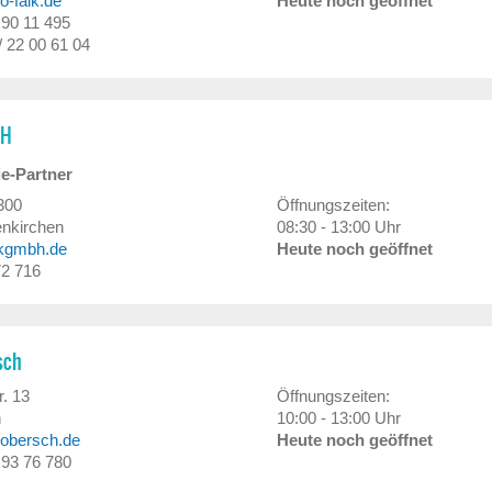
ro-faik.de
Heute noch geöffnet
/ 90 11 495
/ 22 00 61 04
bH
e-Partner
300
Öffnungszeiten:
nkirchen
08:30 - 13:00 Uhr
ckgmbh.de
Heute noch geöffnet
72 716
sch
r. 13
Öffnungszeiten:
h
10:00 - 13:00 Uhr
trobersch.de
Heute noch geöffnet
/ 93 76 780