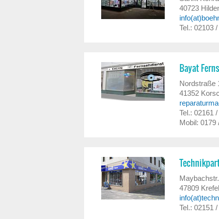
40723
Hilde
info(at)boeh
Tel.: 02103 
Bayat Fern
Nordstraße 
41352
Korsc
reparaturma
Tel.: 02161 
Mobil: 0179
Technikpart
Maybachstr.
47809
Krefe
info(at)techn
Tel.: 02151 