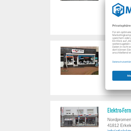
Vogelsanger 
50823
Köln
handy(at)we
Tel.: 0221 /
Mobil: 0173 
Radio Diler
Liebe Kunde
Hauptstr. 10
50226
Frec
radio-diler(
Tel.: 02234 
Elektro-Fer
Nordpromen
41812
Erkel