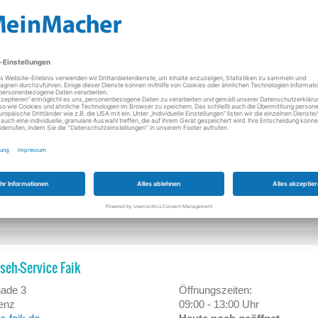
Str. 102
Öffnungszeiten:
11:00 - 13:00 Uhr
ntel.de
Heute noch geöffnet
 720 07 90
/ 16 93 968
n, wir haben von 23.07. bis 31.08.2026 Betriebsferien.
8
Öffnungszeiten:
hen
10:00 - 14:00 Uhr
at)netcologne.de
Heute noch geöffnet
/ 4303808
nseh-Service Faik
ade 3
Öffnungszeiten:
enz
09:00 - 13:00 Uhr