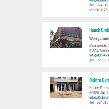
info(at)elekt
Tel.: 02431 
Mobil: 0176 
Hauck Gm
Wertgaranti
Crangerstr. 
45891
Gelse
info(at)hau
Tel.: 0209 / 
Elektro Ber
Kleine Rurst
52428
Jülic
info(at)elek
Tel.: 02461 