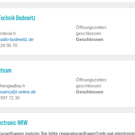
Technik Bodewitz
Öffnungszeiten:
enbroich
geschlossen
)radio-bodewitz.de
Geschlossen
/ 24 90 70
ceteam
Öffnungszeiten:
hengladbach
geschlossen
eam(at)t-online.de
Geschlossen
/ 997 72 30
lectronic NRW
uranfragen nutzen Sie bitte reparaturanfrage@mk-sat-electroni