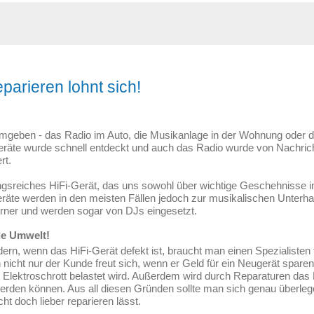
parieren lohnt sich!
 umgeben - das Radio im Auto, die Musikanlage in der Wohnung oder 
eräte wurde schnell entdeckt und auch das Radio wurde von Nachric
rt.
gsreiches HiFi-Gerät, das uns sowohl über wichtige Geschehnisse in 
eräte werden in den meisten Fällen jedoch zur musikalischen Unterha
rner und werden sogar von DJs eingesetzt.
ie Umwelt!
ern, wenn das HiFi-Gerät defekt ist, braucht man einen Spezialisten 
enn nicht nur der Kunde freut sich, wenn er Geld für ein Neugerät spa
it Elektroschrott belastet wird. Außerdem wird durch Reparaturen da
erden können. Aus all diesen Gründen sollte man sich genau überleg
ht doch lieber reparieren lässt.