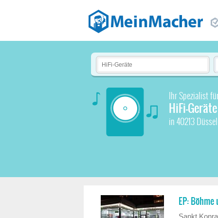
Ihr Spezialist fü
HiFi-Geräte
in 40213 Düsse
EP: Böhme 
Sankt Konra