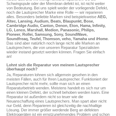
Schwingspule oder der Membran defekt ist, ist nicht weiter
von Bedeutung. Bei uns spielt weder der vorliegende Defekt,
noch die Lautsprecher Marke eine Rolle — wir reparieren
alles. Besonders beliebte Marken sind beispielsweise
AEG,
Altec, Lansing, Audium, Beats, Blaupunkt, Bose,
Cambridge Audio, Canton, Denon, Eton, Hama, Infinity,
LG, Lenco, Marshall, Medion, Panasonic, Philips,
Pioneer, Rollei, Samsung, Sony, SoundWave,
Soundfreaq, Teufel, Thomson, veho, Yamaha und iHome
.
Das sind aber natürlich noch lange nicht alle Marken an
Lautsprechern, die von unseren Reparatur Spezialisten
wieder instand gesetzt werden können. Fragen Sie einfach
an!
Lohnt sich die Reparatur von meinem Lautsprecher
überhaupt noch?
Ja, Reparaturen lohnen sich allgemein gesehen in den
meisten Fällen, auch für Ihren Lautsprecher. Funktioniert der
Lautsprecher nicht mehr, sollte man sich an einen
Reparaturbetrieb wenden. Meistens handelt es sich nur um
einen kleinen Defekt, der schnell behoben werden kann. Eine
Reparatur ist außerdem nicht so teuer wie die
Neuanschaffung eines Lautsprechers. Man spart aber nicht
nur Geld, denn Reparieren ist gleichzeitig die nachhaltige
Lösung. Der immer größer werdende Berg an defekten
Elektrogeräten ist ein ernstzunehmendes Problem und schon