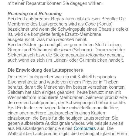
mit einer Reparatur können Sie dagegen wirken.
Reconing
und
Refoaming
Bei den Lautsprecher Reparaturen gibt es zwei Begriffe: Die
Membrane des Lautsprechers wird als
Cone
(Konus)
bezeichnet und wenn die Schwingspule eines Chassis defekt
ist, wird die komplette fertige Ersatz-Membrane
ausgetauscht, was man
Reconen
nennt.
Bei den Sicken gab und gibt es gummierten Stoff / Leinen,
Gummi und Schaumstoffe
foam
(Schaum). Darum wird der
Sickentausch bzw. die Sickenreparatur
refoaming
genannt,
auch wenn es sich um Leinen- oder Gummisicken handelt.
Die Entwicklung des Lautsprechers
Der erste Lautsprecher war ein mit Kalbfell bespanntes
Eisendrahtnetz und wurde von einem Priester in Theben
benutzt, damit die Menschen ihn besser verstehen konnten.
Seitdem hat sich einiges geändert, heute benutzt msn mit
Wechselstrom modulierte Membranen. Siemens produzierte
den ersten Lautsprecher, der Schwingungen hörbar machte.
Erst Ende der sechziger Jahre entwickelte man die Idee,
einen oder mehrere Lautsprecher in einen Kasten
einzubauen; die Basis für die heutigen Lautsprecher. Sie
geben aufbereitete Audiosignale wieder, wie beispielsweise
aus Musikanlagen oder die eines
Computers
aus. Die
Wattzahl bei Lautsprechern gibt die Leistungfähigkeit in Form