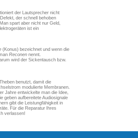
ioniert der Lautsprecher nicht
 Defekt, der schnell behoben
Man spart aber nicht nur Geld,
ektrogeräten ist ein
e
(Konus) bezeichnet und wenn die
s man
Reconen
nennt.
rum wird der Sickentausch bzw.
Theben benutzt, damit die
echselstrom modulierte Membranen.
r Jahre entwickelte man die Idee,
ie geben aufbereitete Audiosignale
rn gibt die Leistungfähigkeit in
äte. Für die Reparatur Ihres
ch verlassen!