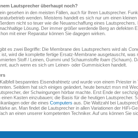
einem Lautsprecher überhaupt noch?
in gesehen in den meisten Fällen, auch für Ihren Lautsprecher. Funkt
araturbetrieb wenden. Meistens handelt es sich nur um einen kleinen
ßerdem nicht so teuer wie die Neuanschaffung eines Lautsprechers. 
e nachhaltige Lösung. Der immer größer werdende Berg an defekten El
on mit einer Reparatur können Sie dagegen wirken.
gibt es zwei Begriffe: Die Membrane des Lautsprechers wird als
Con
 ist, wird die komplette fertige Ersatz-Membrane ausgetauscht, wa
mmierten Stoff / Leinen, Gummi und Schaumstoffe
foam
(Schaum). Da
nnt, auch wenn es sich um Leinen- oder Gummisicken handelt.
ers
 Kalbfell bespanntes Eisendrahtnetz und wurde von einem Priester in 
nten. Seitdem hat sich einiges geändert, heute benutzt msn mit W
utsprecher, der Schwingungen hörbar machte. Erst Ende der sechzige
 einen Kasten einzubauen; die Basis für die heutigen Lautsprecher. S
ikanlagen oder die eines
Computers
aus. Die Wattzahl bei Lautspreche
ke an. Man findet die Lautsprecher in allen Variationen der HiFi-Ger
fach an einen unserer kompetenten Techniker. Auf uns können Sie si