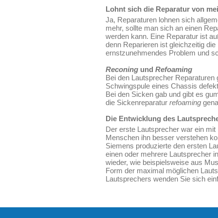
Lohnt sich die Reparatur von m
Ja, Reparaturen lohnen sich allgeme
mehr, sollte man sich an einen Rep
werden kann. Eine Reparatur ist au
denn Reparieren ist gleichzeitig di
ernstzunehmendes Problem und sch
Reconing
und
Refoaming
Bei den Lautsprecher Reparaturen 
Schwingspule eines Chassis defekt
Bei den Sicken gab und gibt es gu
die Sickenreparatur
refoaming
gena
Die Entwicklung des Lautsprech
Der erste Lautsprecher war ein mit
Menschen ihn besser verstehen kon
Siemens produzierte den ersten La
einen oder mehrere Lautsprecher in
wieder, wie beispielsweise aus Mus
Form der maximal möglichen Lautstär
Lautsprechers wenden Sie sich ein