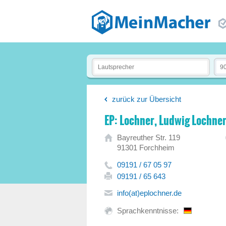
zurück zur Übersicht
EP: Lochner, Ludwig Lochne
Bayreuther Str. 119
91301 Forchheim
09191 / 67 05 97
09191 / 65 643
info(at)eplochner.de
Sprachkenntnisse: