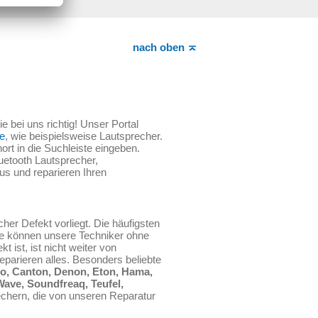
nach oben
 bei uns richtig! Unser Portal
te
, wie beispielsweise Lautsprecher.
ort in die Suchleiste eingeben.
uetooth Lautsprecher,
us und reparieren Ihren
er Defekt vorliegt. Die häufigsten
kte können unsere Techniker ohne
ist, ist nicht weiter von
eparieren alles. Besonders beliebte
io, Canton, Denon, Eton, Hama,
Wave, Soundfreaq, Teufel,
rechern, die von unseren Reparatur