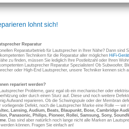
parieren lohnt sich!
tsprecher Reparatur
ellen Reparaturbetrieb für Lautsprecher in Ihrer Nähe? Dann sind Sie
 kompetenten Technikern für die Reparatur aller möglichen
HiFi-Gerä
ähe zu finden, müssen Sie lediglich Ihre Postleitzahl oder Ihren Wohn
 kompetenten Lautsprecher Reparatur Spezialisten! Ob Subwoofer, Bl
precher oder High-End Lautsprecher, unsere Techniker kennen sich a
nnen repariert werden?
autsprecher Probleme, ganz egal ob ein mechanischer oder elektrisch
berhitzung oder durch einen Sturz auf. Diese und noch weitere Defe
nig Aufwand reparieren. Ob die Schwingspule oder der Membran defekt 
r vorliegende Defekt, noch die Lautsprecher Marke eine Rolle — wir r
ltec, Lansing, Audium, Beats, Blaupunkt, Bose, Cambridge Aud
edion, Panasonic, Philips, Pioneer, Rollei, Samsung, Sony, Sound
ome
. Das sind aber natürlich noch lange nicht alle Marken an Lautsp
t werden können. Fragen Sie einfach an!