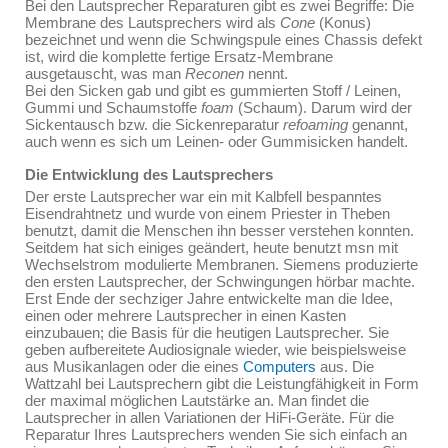
Bei den Lautsprecher Reparaturen gibt es zwei Begriffe: Die
Membrane des Lautsprechers wird als
Cone
(Konus)
bezeichnet und wenn die Schwingspule eines Chassis defekt
ist, wird die komplette fertige Ersatz-Membrane
ausgetauscht, was man
Reconen
nennt.
Bei den Sicken gab und gibt es gummierten Stoff / Leinen,
Gummi und Schaumstoffe
foam
(Schaum). Darum wird der
Sickentausch bzw. die Sickenreparatur
refoaming
genannt,
auch wenn es sich um Leinen- oder Gummisicken handelt.
Die Entwicklung des Lautsprechers
Der erste Lautsprecher war ein mit Kalbfell bespanntes
Eisendrahtnetz und wurde von einem Priester in Theben
benutzt, damit die Menschen ihn besser verstehen konnten.
Seitdem hat sich einiges geändert, heute benutzt msn mit
Wechselstrom modulierte Membranen. Siemens produzierte
den ersten Lautsprecher, der Schwingungen hörbar machte.
Erst Ende der sechziger Jahre entwickelte man die Idee,
einen oder mehrere Lautsprecher in einen Kasten
einzubauen; die Basis für die heutigen Lautsprecher. Sie
geben aufbereitete Audiosignale wieder, wie beispielsweise
aus Musikanlagen oder die eines
Computers
aus. Die
Wattzahl bei Lautsprechern gibt die Leistungfähigkeit in Form
der maximal möglichen Lautstärke an. Man findet die
Lautsprecher in allen Variationen der HiFi-Geräte. Für die
Reparatur Ihres Lautsprechers wenden Sie sich einfach an