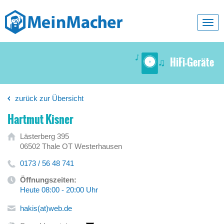
Toggl
navig
HiFi-Geräte
zurück zur Übersicht
Hartmut Kisner
Lästerberg 395
06502 Thale OT Westerhausen
0173 / 56 48 741
Öffnungszeiten:
Heute 08:00 - 20:00 Uhr
hakis(at)web.de