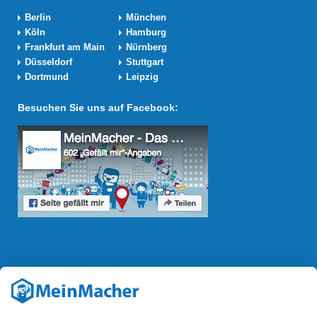
Berlin
München
Köln
Hamburg
Frankfurt am Main
Nürnberg
Düsseldorf
Stuttgart
Dortmund
Leipzig
Besuchen Sie uns auf Facebook:
Reparatur Revolution
Mit der
Reparatur-Revolution
kämpft MeinMacher für bessere
Reparaturbedingungen in Deutschland: Für Produkte, die sich gut
reparieren lassen, für günstigere Ersatzteile und den Erhalt der