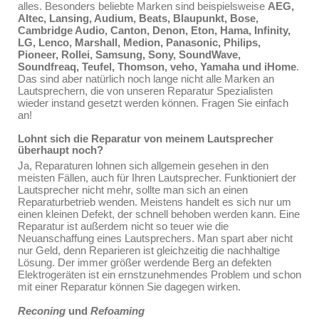
alles. Besonders beliebte Marken sind beispielsweise
AEG,
Altec, Lansing, Audium, Beats, Blaupunkt, Bose,
Cambridge Audio, Canton, Denon, Eton, Hama, Infinity,
LG, Lenco, Marshall, Medion, Panasonic, Philips,
Pioneer, Rollei, Samsung, Sony, SoundWave,
Soundfreaq, Teufel, Thomson, veho, Yamaha und iHome
.
Das sind aber natürlich noch lange nicht alle Marken an
Lautsprechern, die von unseren Reparatur Spezialisten
wieder instand gesetzt werden können. Fragen Sie einfach
an!
Lohnt sich die Reparatur von meinem Lautsprecher
überhaupt noch?
Ja, Reparaturen lohnen sich allgemein gesehen in den
meisten Fällen, auch für Ihren Lautsprecher. Funktioniert der
Lautsprecher nicht mehr, sollte man sich an einen
Reparaturbetrieb wenden. Meistens handelt es sich nur um
einen kleinen Defekt, der schnell behoben werden kann. Eine
Reparatur ist außerdem nicht so teuer wie die
Neuanschaffung eines Lautsprechers. Man spart aber nicht
nur Geld, denn Reparieren ist gleichzeitig die nachhaltige
Lösung. Der immer größer werdende Berg an defekten
Elektrogeräten ist ein ernstzunehmendes Problem und schon
mit einer Reparatur können Sie dagegen wirken.
Reconing
und
Refoaming