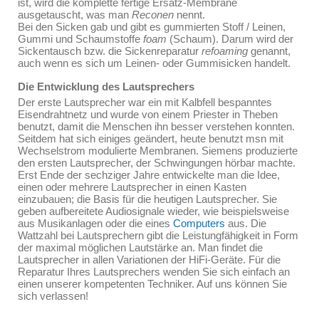
ist, wird die komplette fertige Ersatz-Membrane
ausgetauscht, was man
Reconen
nennt.
Bei den Sicken gab und gibt es gummierten Stoff / Leinen,
Gummi und Schaumstoffe
foam
(Schaum). Darum wird der
Sickentausch bzw. die Sickenreparatur
refoaming
genannt,
auch wenn es sich um Leinen- oder Gummisicken handelt.
Die Entwicklung des Lautsprechers
Der erste Lautsprecher war ein mit Kalbfell bespanntes
Eisendrahtnetz und wurde von einem Priester in Theben
benutzt, damit die Menschen ihn besser verstehen konnten.
Seitdem hat sich einiges geändert, heute benutzt msn mit
Wechselstrom modulierte Membranen. Siemens produzierte
den ersten Lautsprecher, der Schwingungen hörbar machte.
Erst Ende der sechziger Jahre entwickelte man die Idee,
einen oder mehrere Lautsprecher in einen Kasten
einzubauen; die Basis für die heutigen Lautsprecher. Sie
geben aufbereitete Audiosignale wieder, wie beispielsweise
aus Musikanlagen oder die eines
Computers
aus. Die
Wattzahl bei Lautsprechern gibt die Leistungfähigkeit in Form
der maximal möglichen Lautstärke an. Man findet die
Lautsprecher in allen Variationen der HiFi-Geräte. Für die
Reparatur Ihres Lautsprechers wenden Sie sich einfach an
einen unserer kompetenten Techniker. Auf uns können Sie
sich verlassen!