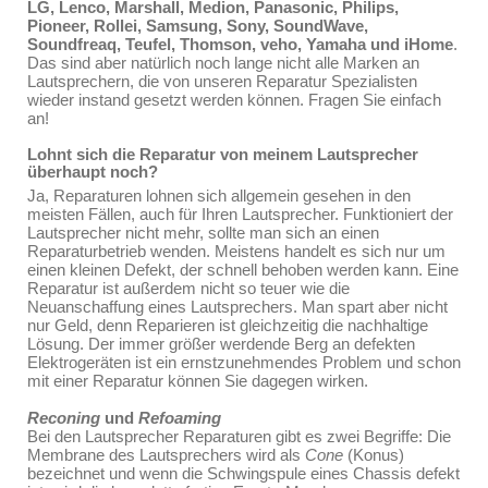
LG, Lenco, Marshall, Medion, Panasonic, Philips,
Pioneer, Rollei, Samsung, Sony, SoundWave,
Soundfreaq, Teufel, Thomson, veho, Yamaha und iHome
.
Das sind aber natürlich noch lange nicht alle Marken an
Lautsprechern, die von unseren Reparatur Spezialisten
wieder instand gesetzt werden können. Fragen Sie einfach
an!
Lohnt sich die Reparatur von meinem Lautsprecher
überhaupt noch?
Ja, Reparaturen lohnen sich allgemein gesehen in den
meisten Fällen, auch für Ihren Lautsprecher. Funktioniert der
Lautsprecher nicht mehr, sollte man sich an einen
Reparaturbetrieb wenden. Meistens handelt es sich nur um
einen kleinen Defekt, der schnell behoben werden kann. Eine
Reparatur ist außerdem nicht so teuer wie die
Neuanschaffung eines Lautsprechers. Man spart aber nicht
nur Geld, denn Reparieren ist gleichzeitig die nachhaltige
Lösung. Der immer größer werdende Berg an defekten
Elektrogeräten ist ein ernstzunehmendes Problem und schon
mit einer Reparatur können Sie dagegen wirken.
Reconing
und
Refoaming
Bei den Lautsprecher Reparaturen gibt es zwei Begriffe: Die
Membrane des Lautsprechers wird als
Cone
(Konus)
bezeichnet und wenn die Schwingspule eines Chassis defekt