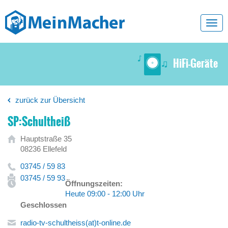
Toggl
navig
HiFi-Geräte
zurück zur Übersicht
SP:Schultheiß
Hauptstraße 35
08236 Ellefeld
03745 / 59 83
03745 / 59 93
Öffnungszeiten:
Heute 09:00 - 12:00 Uhr
Geschlossen
radio-tv-schultheiss(at)t-online.de