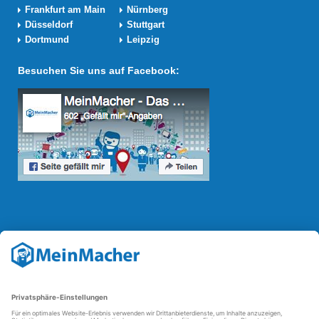
Frankfurt am Main
Nürnberg
Düsseldorf
Stuttgart
Dortmund
Leipzig
Besuchen Sie uns auf Facebook:
Reparatur Revolution
Mit der
Reparatur-Revolution
kämpft MeinMacher für bessere
Reparaturbedingungen in Deutschland: Für Produkte, die sich gut
reparieren lassen, für günstigere Ersatzteile und den Erhalt der
reparierenden Betriebe und des Reparatur-Know-hows in
Deutschland.