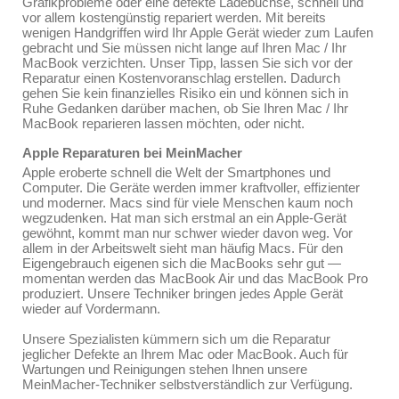
Grafikprobleme oder eine defekte Ladebuchse, schnell und
vor allem kostengünstig repariert werden. Mit bereits
wenigen Handgriffen wird Ihr Apple Gerät wieder zum Laufen
gebracht und Sie müssen nicht lange auf Ihren Mac / Ihr
MacBook verzichten. Unser Tipp, lassen Sie sich vor der
Reparatur einen Kostenvoranschlag erstellen. Dadurch
gehen Sie kein finanzielles Risiko ein und können sich in
Ruhe Gedanken darüber machen, ob Sie Ihren Mac / Ihr
MacBook reparieren lassen möchten, oder nicht.
Apple Reparaturen bei MeinMacher
Apple eroberte schnell die Welt der Smartphones und
Computer. Die Geräte werden immer kraftvoller, effizienter
und moderner. Macs sind für viele Menschen kaum noch
wegzudenken. Hat man sich erstmal an ein Apple-Gerät
gewöhnt, kommt man nur schwer wieder davon weg. Vor
allem in der Arbeitswelt sieht man häufig Macs. Für den
Eigengebrauch eigenen sich die MacBooks sehr gut —
momentan werden das MacBook Air und das MacBook Pro
produziert. Unsere Techniker bringen jedes Apple Gerät
wieder auf Vordermann.
Unsere Spezialisten kümmern sich um die Reparatur
jeglicher Defekte an Ihrem Mac oder MacBook. Auch für
Wartungen und Reinigungen stehen Ihnen unsere
MeinMacher-Techniker selbstverständlich zur Verfügung.