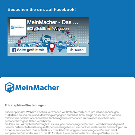
Besuchen Sie uns auf Facebook:
Reparatur Revolution
Mit der
Reparatur-Revolution
kämpft MeinMacher für bessere
Reparaturbedingungen in Deutschland: Für Produkte, die sich gut
reparieren lassen, für günstigere Ersatzteile und den Erhalt der
reparierenden Betriebe und des Reparatur-Know-hows in
Deutschland.
Weitere Informationen
FAQ - häufig gestellte Fragen