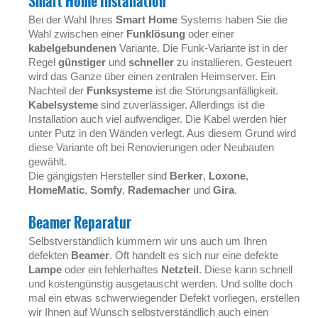
Smart Home Installation
Bei der Wahl Ihres
Smart Home
Systems haben Sie die
Wahl zwischen einer
Funklösung
oder einer
kabelgebundenen
Variante. Die Funk-Variante ist in der
Regel
günstiger
und
schneller
zu installieren. Gesteuert
wird das Ganze über einen zentralen Heimserver. Ein
Nachteil der
Funksysteme
ist die Störungsanfälligkeit.
Kabelsysteme
sind zuverlässiger. Allerdings ist die
Installation auch viel aufwendiger. Die Kabel werden hier
unter Putz in den Wänden verlegt. Aus diesem Grund wird
diese Variante oft bei Renovierungen oder Neubauten
gewählt.
Die gängigsten Hersteller sind
Berker
,
Loxone
,
HomeMatic
,
Somfy
,
Rademacher
und
Gira
.
Beamer Reparatur
Selbstverständlich kümmern wir uns auch um Ihren
defekten
Beamer
. Oft handelt es sich nur eine defekte
Lampe
oder ein fehlerhaftes
Netzteil
. Diese kann schnell
und kostengünstig ausgetauscht werden. Und sollte doch
mal ein etwas schwerwiegender Defekt vorliegen, erstellen
wir Ihnen auf Wunsch selbstverständlich auch einen