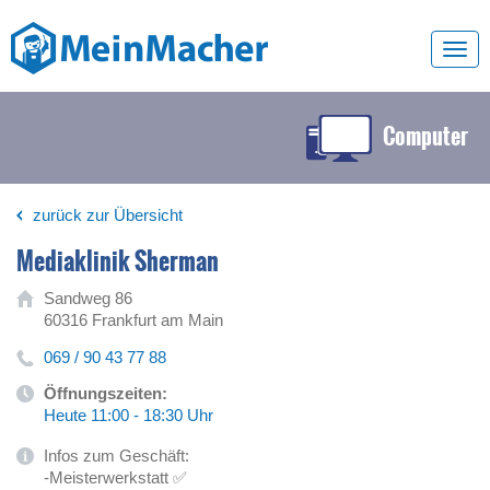
Toggl
navig
Computer
zurück zur Übersicht
Mediaklinik Sherman
Sandweg 86
60316 Frankfurt am Main
069 / 90 43 77 88
Öffnungszeiten:
Heute 11:00 - 18:30 Uhr
Infos zum Geschäft:
-Meisterwerkstatt ✅