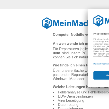
Re
Computer Nothilfe vom Fachma
An wen wende ich mich, wenn me
Für Reparaturen jeglicher PCs/Har
uvm.
sind unsere PC Spezialisten d
können Sie sich natürlich auch ve
Wie finde ich einen PC Spezialis
Über unsere Suche werden Ihnen mit
passenden Reparaturbetrieb, der Ih
Windows, Mac oder Linux - jeder C
Welche Leistungen bieten wir an
Fehleranalyse und Fehlerbeseit
EDV-Dienstleistungen
Virenbeseitigung
Datenrettung
Datensicherung