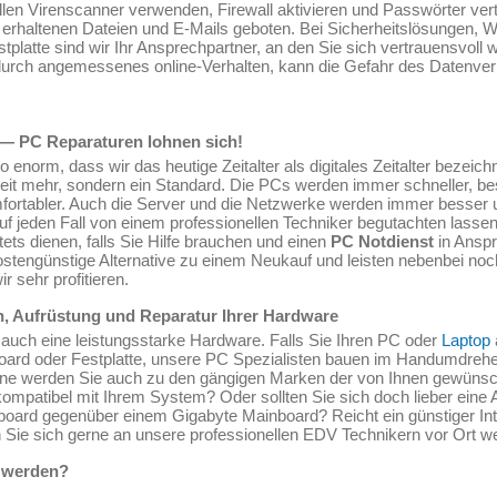
ellen Virenscanner verwenden, Firewall aktivieren und Passwörter ver
erhaltenen Dateien und E-Mails geboten. Bei Sicherheitslösungen, W
tplatte sind wir Ihr Ansprechpartner, an den Sie sich vertrauensvol
urch angemessenes online-Verhalten, kann die Gefahr des Datenverl
er — PC Reparaturen lohnen sich!
 enorm, dass wir das heutige Zeitalter als digitales Zeitalter bezei
eit mehr, sondern ein Standard. Die PCs werden immer schneller, be
mfortabler. Auch die Server und die Netzwerke werden immer besser u
auf jeden Fall von einem professionellen Techniker begutachten lass
ets dienen, falls Sie Hilfe brauchen und einen
PC Notdienst
in Ansp
stengünstige Alternative zu einem Neukauf und leisten nebenbei noc
 sehr profitieren.
on, Aufrüstung und Reparatur Ihrer Hardware
uch eine leistungsstarke Hardware. Falls Sie Ihren PC oder
Laptop
nboard oder Festplatte, unsere PC Spezialisten bauen im Handumdr
erne werden Sie auch zu den gängigen Marken der von Ihnen gewünsc
kompatibel mit Ihrem System? Oder sollten Sie sich doch lieber ein
board gegenüber einem Gigabyte Mainboard? Reicht ein günstiger In
 Sie sich gerne an unsere professionellen EDV Technikern vor Ort w
t werden?