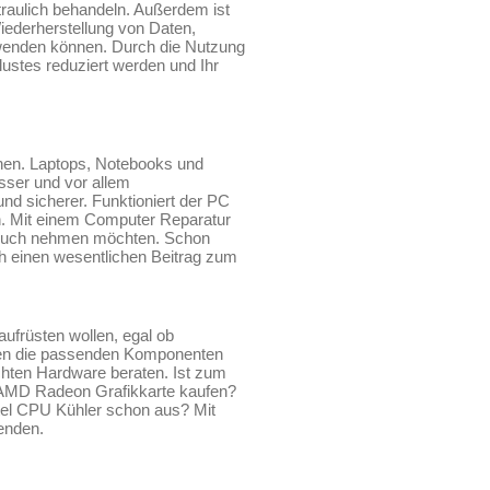
traulich behandeln. Außerdem ist
iederherstellung von Daten,
l wenden können. Durch die Nutzung
ustes reduziert werden und Ihr
chnen. Laptops, Notebooks und
sser und vor allem
nd sicherer. Funktioniert der PC
en. Mit einem Computer Reparatur
ruch nehmen möchten. Schon
h einen wesentlichen Beitrag zum
aufrüsten wollen, egal ob
ehen die passenden Komponenten
hten Hardware beraten. Ist zum
e AMD Radeon Grafikkarte kaufen?
tel CPU Kühler schon aus? Mit
enden.