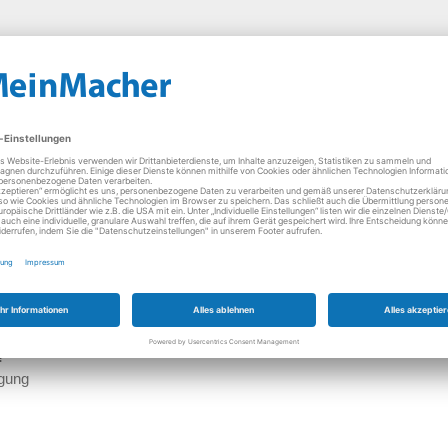
parieren lohnt sich!
nn
in PC defekt ist?
dware z.b. der Marken
Toshiba, Fujitsu, MSI, Gigabyte, Aspire, Le
ie idealen Ansprechpartner. Grundsätzlich werden alle Marken repari
rtrauensvoll an unsere MeinMacher EDV Techniker wenden.
t in meiner Nähe?
 der Eingabe Ihrer Postleitzahl EDV Techniker in Ihrer Nähe angeze
ren PC repariert, aus und nehmen Sie am besten direkt Kontakt für e
omputer mit jedem Betriebssystem wird repariert.
?
igung