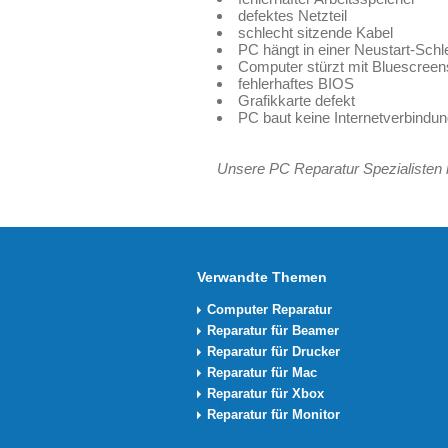
defektes Netzteil
schlecht sitzende Kabel
PC hängt in einer Neustart-Schle
Computer stürzt mit Bluescreen
fehlerhaftes BIOS
Grafikkarte defekt
PC baut keine Internetverbindun
Unsere PC Reparatur Spezialisten h
Verwandte Themen
Computer Reparatur
Reparatur für Beamer
Reparatur für Drucker
Reparatur für Mac
Reparatur für Xbox
Reparatur für Monitor