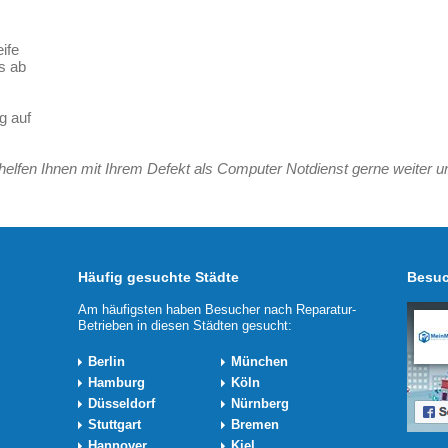
ife
s ab
g auf
elfen Ihnen mit Ihrem Defekt als Computer Notdienst gerne weiter un
Häufig gesuchte Städte
Besuc
Am häufigsten haben Besucher nach Reparatur-
Betrieben in diesen Städten gesucht:
Berlin
München
Hamburg
Köln
Düsseldorf
Nürnberg
Stuttgart
Bremen
Hannover
Kiel