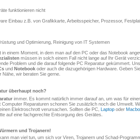
e funktionieren nicht
re Einbau z.B. von Grafikkarte, Arbeitsspeicher, Prozessor, Festplat
ufrüstung und Optimierung, Reinigung von IT Systemen
t in einem Moment, in dem man auf den PC oder das Notebook angew
zialisten
müssen in solch einem Fall nicht lange auf Ihr Gerät verzic
nde Problem und die darauf folgende PC Reparatur gekümmert. Unse
Cs
und
Notebook
oder auch die dazugehörigen Hardware. Geben Sie I
r Nähe, wir beraten Sie gerne.
atur überhaupt noch?
aratur
immer. Es kommt natürlich immer darauf an, um was für einen
Mit Computer Reparaturen schonen Sie zusätzlich noch die Umwelt. W
inen Elektroschrott verursachen. Sollten die PC,
Laptop
oder
Macbo
itte auf eine fachgerechte Entsorgung des Gerätes.
 Würmern und Trojanern!
nn man viel tun, um sich vor Viren, Trojanern und Schad-Programmen