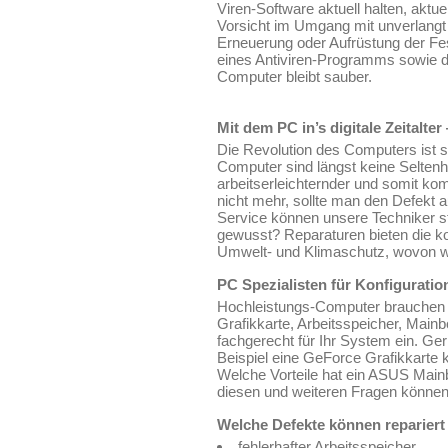
Viren-Software aktuell halten, aktu
Vorsicht im Umgang mit unverlangt 
Erneuerung oder Aufrüstung der Fes
eines Antiviren-Programms sowie d
Computer bleibt sauber.
Mit dem PC in’s digitale Zeitalt
Die Revolution des Computers ist so
Computer sind längst keine Seltenh
arbeitserleichternder und somit ko
nicht mehr, sollte man den Defekt 
Service können unsere Techniker st
gewusst? Reparaturen bieten die ko
Umwelt- und Klimaschutz, wovon wir
PC Spezialisten für Konfigurati
Hochleistungs-Computer brauchen a
Grafikkarte, Arbeitsspeicher, Mai
fachgerecht für Ihr System ein. G
Beispiel eine GeForce Grafikkarte 
Welche Vorteile hat ein ASUS Main
diesen und weiteren Fragen können
Welche Defekte können reparier
fehlerhafter Arbeitsspeicher