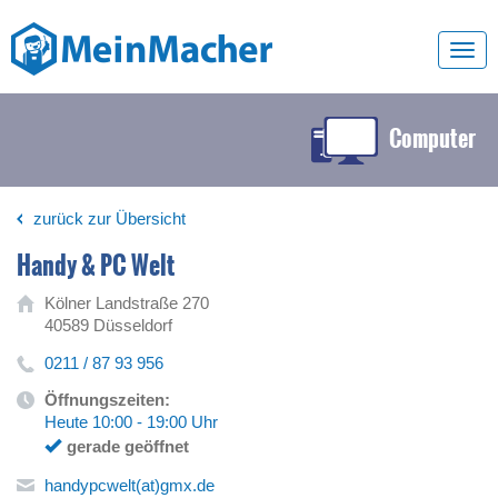
Toggl
navig
Computer
zurück zur Übersicht
Handy & PC Welt
Kölner Landstraße 270
40589 Düsseldorf
0211 / 87 93 956
Öffnungszeiten:
Heute 10:00 - 19:00 Uhr
gerade geöffnet
handypcwelt(at)gmx.de