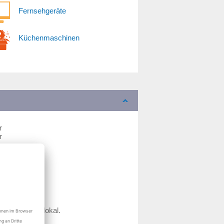
Fernsehgeräte
Küchenmaschinen
r
r
r
r
r
n unser Ladenlokal.