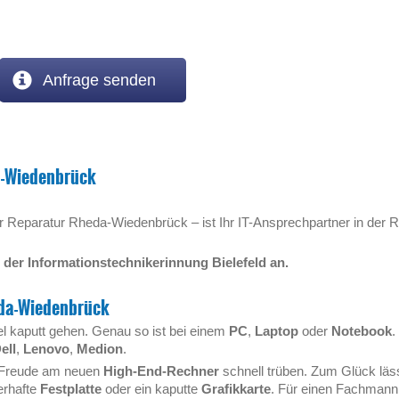
Anfrage senden
-Wiedenbrück
Reparatur Rheda-Wiedenbrück – ist Ihr IT-Ansprechpartner in der 
 der Informationstechnikerinnung Bielefeld an.
eda-Wiedenbrück
iel kaputt gehen. Genau so ist bei einem
PC
,
Laptop
oder
Notebook
.
ell
,
Lenovo
,
Medion
.
 Freude am neuen
High-End-Rechner
schnell trüben. Zum Glück läss
erhafte
Festplatte
oder ein kaputte
Grafikkarte
. Für einen Fachmann