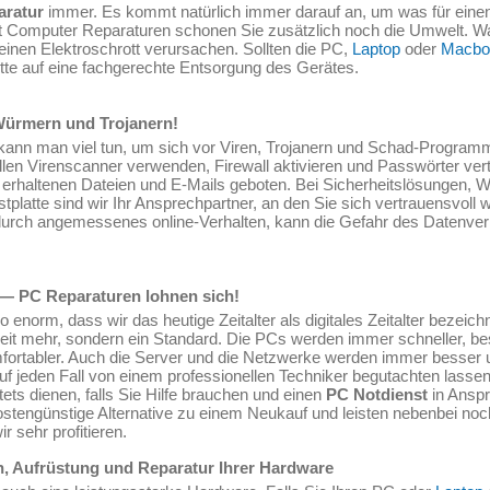
aratur
immer. Es kommt natürlich immer darauf an, um was für einen
Mit Computer Reparaturen schonen Sie zusätzlich noch die Umwelt. W
inen Elektroschrott verursachen. Sollten die PC,
Laptop
oder
Macbo
itte auf eine fachgerechte Entsorgung des Gerätes.
 Würmern und Trojanern!
nn man viel tun, um sich vor Viren, Trojanern und Schad-Programmen
ellen Virenscanner verwenden, Firewall aktivieren und Passwörter ver
erhaltenen Dateien und E-Mails geboten. Bei Sicherheitslösungen, W
tplatte sind wir Ihr Ansprechpartner, an den Sie sich vertrauensvol
urch angemessenes online-Verhalten, kann die Gefahr des Datenverl
er — PC Reparaturen lohnen sich!
 enorm, dass wir das heutige Zeitalter als digitales Zeitalter bezei
eit mehr, sondern ein Standard. Die PCs werden immer schneller, be
mfortabler. Auch die Server und die Netzwerke werden immer besser u
auf jeden Fall von einem professionellen Techniker begutachten lass
ets dienen, falls Sie Hilfe brauchen und einen
PC Notdienst
in Ansp
stengünstige Alternative zu einem Neukauf und leisten nebenbei noc
 sehr profitieren.
on, Aufrüstung und Reparatur Ihrer Hardware