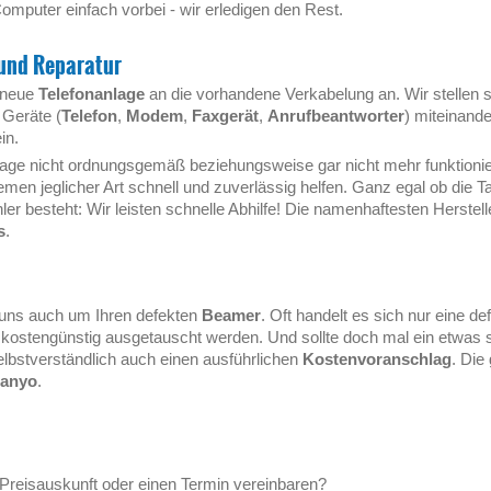
omputer einfach vorbei - wir erledigen den Rest.
 und Reparatur
e neue
Telefonanlage
an die vorhandene Verkabelung an. Wir stellen sic
 Geräte (
Telefon
,
Modem
,
Faxgerät
,
Anrufbeantworter
) miteinand
in.
lage nicht ordnungsgemäß beziehungsweise gar nicht mehr funktionier
men jeglicher Art schnell und zuverlässig helfen. Ganz egal ob die T
hler besteht: Wir leisten schnelle Abhilfe! Die namenhaftesten Herstell
s
.
 uns auch um Ihren defekten
Beamer
. Oft handelt es sich nur eine d
 kostengünstig ausgetauscht werden. Und sollte doch mal ein etwas 
elbstverständlich auch einen ausführlichen
Kostenvoranschlag
. Die
anyo
.
Preisauskunft oder einen Termin vereinbaren?