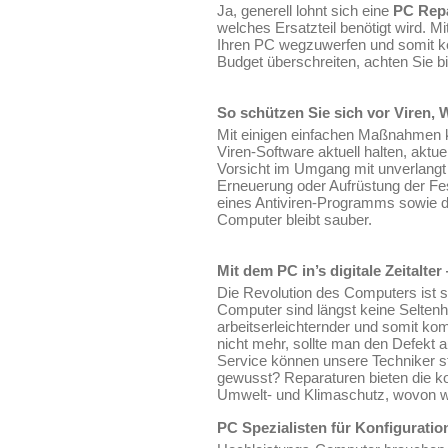
Ja, generell lohnt sich eine
PC Rep
welches Ersatzteil benötigt wird. 
Ihren PC wegzuwerfen und somit ke
Budget überschreiten, achten Sie b
So schützen Sie sich vor Viren,
Mit einigen einfachen Maßnahmen ka
Viren-Software aktuell halten, aktu
Vorsicht im Umgang mit unverlangt 
Erneuerung oder Aufrüstung der Fes
eines Antiviren-Programms sowie d
Computer bleibt sauber.
Mit dem PC in’s digitale Zeitalt
Die Revolution des Computers ist so
Computer sind längst keine Seltenh
arbeitserleichternder und somit ko
nicht mehr, sollte man den Defekt 
Service können unsere Techniker st
gewusst? Reparaturen bieten die ko
Umwelt- und Klimaschutz, wovon wir
PC Spezialisten für Konfigurati