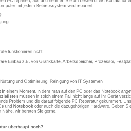
ren PC repariert, aus und nehmen Sie am besten direkt Kontakt für e
omputer mit jedem Betriebssystem wird repariert.
?
igung
e funktionieren nicht
re Einbau z.B. von Grafikkarte, Arbeitsspeicher, Prozessor, Festplat
ufrüstung und Optimierung, Reinigung von IT Systemen
t in einem Moment, in dem man auf den PC oder das Notebook angew
zialisten
müssen in solch einem Fall nicht lange auf Ihr Gerät verzic
nde Problem und die darauf folgende PC Reparatur gekümmert. Unse
Cs
und
Notebook
oder auch die dazugehörigen Hardware. Geben Sie I
r Nähe, wir beraten Sie gerne.
atur überhaupt noch?