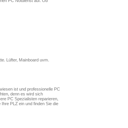
inen PC Notdienst auf. Ob
te. Lüfter, Mainboard uvm.
iesen ist und professionelle PC
hten, denn es wird sich
re PC Spezialisten reparieren,
hre PLZ ein und finden Sie die