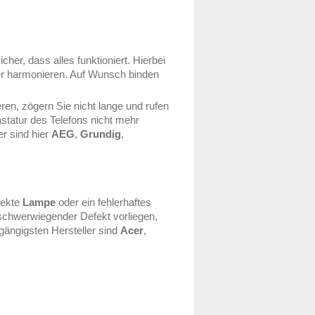
her, dass alles funktioniert. Hierbei
er harmonieren. Auf Wunsch binden
en, zögern Sie nicht lange und rufen
astatur des Telefons nicht mehr
er sind hier
AEG
,
Grundig
,
efekte
Lampe
oder ein fehlerhaftes
schwerwiegender Defekt vorliegen,
 gängigsten Hersteller sind
Acer
,