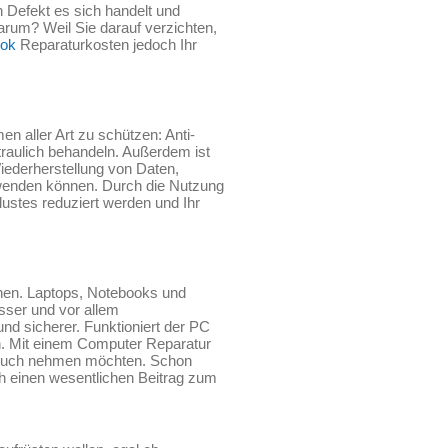
 Defekt es sich handelt und
arum? Weil Sie darauf verzichten,
ok
Reparaturkosten jedoch Ihr
 aller Art zu schützen: Anti-
traulich behandeln. Außerdem ist
iederherstellung von Daten,
l wenden können. Durch die Nutzung
ustes reduziert werden und Ihr
chnen. Laptops, Notebooks und
sser und vor allem
nd sicherer. Funktioniert der PC
en. Mit einem Computer Reparatur
ruch nehmen möchten. Schon
h einen wesentlichen Beitrag zum