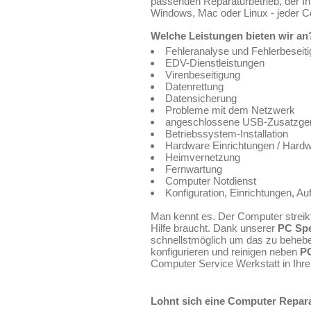
passenden Reparaturbetrieb, der Ih
Windows, Mac oder Linux - jeder C
Welche Leistungen bieten wir an
Fehleranalyse und Fehlerbeseit
EDV-Dienstleistungen
Virenbeseitigung
Datenrettung
Datensicherung
Probleme mit dem Netzwerk
angeschlossene USB-Zusatzgerät
Betriebssystem-Installation
Hardware Einrichtungen / Hardwa
Heimvernetzung
Fernwartung
Computer Notdienst
Konfiguration, Einrichtungen, A
Man kennt es. Der Computer streik
Hilfe braucht. Dank unserer
PC Spe
schnellstmöglich um das zu behebe
konfigurieren und reinigen neben
P
Computer Service Werkstatt in Ihre
Lohnt sich eine Computer Repar