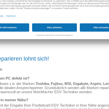
parieren lohnt sich!
nn
in PC defekt ist?
dware z.b. der Marken
Toshiba, Fujitsu, MSI, Gigabyte, Aspire, Le
ie idealen Ansprechpartner. Grundsätzlich werden alle Marken repari
rtrauensvoll an unsere MeinMacher EDV Techniker wenden.
t in meiner Nähe?
 der Eingabe Ihrer Postleitzahl EDV Techniker in Ihrer Nähe angeze