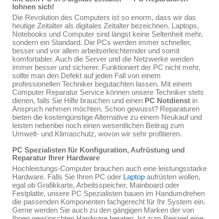
lohnen sich!
Die Revolution des Computers ist so enorm, dass wir das
heutige Zeitalter als digitales Zeitalter bezeichnen. Laptops,
Notebooks und Computer sind längst keine Seltenheit mehr,
sondern ein Standard. Die PCs werden immer schneller,
besser und vor allem arbeitserleichternder und somit
komfortabler. Auch die Server und die Netzwerke werden
immer besser und sicherer. Funktioniert der PC nicht mehr,
sollte man den Defekt auf jeden Fall von einem
professionellen Techniker begutachten lassen. Mit einem
Computer Reparatur Service können unsere Techniker stets
dienen, falls Sie Hilfe brauchen und einen
PC Notdienst
in
Anspruch nehmen möchten. Schon gewusst? Reparaturen
bieten die kostengünstige Alternative zu einem Neukauf und
leisten nebenbei noch einen wesentlichen Beitrag zum
Umwelt- und Klimaschutz, wovon wir sehr profitieren.
PC Spezialisten für Konfiguration, Aufrüstung und
Reparatur Ihrer Hardware
Hochleistungs-Computer brauchen auch eine leistungsstarke
Hardware. Falls Sie Ihren PC oder
Laptop
aufrüsten wollen,
egal ob Grafikkarte, Arbeitsspeicher, Mainboard oder
Festplatte, unsere PC Spezialisten bauen im Handumdrehen
die passenden Komponenten fachgerecht für Ihr System ein.
Gerne werden Sie auch zu den gängigen Marken der von
Ihnen gewünschten Hardware beraten. Ist zum Beispiel eine