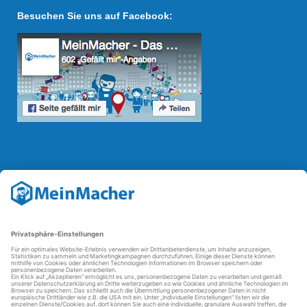
Besuchen Sie uns auf Facebook:
Reparatur Revolution
Mit der
Reparatur-Revolution
kämpft MeinMacher für bessere
Reparaturbedingungen in Deutschland: Für Produkte, die sich gut
reparieren lassen, für günstigere Ersatzteile und den Erhalt der
reparierenden Betriebe und des Reparatur-Know-hows in
Deutschland.
Weitere Informationen
FAQ - häufig gestellte Fragen
Partner werden