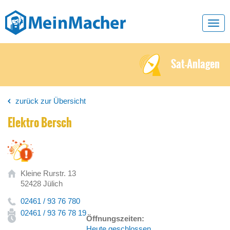
Toggl
navig
Sat-Anlagen
zurück zur Übersicht
Elektro Bersch
Kleine Rurstr. 13
52428 Jülich
02461 / 93 76 780
02461 / 93 76 78 19
Öffnungszeiten:
Heute geschlossen