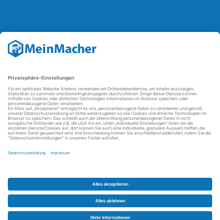
Reparatur Revolution
Mit der
Reparatur-Revolution
kämpft MeinMacher für bessere
Reparaturbedingungen in Deutschland: Für Produkte, die sich gut
reparieren lassen, für günstigere Ersatzteile und den Erhalt der
reparierenden Betriebe und des Reparatur-Know-hows in
Deutschland.
Weitere Informationen
FAQ - häufig gestellte Fragen
Partner werden
Über uns
Impressum
Datenschutz
AGBs
Kontakt
Barrierefreiheit
Partnerportal