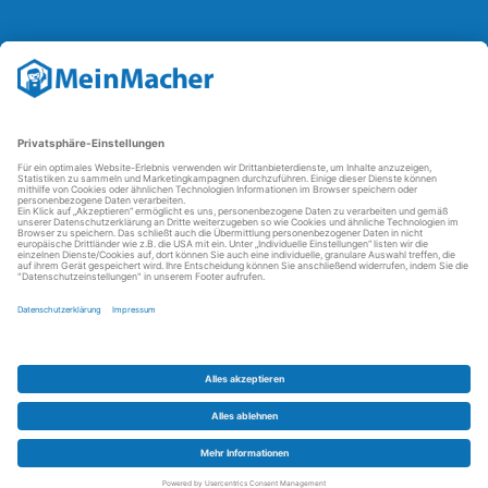
Reparatur Revolution
Mit der
Reparatur-Revolution
kämpft MeinMacher für bessere
Reparaturbedingungen in Deutschland: Für Produkte, die sich gut
reparieren lassen, für günstigere Ersatzteile und den Erhalt der
reparierenden Betriebe und des Reparatur-Know-hows in
Deutschland.
Weitere Informationen
FAQ - häufig gestellte Fragen
Partner werden
Über uns
Impressum
Datenschutz
AGBs
Kontakt
Barrierefreiheit
Partnerportal