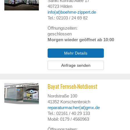
Sankt Konrad Allee 17
40723
Hilden
info(at)boehme-zippert.de
Tel.: 02103 / 24 69 82
Öffnungszeiten:
geschlossen
Morgen wieder geöffnet ab 10:00
Mehr Details
Anfrage senden
Bayat Fernseh-Notdienst
Nordstraße 100
41352
Korschenbroich
reparaturmacher(at)gmx.de
Tel.: 02161 / 40 29 133
Mobil: 0179 / 4560963
Öffnungszeiten: