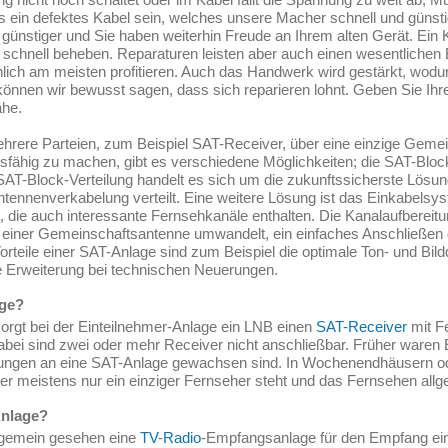
s ein defektes Kabel sein, welches unsere Macher schnell und günst
 günstiger und Sie haben weiterhin Freude an Ihrem alten Gerät. Ein
schnell beheben. Reparaturen leisten aber auch einen wesentlichen
ich am meisten profitieren. Auch das Handwerk wird gestärkt, wodur
önnen wir bewusst sagen, dass sich reparieren lohnt. Geben Sie Ihr
ähe.
hrere Parteien, zum Beispiel SAT-Receiver, über eine einzige Geme
sfähig zu machen, gibt es verschiedene Möglichkeiten; die SAT-Bloc
SAT-Block-Verteilung handelt es sich um die zukunftssicherste Lösung.
ntennenverkabelung verteilt. Eine weitere Lösung ist das Einkabelsy
n, die auch interessante Fernsehkanäle enthalten. Die Kanalaufbereit
nal einer Gemeinschaftsantenne umwandelt, ein einfaches Anschließe
rteile einer SAT-Anlage sind zum Beispiel die optimale Ton- und Bildqu
 Erweiterung bei technischen Neuerungen.
age?
orgt bei der Einteilnehmer-Anlage ein LNB einen
SAT-Receiver
mit F
bei sind zwei oder mehr Receiver nicht anschließbar. Früher waren 
rungen an eine SAT-Anlage gewachsen sind. In Wochenendhäusern od
ier meistens nur ein einziger Fernseher steht und das Fernsehen allge
Anlage?
lgemein gesehen eine
TV
-
Radio
-Empfangsanlage für den Empfang ein