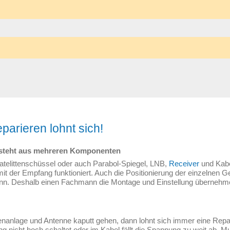
parieren lohnt sich!
besteht aus mehreren Komponenten
Satelittenschüssel oder auch Parabol-Spiegel, LNB,
Receiver
und Kabe
 der Empfang funktioniert. Auch die Positionierung der einzelnen Ger
n. Deshalb einen Fachmann die Montage und Einstellung übernehmen
tenanlage und Antenne kaputt gehen, dann lohnt sich immer eine Repar
g nicht hoch schaltet oder im Kabel fällt die Spannung zu weit ab, Mu