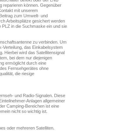
ig reparieren können. Gegenüber
 Kontakt mit unserem
 Beitrag zum Umwelt- und
ch Arbeitsplätze gesichert werden
e PLZ in die Suchmaske ein und sie
inschaftsantenne zu verbinden. Um
k-Verteilung, das Einkabelsystem
 Hierbei wird das Satellitensignal
stem, bei dem nur diejenigen
ung ermöglicht durch eine
n des Fernsehgerätes ohne
alität, die riesige
ernseh- und Radio-Signalen. Diese
Einteilnehmer-Anlagen allgemeiner
er Camping-Bereichen ist eine
mein nicht so wichtig ist.
es oder mehreren Satelliten.