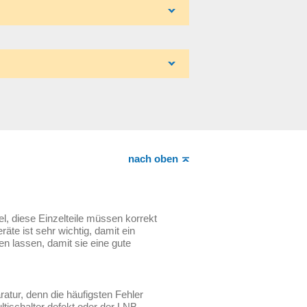
nach oben
l, diese Einzelteile müssen korrekt
äte ist sehr wichtig, damit ein
 lassen, damit sie eine gute
atur, denn die häufigsten Fehler
ltischalter defekt oder der LNB