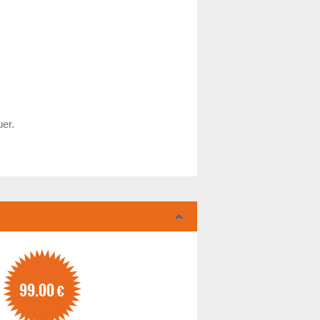
uer.
99.00
€