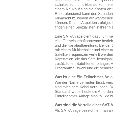
schaltet nicht um. Ebenso könnte e
einem Neukauf sind die Kosten viel
Reparaturdienst kann den Schaden 
Klimaschutz, wovon wir wahrscheinl
können. Diesen Aspekten zufolge, k
finden einen Spezialisten in Ihrer N
Eine SAT-Anlage dient dazu, um me
eine Gemeinschaftsantenne betrieb
und die Kanalaufbereitung. Bei der 
mit einem Multischalter und einer A
Satellitenfrequenzen verteilt werde
Kopfstation, die das Satellitensig
zusätzlichen Satellitenempfänger. Vo
Programmauswahl und die schnelle
Was ist eine Ein-Teilnehmer-Anl
Wie der Name vermuten lässt, vers
sind mit einem Kabel verbunden. Da
Standard, wobei heute die Anforde
Einteilnehmer-Anlage sinnvoll, da h
Was sind die Vorteile einer SAT-
Als SAT-Anlage bezeichnet man al