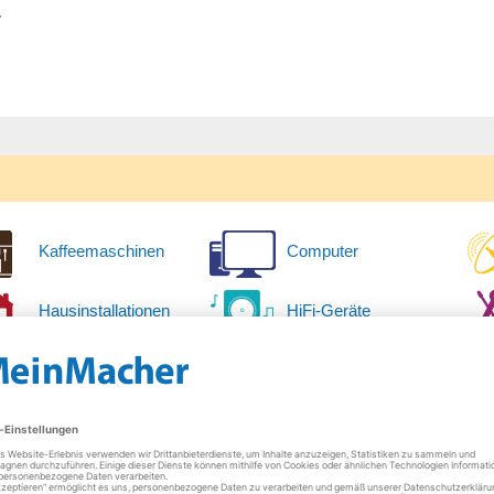
.
Kaffeemaschinen
Computer
Hausinstallationen
HiFi-Geräte