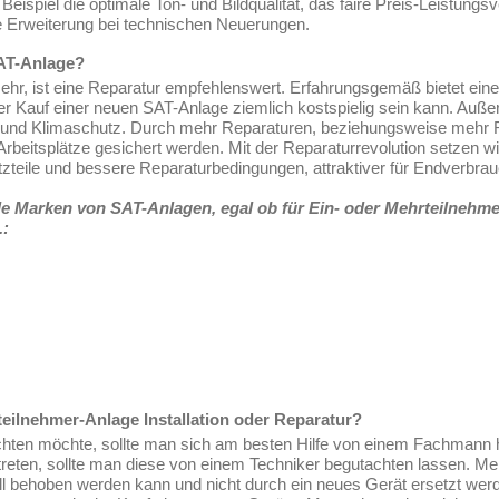
eispiel die optimale Ton- und Bildqualität, das faire Preis-Leistungsve
 Erweiterung bei technischen Neuerungen.
SAT-Anlage?
mehr, ist eine Reparatur empfehlenswert. Erfahrungsgemäß bietet ein
er Kauf einer neuen SAT-Anlage ziemlich kostspielig sein kann. Auße
 und Klimaschutz. Durch mehr Reparaturen, beziehungsweise mehr R
beitsplätze gesichert werden. Mit der Reparaturrevolution setzen wir
zteile und bessere Reparaturbedingungen, attraktiver für Endverbrau
 alle Marken von SAT-Anlagen, egal ob für Ein- oder Mehrteilne
.:
teilnehmer-Anlage Installation oder Reparatur?
en möchte, sollte man sich am besten Hilfe von einem Fachmann ho
ftreten, sollte man diese von einem Techniker begutachten lassen. Me
ll behoben werden kann und nicht durch ein neues Gerät ersetzt wer