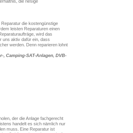
rhältnis, die riesige
e Reparatur die kostengünstige
rdem leisten Reparaturen einen
eparaturaufträge, wird das
 uns aktiv dafür ein, dass
cher werden. Denn reparieren lohnt
hmer-, Camping-SAT-Anlagen, DVB-
len, der die Anlage fachgerecht
istens handelt es sich nämlich nur
den muss. Eine Reparatur ist