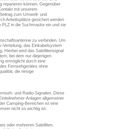
ig reparieren können. Gegenüber
 Kontakt mit unserem
 Beitrag zum Umwelt- und
ch Arbeitsplätze gesichert werden
e PLZ in die Suchmaske ein und sie
inschaftsantenne zu verbinden. Um
k-Verteilung, das Einkabelsystem
 Hierbei wird das Satellitensignal
stem, bei dem nur diejenigen
ung ermöglicht durch eine
n des Fernsehgerätes ohne
alität, die riesige
ernseh- und Radio-Signalen. Diese
Einteilnehmer-Anlagen allgemeiner
er Camping-Bereichen ist eine
mein nicht so wichtig ist.
es oder mehreren Satelliten.