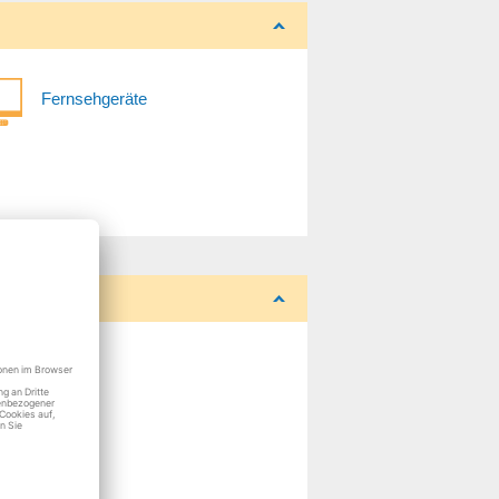
Fernsehgeräte
r
r
r
r
r