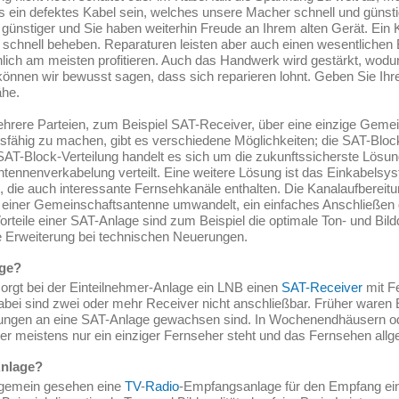
s ein defektes Kabel sein, welches unsere Macher schnell und günst
 günstiger und Sie haben weiterhin Freude an Ihrem alten Gerät. Ein
schnell beheben. Reparaturen leisten aber auch einen wesentlichen
ich am meisten profitieren. Auch das Handwerk wird gestärkt, wodur
önnen wir bewusst sagen, dass sich reparieren lohnt. Geben Sie Ihr
ähe.
hrere Parteien, zum Beispiel SAT-Receiver, über eine einzige Geme
sfähig zu machen, gibt es verschiedene Möglichkeiten; die SAT-Bloc
SAT-Block-Verteilung handelt es sich um die zukunftssicherste Lösung.
ntennenverkabelung verteilt. Eine weitere Lösung ist das Einkabelsy
n, die auch interessante Fernsehkanäle enthalten. Die Kanalaufbereit
nal einer Gemeinschaftsantenne umwandelt, ein einfaches Anschließe
rteile einer SAT-Anlage sind zum Beispiel die optimale Ton- und Bildqu
 Erweiterung bei technischen Neuerungen.
age?
orgt bei der Einteilnehmer-Anlage ein LNB einen
SAT-Receiver
mit F
bei sind zwei oder mehr Receiver nicht anschließbar. Früher waren 
rungen an eine SAT-Anlage gewachsen sind. In Wochenendhäusern od
ier meistens nur ein einziger Fernseher steht und das Fernsehen allge
Anlage?
lgemein gesehen eine
TV
-
Radio
-Empfangsanlage für den Empfang ein