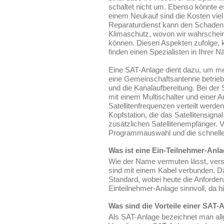
schaltet nicht um. Ebenso könnte e
einem Neukauf sind die Kosten viel
Reparaturdienst kann den Schaden 
Klimaschutz, wovon wir wahrscheinl
können. Diesen Aspekten zufolge, k
finden einen Spezialisten in Ihrer N
Eine SAT-Anlage dient dazu, um me
eine Gemeinschaftsantenne betrieb
und die Kanalaufbereitung. Bei der 
mit einem Multischalter und einer A
Satellitenfrequenzen verteilt werde
Kopfstation, die das Satellitensig
zusätzlichen Satellitenempfänger. Vo
Programmauswahl und die schnelle
Was ist eine Ein-Teilnehmer-Anl
Wie der Name vermuten lässt, vers
sind mit einem Kabel verbunden. Da
Standard, wobei heute die Anforde
Einteilnehmer-Anlage sinnvoll, da h
Was sind die Vorteile einer SAT-
Als SAT-Anlage bezeichnet man al