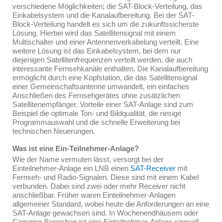
verschiedene Möglichkeiten; die SAT-Block-Verteilung, das
Einkabelsystem und die Kanalaufbereitung. Bei der SAT-
Block-Verteilung handelt es sich um die zukunftssicherste
Lösung. Hierbei wird das Satellitensignal mit einem
Multischalter und einer Antennenverkabelung verteilt. Eine
weitere Lösung ist das Einkabelsystem, bei dem nur
diejenigen Satellitenfrequenzen verteilt werden, die auch
interessante Fernsehkanäle enthalten. Die Kanalaufbereitung
ermöglicht durch eine Kopfstation, die das Satellitensignal
einer Gemeinschaftsantenne umwandelt, ein einfaches
Anschließen des Fernsehgerätes ohne zusätzlichen
Satellitenempfänger. Vorteile einer SAT-Anlage sind zum
Beispiel die optimale Ton- und Bildqualität, die riesige
Programmauswahl und die schnelle Erweiterung bei
technischen Neuerungen.
Was ist eine Ein-Teilnehmer-Anlage?
Wie der Name vermuten lässt, versorgt bei der
Einteilnehmer-Anlage ein LNB einen
SAT-Receiver
mit
Fernseh- und Radio-Signalen. Diese sind mit einem Kabel
verbunden. Dabei sind zwei oder mehr Receiver nicht
anschließbar. Früher waren Einteilnehmer-Anlagen
allgemeiner Standard, wobei heute die Anforderungen an eine
SAT-Anlage gewachsen sind. In Wochenendhäusern oder
Camping-Bereichen ist eine Einteilnehmer-Anlage sinnvoll,