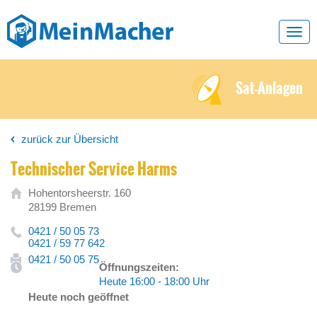
Toggl
navig
Sat-Anlagen
zurück zur Übersicht
Technischer Service Harms
Hohentorsheerstr. 160
28199 Bremen
0421 / 50 05 73
0421 / 59 77 642
0421 / 50 05 75
Öffnungszeiten:
Heute 16:00 - 18:00 Uhr
Heute noch geöffnet