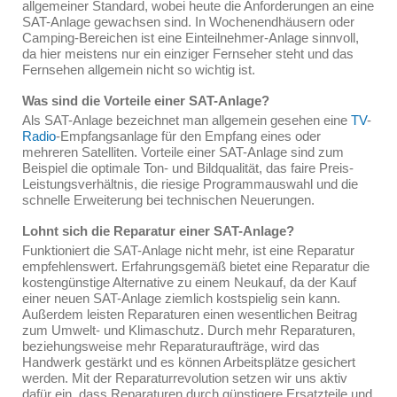
allgemeiner Standard, wobei heute die Anforderungen an eine
SAT-Anlage gewachsen sind. In Wochenendhäusern oder
Camping-Bereichen ist eine Einteilnehmer-Anlage sinnvoll,
da hier meistens nur ein einziger Fernseher steht und das
Fernsehen allgemein nicht so wichtig ist.
Was sind die Vorteile einer SAT-Anlage?
Als SAT-Anlage bezeichnet man allgemein gesehen eine
TV
-
Radio
-Empfangsanlage für den Empfang eines oder
mehreren Satelliten. Vorteile einer SAT-Anlage sind zum
Beispiel die optimale Ton- und Bildqualität, das faire Preis-
Leistungsverhältnis, die riesige Programmauswahl und die
schnelle Erweiterung bei technischen Neuerungen.
Lohnt sich die Reparatur einer SAT-Anlage?
Funktioniert die SAT-Anlage nicht mehr, ist eine Reparatur
empfehlenswert. Erfahrungsgemäß bietet eine Reparatur die
kostengünstige Alternative zu einem Neukauf, da der Kauf
einer neuen SAT-Anlage ziemlich kostspielig sein kann.
Außerdem leisten Reparaturen einen wesentlichen Beitrag
zum Umwelt- und Klimaschutz. Durch mehr Reparaturen,
beziehungsweise mehr Reparaturaufträge, wird das
Handwerk gestärkt und es können Arbeitsplätze gesichert
werden. Mit der Reparaturrevolution setzen wir uns aktiv
dafür ein, dass Reparaturen durch günstigere Ersatzteile und