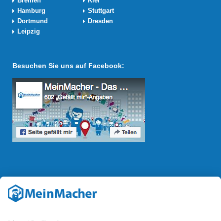
Bremen
Kiel
Hamburg
Stuttgart
Dortmund
Dresden
Leipzig
Besuchen Sie uns auf Facebook:
Reparatur Revolution
Mit der
Reparatur-Revolution
kämpft MeinMacher für bessere
Reparaturbedingungen in Deutschland: Für Produkte, die sich gut
reparieren lassen, für günstigere Ersatzteile und den Erhalt der
reparierenden Betriebe und des Reparatur-Know-hows in