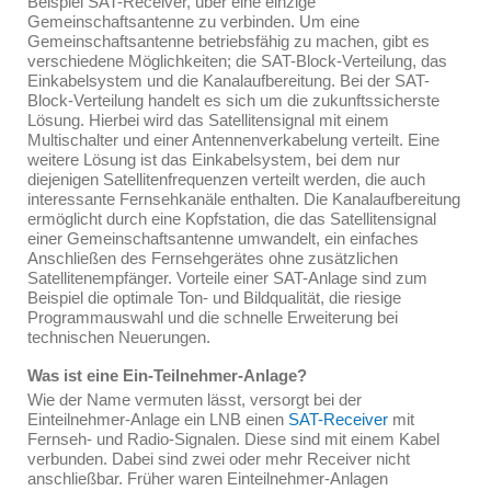
Beispiel SAT-Receiver, über eine einzige
Gemeinschaftsantenne zu verbinden. Um eine
Gemeinschaftsantenne betriebsfähig zu machen, gibt es
verschiedene Möglichkeiten; die SAT-Block-Verteilung, das
Einkabelsystem und die Kanalaufbereitung. Bei der SAT-
Block-Verteilung handelt es sich um die zukunftssicherste
Lösung. Hierbei wird das Satellitensignal mit einem
Multischalter und einer Antennenverkabelung verteilt. Eine
weitere Lösung ist das Einkabelsystem, bei dem nur
diejenigen Satellitenfrequenzen verteilt werden, die auch
interessante Fernsehkanäle enthalten. Die Kanalaufbereitung
ermöglicht durch eine Kopfstation, die das Satellitensignal
einer Gemeinschaftsantenne umwandelt, ein einfaches
Anschließen des Fernsehgerätes ohne zusätzlichen
Satellitenempfänger. Vorteile einer SAT-Anlage sind zum
Beispiel die optimale Ton- und Bildqualität, die riesige
Programmauswahl und die schnelle Erweiterung bei
technischen Neuerungen.
Was ist eine Ein-Teilnehmer-Anlage?
Wie der Name vermuten lässt, versorgt bei der
Einteilnehmer-Anlage ein LNB einen
SAT-Receiver
mit
Fernseh- und Radio-Signalen. Diese sind mit einem Kabel
verbunden. Dabei sind zwei oder mehr Receiver nicht
anschließbar. Früher waren Einteilnehmer-Anlagen