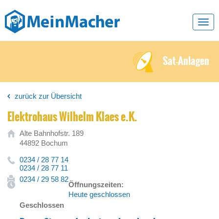
Toggl
navig
Sat-Anlagen
zurück zur Übersicht
Elektrohaus Wilhelm Klaes e.K.
Alte Bahnhofstr. 189
44892 Bochum
0234 / 28 77 14
0234 / 28 77 11
0234 / 29 58 82
Öffnungszeiten:
Heute geschlossen
Geschlossen