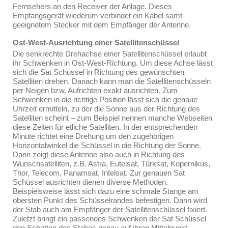
Fernsehers an den Receiver der Anlage. Dieses
Empfangsgerät wiederum verbindet ein Kabel samt
geeignetem Stecker mit dem Empfänger der Antenne.
Ost-West-Ausrichtung einer Satellitenschüssel
Die senkrechte Drehachse einer Satellitenschüssel erlaubt
ihr Schwenken in Ost-West-Richtung. Um diese Achse lässt
sich die Sat Schüssel in Richtung des gewünschten
Satelliten drehen. Danach kann man die Satellitenschüsseln
per Neigen bzw. Aufrichten exakt ausrichten. Zum
Schwenken in die richtige Position lässt sich die genaue
Uhrzeit ermitteln, zu der die Sonne aus der Richtung des
Satelliten scheint – zum Beispiel nennen manche Webseiten
diese Zeiten für etliche Satelliten. In der entsprechenden
Minute richtet eine Drehung um den zugehörigen
Horizontalwinkel die Schüssel in die Richtung der Sonne.
Dann zeigt diese Antenne also auch in Richtung des
Wunschsatelliten, z.B. Astra, Eutelsat, Türksat, Kopernikus,
Thor, Telecom, Panamsat, Intelsat. Zur genauen Sat
Schüssel ausrichten dienen diverse Methoden.
Beispielsweise lässt sich dazu eine schmale Stange am
obersten Punkt des Schüsselrandes befestigen. Dann wird
der Stab auch am Empfänger der Satellitenschüssel fixiert.
Zuletzt bringt ein passendes Schwenken der Sat Schüssel
den Schatten des Stabes genau auf ihren Mittelpunkt.