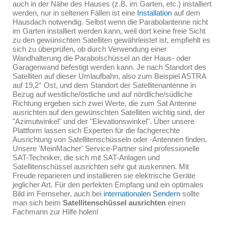
auch in der Nähe des Hauses (z.B. im Garten, etc.) installiert
werden, nur in seltenen Fällen ist eine
Installation
auf dem
Hausdach notwendig. Selbst wenn die Parabolantenne nicht
im Garten installiert werden kann, weil dort keine freie Sicht
zu den gewünschten Satelliten gewährleistet ist, empfiehlt es
sich zu überprüfen, ob durch Verwendung einer
Wandhalterung die Parabolschüssel an der Haus- oder
Garagenwand befestigt werden kann. Je nach Standort des
Satelliten auf dieser Umlaufbahn, also zum Beispiel ASTRA
auf 19,2° Ost, und dem Standort der Satellitenantenne in
Bezug auf westliche/östliche und auf nördliche/südliche
Richtung ergeben sich zwei Werte, die zum Sat Antenne
ausrichten auf den gewünschten Satelliten wichtig sind, der
"Azimutwinkel" und der "Elevationswinkel". Über unsere
Plattform lassen sich Experten für die fachgerechte
Ausrichtung von Satellitenschüsseln oder -Antennen finden.
Unsere 'MeinMacher' Service-Partner sind professionelle
SAT-Techniker, die sich mit SAT-Anlagen und
Satellitenschüssel ausrichten sehr gut auskennen. Mit
Freude reparieren und installieren sie elektrische Geräte
jeglicher Art. Für den perfekten Empfang und ein optimales
Bild im Fernseher, auch bei
internationalen Sendern
sollte
man sich beim
Satellitenschüssel ausrichten
einen
Fachmann zur Hilfe holen!