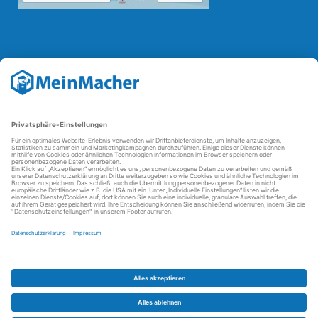
Reparatur Revolution
Mit der
Reparatur-Revolution
kämpft MeinMacher für bessere
Reparaturbedingungen in Deutschland: Für Produkte, die sich gut
reparieren lassen, für günstigere Ersatzteile und den Erhalt der
reparierenden Betriebe und des Reparatur-Know-hows in
Deutschland.
Weitere Informationen
FAQ - häufig gestellte Fragen
Partner werden
Über uns
Impressum
Datenschutz
AGBs
Kontakt
Barrierefreiheit
Partnerportal