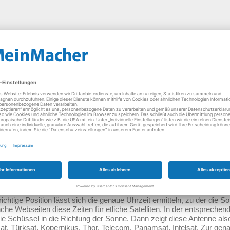
parieren lohnt sich!
on Sat Schüssel oder Sat Antennen
m Profi
üssel an ihrer Halterung umfasst ihr horizontales und vertikales Drehe
nabhängig voneinander vornehmen.
olischen Antennen zum Satellitenempfang gelingt oft ohne aufwendig
el einstellen empfiehlt sich jedoch der Anschluss eines Fernsehers
rbindet ein Kabel samt geeignetem Stecker mit dem Empfänger der
llitenschüssel
ellitenschüssel erlaubt ihr Schwenken in Ost-West-Richtung. Um die
en Satelliten drehen. Danach kann man die Satellitenschüsseln per 
chtige Position lässt sich die genaue Uhrzeit ermitteln, zu der die S
he Webseiten diese Zeiten für etliche Satelliten. In der entsprechen
ie Schüssel in die Richtung der Sonne. Dann zeigt diese Antenne als
lsat, Türksat, Kopernikus, Thor, Telecom, Panamsat, Intelsat. Zur ge