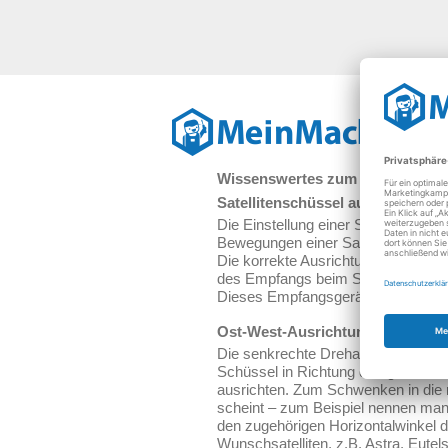
Re
Wissenswertes zum Ausrichten v
Satellitenschüssel ausrichten vo
Die Einstellung einer Satellitensch
Bewegungen einer Sat Schüssel u
Die korrekte Ausrichtung von parab
des Empfangs beim Satellitenschüss
Dieses Empfangsgerät wiederum ve
Ost-West-Ausrichtung einer Sate
Die senkrechte Drehachse einer Sat
Schüssel in Richtung des gewünscht
ausrichten. Zum Schwenken in die ri
scheint – zum Beispiel nennen manc
den zugehörigen Horizontalwinkel d
Wunschsatelliten, z.B. Astra, Eute