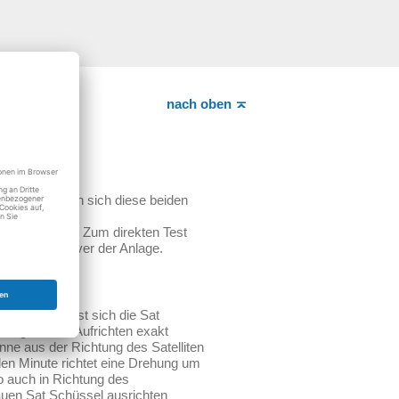
nach oben
n. Meist lassen sich diese beiden
e Messgeräte. Zum direkten Test
 an den Receiver der Anlage.
 Antenne.
se Achse lässt sich die Sat
Neigen bzw. Aufrichten exakt
onne aus der Richtung des Satelliten
den Minute richtet eine Drehung um
o auch in Richtung des
nauen Sat Schüssel ausrichten