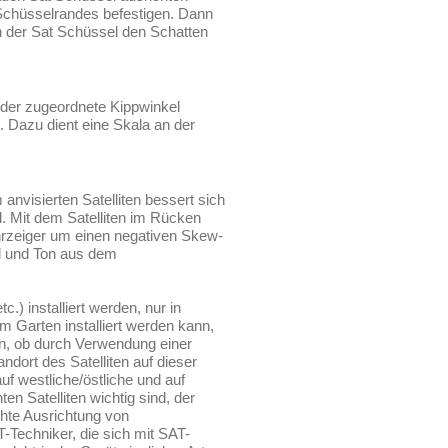
Schüsselrandes befestigen. Dann
n der Sat Schüssel den Schatten
h der zugeordnete Kippwinkel
n. Dazu dient eine Skala an der
nvisierten Satelliten bessert sich
 Mit dem Satelliten im Rücken
hrzeiger um einen negativen Skew-
ld und Ton aus dem
) installiert werden, nur in
 Garten installiert werden kann,
fen, ob durch Verwendung einer
dort des Satelliten auf dieser
f westliche/östliche und auf
n Satelliten wichtig sind, der
chte Ausrichtung von
-Techniker, die sich mit SAT-