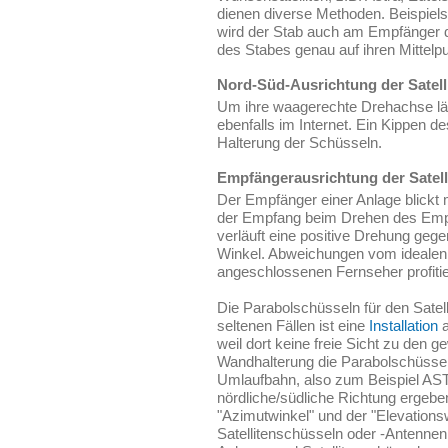
dienen diverse Methoden. Beispiel
wird der Stab auch am Empfänger de
des Stabes genau auf ihren Mittelpu
Nord-Süd-Ausrichtung der Satell
Um ihre waagerechte Drehachse läss
ebenfalls im Internet. Ein Kippen d
Halterung der Schüsseln.
Empfängerausrichtung der Satell
Der Empfänger einer Anlage blickt 
der Empfang beim Drehen des Empf
verläuft eine positive Drehung ge
Winkel. Abweichungen vom idealen 
angeschlossenen Fernseher profitier
Die Parabolschüsseln für den Satell
seltenen Fällen ist eine
Installation
a
weil dort keine freie Sicht zu den 
Wandhalterung die Parabolschüssel 
Umlaufbahn, also zum Beispiel ASTR
nördliche/südliche Richtung ergebe
"Azimutwinkel" und der "Elevations
Satellitenschüsseln oder -Antennen