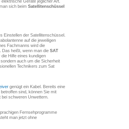
elektrische Geräte jeglicher Art.
 man sich beim
Satellitenschüssel
 Einstellen der Satellitenschüssel.
abolantenne auf die jeweiligen
eines Fachmanns wird die
len. Das heißt, wenn man die
SAT
 die Hilfe eines kundigen
, sondern auch um die Sicherheit
essionellen Technikers zum Sat
iver
genügt ein Kabel. Bereits eine
betroffen sind, können Sie mit
 bei schweren Unwettern.
chsprachigen Fernsehprogramme
steht man jetzt ohne