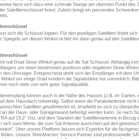
sweise lässt sich dazu eine schmale Stange am obersten Punkt des 
r Satellitenschüssel fixiert. Zuletzt bringt ein passendes Schwenke
nkt.
itenschüssel
t sich die Schüssel kippen. Für den jeweiligen Satelliten findet sic
es Spiegels um diesen Winkel richtet ihn dann genau auf den Satellite
itenschüssel
mit null Grad Skew-Winkel genau auf die Sat Schüssel. Abhängig vom a
ängers um einen bestimmten positiven oder negativen Skew-Winkel.
gen den Uhrzeiger. Entsprechend dreht sich der Empfänger mit dem U
Winkel um einige Grad mindern die Signalstärke nur unmerklich: Bi
en noch stets von sehr guter Signalqualität.
itenempfang können auch in der Nähe des Hauses (z.B. im Garten, etc.
uf dem Hausdach notwendig. Selbst wenn die Parabolantenne nicht im
gewünschten Satelliten gewährleistet ist, empfiehlt es sich zu überprü
an der Haus- oder Garagenwand befestigt werden kann. Je nach Stan
A auf 19,2° Ost, und dem Standort der Satellitenantenne in Bezug au
n sich zwei Werte, die zum Sat Antenne ausrichten auf den gewünschte
winkel". Über unsere Plattform lassen sich Experten für die fachgere
 finden. Unsere 'MeinMacher' Service-Partner sind professionelle SAT