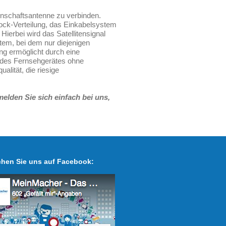
inschaftsantenne zu verbinden.
ock-Verteilung, das Einkabelsystem
Hierbei wird das Satellitensignal
stem, bei dem nur diejenigen
ung ermöglicht durch eine
n des Fernsehgerätes ohne
alität, die riesige
elden Sie sich einfach bei uns,
hen Sie uns auf Facebook: