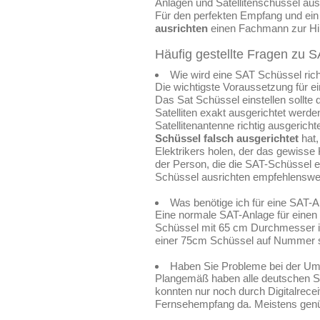
Anlagen und Satellitenschüssel ausr
Für den perfekten Empfang und ein 
ausrichten
einen Fachmann zur Hil
Häufig gestellte Fragen zu S
Wie wird eine SAT Schüssel richt
Die wichtigste Voraussetzung für ei
Das Sat Schüssel einstellen sollte 
Satelliten exakt ausgerichtet werd
Satellitenantenne richtig ausgericht
Schüssel falsch ausgerichtet
hat,
Elektrikers holen, der das gewisse
der Person, die die SAT-Schüssel ei
Schüssel ausrichten empfehlenswer
Was benötige ich für eine SAT-
Eine normale SAT-Anlage für einen T
Schüssel mit 65 cm Durchmesser ist
einer 75cm Schüssel auf Nummer si
Haben Sie Probleme bei der Um
Plangemäß haben alle deutschen S
konnten nur noch durch Digitalrece
Fernsehempfang da. Meistens genüg