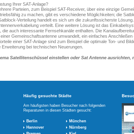
üstung Ihrer SAT-Anlage?
hrere Parteien, zum Beispiel SAT-Receiver, über eine einzige Geme
iebsfähig zu machen, gibt es verschiedene Möglichkeiten; die Satbl
Satblock-Verteilung handelt es sich um die zukunftssicherste Lösung. 
ntennenverkabelung verteilt. Eine weitere Lösung ist das Einkabelsy
n, die auch interessante Fernsehkanäle enthalten. Die Kanalaufbereit
nal einer Gemeinschaftsantenne umwandelt, ein einfaches Anschließe
rteile einer SAT-Anlage sind zum Beispiel die optimale Ton- und Bildqu
 Erweiterung bei technischen Neuerungen.
ma Satellitenschüssel einstellen oder Sat Antenne ausrichten, m
Häufig gesuchte Städte
Besuc
Am häufigsten haben Besucher nach folgenden
Reparaturen in diesen Städten gesucht:
Berlin
München
Hannover
Nürnberg
Bremen
Kiel