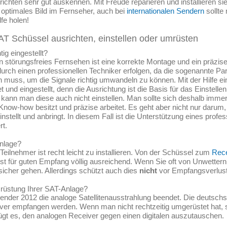
ichten sehr gut auskennen. Mit Freude reparieren und installieren sie 
optimales Bild im Fernseher, auch bei
internationalen Sendern
sollte
fe holen!
AT Schüssel ausrichten, einstellen oder umrüsten
ig eingestellt?
n störungsfreies Fernsehen ist eine korrekte Montage und ein präzises
durch einen professionellen Techniker erfolgen, da die sogenannte Par
en muss, um die Signale richtig umwandeln zu können. Mit der Hilfe 
et und eingestellt, denn die Ausrichtung ist die Basis für das Einstel
 kann man diese auch nicht einstellen. Man sollte sich deshalb immer
 Know-how besitzt und präzise arbeitet. Es geht aber nicht nur darum
nstellt und anbringt. In diesem Fall ist die Unterstützung eines prof
t.
Anlage?
eilnehmer ist recht leicht zu installieren. Von der Schüssel zum
Rece
 für guten Empfang völlig ausreichend. Wenn Sie oft von Unwettern 
cher gehen. Allerdings schützt auch dies
nicht
vor Empfangsverlust
rüstung Ihrer SAT-Anlage?
ender 2012 die analoge Satellitenausstrahlung beendet. Die deuts
iver empfangen werden. Wenn man nicht rechtzeitig umgerüstet hat, 
t es, den analogen Receiver gegen einen digitalen auszutauschen.