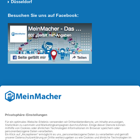
Düsseldorf
Besuchen Sie uns auf Facebook:
Reparatur Revolution
Mit der
Reparatur-Revolution
kämpft MeinMacher für bessere
Reparaturbedingungen in Deutschland: Für Produkte, die sich gut
reparieren lassen, für günstigere Ersatzteile und den Erhalt der
reparierenden Betriebe und des Reparatur-Know-hows in
Deutschland.
Weitere Informationen
FAQ - häufig gestellte Fragen