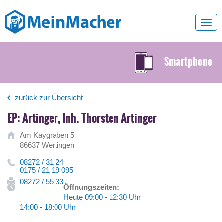
Toggl
navig
Smartphone
zurück zur Übersicht
EP: Artinger, Inh. Thorsten Artinger
Am Kaygraben 5
86637 Wertingen
08272 / 31 24
0175 / 21 19 095
08272 / 55 33
Öffnungszeiten:
Heute 09:00 - 12:30 Uhr
14:00 - 18:00 Uhr