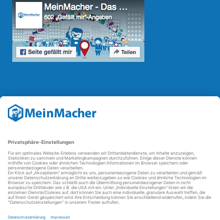
Reparatur Revolution
Mit der
Reparatur-Revolution
kämpft MeinMacher für bessere
Reparaturbedingungen in Deutschland: Für Produkte, die sich gut
reparieren lassen, für günstigere Ersatzteile und den Erhalt der
reparierenden Betriebe und des Reparatur-Know-hows in
Deutschland.
Weitere Informationen
FAQ - häufig gestellte Fragen
Partner werden
Über uns