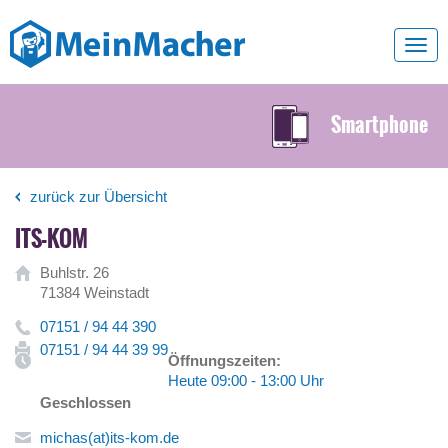
Toggl
navig
Smartphone
zurück zur Übersicht
ITS-KOM
Buhlstr. 26
71384 Weinstadt
07151 / 94 44 390
07151 / 94 44 39 99
Öffnungszeiten:
Heute 09:00 - 13:00 Uhr
Geschlossen
michas(at)its-kom.de