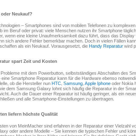
 oder Neukauf?
Technologien – Smartphones sind von mobilen Telefonen zu komplexen
 Ob im Beruf oder privat: viele Menschen nutzen ihr Smartphone täglich
r, wenn eine kleine Unaufmerksamkeit dazu führt, dass das Displa
enn sich andere Fehler bemerkbar machen. Doch in vielen Fällen ka
rschaffen als ein Neukauf. Vorausgesetzt, die
Handy Reparatur
wird p
atur spart Zeit und Kosten
Probleme mit dem Powerbutton, selbstständiges Abschalten des Sma
ll – eine Smartphone Reparatur kann für die Hardware ebenso notwendi
lle, ob die Hersteller nun
HTC
,
Samsung
,
Apple Iphone
oder Nokia h
wie dem Samsung Galaxy lohnt sich häufig die Reparatur in der Smar
Gewicht. Auch die Dauer einer Reparatur ist häufig geringer, als ein n
hließen und alle Smartphone-Einstellungen zu übertragen.
en liefern höchste Qualität
sten von MeinMacher sind erfahren in der Reparatur einer Vielzahl 
y oder andere Modelle – Sie kennen die typischen Fehler und könn