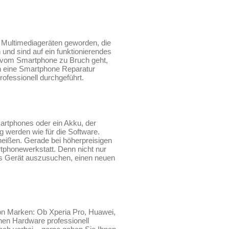
 Multimediageräten geworden, die
 und sind auf ein funktionierendes
y vom Smartphone zu Bruch geht,
nn eine Smartphone Reparatur
rofessionell durchgeführt.
rtphones oder ein Akku, der
g werden wie für die Software.
eißen. Gerade bei höherpreisigen
tphonewerkstatt. Denn nicht nur
eues Gerät auszusuchen, einen neuen
von Marken: Ob Xperia Pro, Huawei,
en Hardware professionell