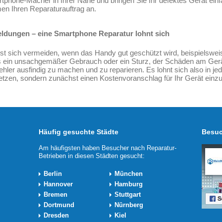
phone-Macher in Ihrer Nähe und bringen Sie Ihr defektes Gerät einf
n Ihren Reparaturauftrag an.
ldungen – eine Smartphone Reparatur lohnt sich
 sich vermeiden, wenn das Handy gut geschützt wird, beispielsweis
s ein unsachgemäßer Gebrauch oder ein Sturz, der Schäden am Gerät
ehler ausfindig zu machen und zu reparieren. Es lohnt sich also in j
setzen, sondern zunächst einen Kostenvoranschlag für Ihr Gerät einz
Häufig gesuchte Städte
Besuc
Am häufigsten haben Besucher nach Reparatur-
Betrieben in diesen Städten gesucht:
Berlin
München
Hannover
Hamburg
Bremen
Stuttgart
Dortmund
Nürnberg
Dresden
Kiel