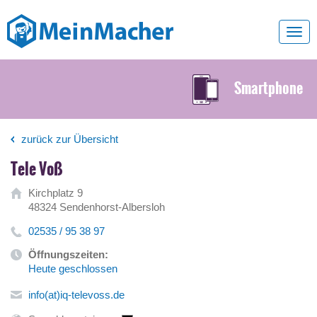
Toggl
navig
Smartphone
zurück zur Übersicht
Tele Voß
Kirchplatz 9
48324 Sendenhorst-Albersloh
02535 / 95 38 97
Öffnungszeiten:
Heute geschlossen
info(at)iq-televoss.de