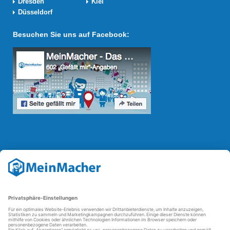
Dresden
Kiel
Düsseldorf
Besuchen Sie uns auf Facebook:
Reparatur Revolution
Mit der
Reparatur-Revolution
kämpft MeinMacher für bessere
Reparaturbedingungen in Deutschland: Für Produkte, die sich gut
reparieren lassen, für günstigere Ersatzteile und den Erhalt der
reparierenden Betriebe und des Reparatur-Know-hows in
Deutschland.
Weitere Informationen