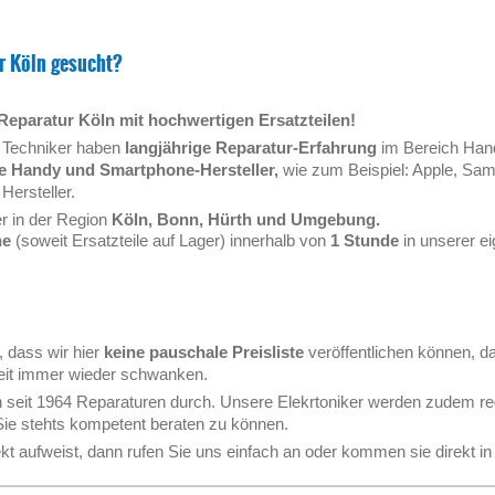
r
Köln gesucht?
Reparatur Köln mit hochwertigen Ersatzteilen!
 Techniker haben
langjährige Reparatur-Erfahrung
im Bereich Han
lle Handy und Smartphone-Hersteller,
wie zum Beispiel: Apple, Sa
Hersteller.
r in der Region
Köln, Bonn, Hürth und Umgebung.
ne
(soweit Ersatzteile auf Lager) innerhalb von
1 Stunde
in unserer e
, dass wir hier
keine pauschale Preisliste
veröffentlichen können, d
keit immer wieder schwanken.
n seit 1964 Reparaturen durch. Unsere Elekrtoniker werden zudem r
Sie stehts kompetent beraten zu können.
t aufweist, dann rufen Sie uns einfach an oder kommen sie direkt i