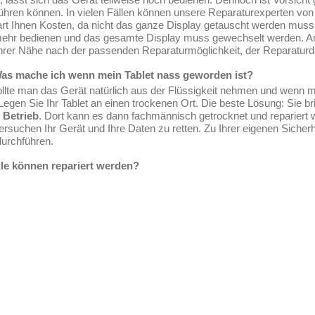
führen können. In vielen Fällen können unsere Reparaturexperten vo
art Ihnen Kosten, da nicht das ganze Display getauscht werden muss
mehr bedienen und das gesamte Display muss gewechselt werden. Am
hrer Nähe nach der passenden Reparaturmöglichkeit, der Reparaturda
Was mache ich wenn mein Tablet nass geworden ist?
 sollte man das Gerät natürlich aus der Flüssigkeit nehmen und wen
gen Sie Ihr Tablet an einen trockenen Ort. Die beste Lösung: Sie bri
 Betrieb
. Dort kann es dann fachmännisch getrocknet und reparier
suchen Ihr Gerät und Ihre Daten zu retten. Zu Ihrer eigenen Sicherhe
durchführen.
le können repariert werden?