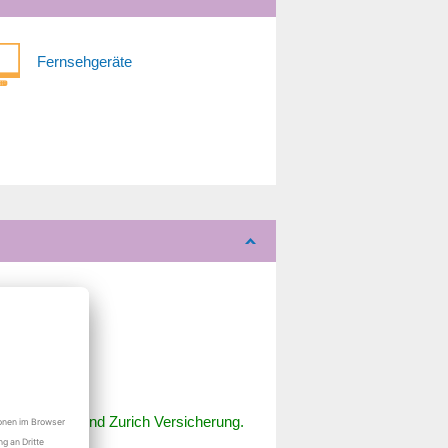
Fernsehgeräte
r
r
r
r
r
ial, Allianz und Zurich Versicherung.