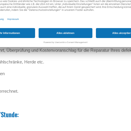
hrt, Überprüfung und Kostenvoranschlag für die Reparatur Ihres defe
hlschränke, Herde etc.
nen
errechnet.
/Stunde: