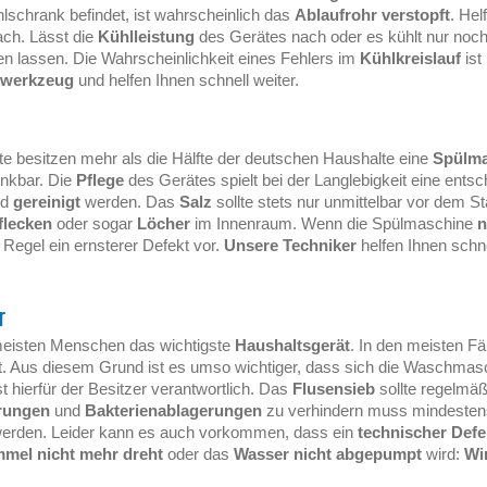
lschrank befindet, ist wahrscheinlich das
Ablaufrohr verstopft
. Hel
ach. Lässt die
Kühlleistung
des Gerätes nach oder es kühlt nur noc
 lassen. Die Wahrscheinlichkeit eines Fehlers im
Kühlkreislauf
ist
lwerkzeug
und helfen Ihnen schnell weiter.
ute besitzen mehr als die Hälfte der deutschen Haushalte eine
Spülma
enkbar. Die
Pflege
des Gerätes spielt bei der Langlebigkeit eine ents
nd
gereinigt
werden. Das
Salz
sollte stets nur unmittelbar vor dem 
flecken
oder sogar
Löcher
im Innenraum. Wenn die Spülmaschine
n
er Regel ein ernsterer Defekt vor.
Unsere Techniker
helfen Ihnen schn
r
 meisten Menschen das wichtigste
Haushaltsgerät
. In den meisten F
t. Aus diesem Grund ist es umso wichtiger, dass sich die Waschmasc
ist hierfür der Besitzer verantwortlich. Das
Flusensieb
sollte regelmäß
rungen
und
Bakterienablagerungen
zu verhindern muss mindestens
werden. Leider kann es auch vorkommen, dass ein
technischer Defe
mel nicht mehr dreht
oder das
Wasser nicht abgepumpt
wird:
Wi