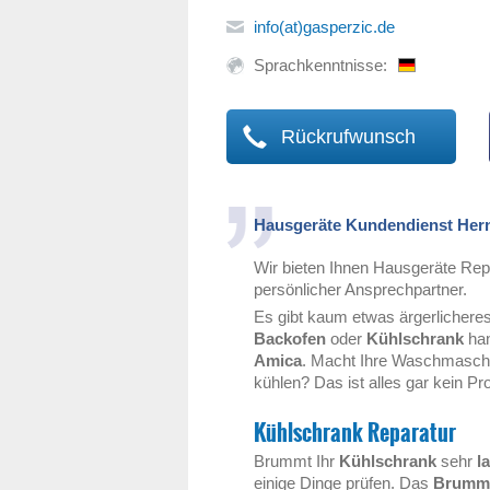
info(at)gasperzic.de
Sprachkenntnisse:
Rückrufwunsch
Hausgeräte Kundendienst Her
Wir bieten Ihnen Hausgeräte Repa
persönlicher Ansprechpartner.
Es gibt kaum etwas ärgerlicheres
Backofen
oder
Kühlschrank
han
Amica
. Macht Ihre Waschmaschi
kühlen? Das ist alles gar kein P
Kühlschrank Reparatur
Brummt Ihr
Kühlschrank
sehr
l
einige Dinge prüfen. Das
Brumm