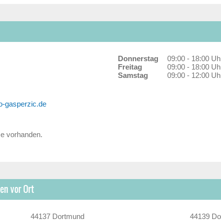
Donnerstag
09:00 - 18:00 Uh
Freitag
09:00 - 18:00 Uh
Samstag
09:00 - 12:00 Uh
o-gasperzic.de
ze vorhanden.
en vor Ort
44137 Dortmund
44139 Do