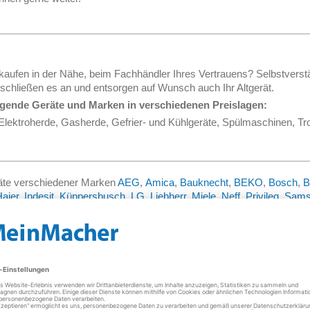
ufen in der Nähe, beim Fachhändler Ihres Vertrauens? Selbstverständ
hließen es an und entsorgen auf Wunsch auch Ihr Altgerät.
olgende Geräte und Marken in verschiedenen Preislagen:
lektroherde, Gasherde, Gefrier- und Kühlgeräte, Spülmaschinen, T
räte verschiedener Marken
AEG
,
Amica
,
Bauknecht
,
BEKO
,
Bosch
,
B
aier
,
Indesit
,
Küppersbusch
,
LG
,
Liebherr
,
Miele
,
Neff
,
Privileg
,
Sams
ool
,
Zanker
oder
Zanussi
.
eser Marken informieren wir Sie gerne telefonisch sowie per E-Mail.