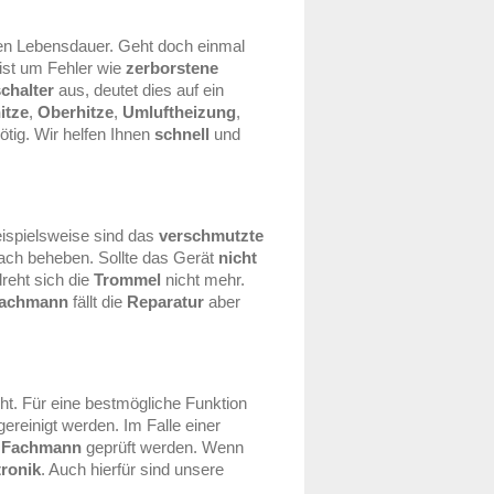
ten Lebensdauer. Geht doch einmal
ist um Fehler wie
zerborstene
chalter
aus, deutet dies auf ein
itze
,
Oberhitze
,
Umluftheizung
,
ötig. Wir helfen Ihnen
schnell
und
ispielsweise sind das
verschmutzte
fach beheben. Sollte das Gerät
nicht
dreht sich die
Trommel
nicht mehr.
achmann
fällt die
Reparatur
aber
t. Für eine bestmögliche Funktion
ereinigt werden. Im Falle einer
m
Fachmann
geprüft werden. Wenn
tronik
. Auch hierfür sind unsere