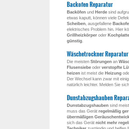
Backofen Reparatur
Backöfen
und
Herde
sind aufgru
etwas kaputt, können viele Defe
Scheiben
, ausgefallene
Backof
elektrisches Problem hin. Hier k
Grillheizkörper
oder
Kochplatt
günstig
.
Wäschetrockner Reparatur
Die meisten
Störungen
an
Wäsc
Flusensiebe
oder
verstopfte L
heizen
ist meist die
Heizung
ode
Der Wechsel kann zwar mit eini
natürlich leichter. Melden Sie si
Dunstabzugshauben Repar
Dunstabzugshauben
sind meist
muss das Gerät
regelmäßig ger
übermäßigen Geräuschentwic
sich das Gerät
nicht mehr regel
Techniker
zuständig und helfen I