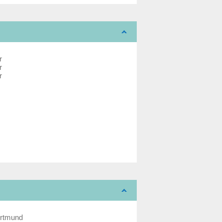
r
r
r
rtmund