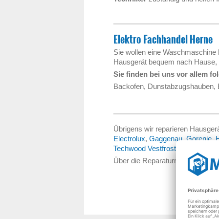
Elektro Fachhandel Herne
Sie wollen eine Waschmaschine ka
Hausgerät bequem nach Hause, sc
Sie finden bei uns vor allem f
Backofen, Dunstabzugshauben, E
Übrigens wir reparieren Hausge
Electrolux
,
Gaggenau
,
Gorenje
,
H
Techwood Vestfrost Luxor
,
Whirlp
Über die Reparaturmöglichkeit di