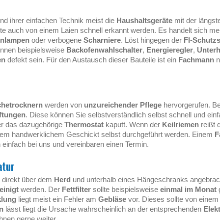
nd ihrer einfachen Technik meist die
Haushaltsgeräte
mit der längs
kte auch von einem Laien schnell erkannt werden. Es handelt sich me
enlampen
oder verbogene
Scharniere
. Löst hingegen der
FI-Schutzs
önnen beispielsweise
Backofenwahlschalter
,
Energieregler
,
Unterh
en
defekt sein. Für den Austausch dieser Bauteile ist ein
Fachmann
n
hetrocknern
werden von
unzureichender Pflege
hervorgerufen. Be
üftungen
. Diese können Sie selbstverständlich selbst schnell und ein
r das dazugehörige
Thermostat
kaputt. Wenn der
Keilriemen
reißt 
gem handwerklichem Geschickt selbst durchgeführt werden. Einem
F
ch einfach bei uns und vereinbaren einen Termin.
atur
 direkt über dem
Herd
und unterhalb eines Hängeschranks angebrach
einigt
werden. Der
Fettfilter
sollte beispielsweise
einmal im Monat
g
klung
liegt meist ein Fehler am
Gebläse
vor. Dieses sollte von eine
n
lässt liegt die Ursache wahrscheinlich an der entsprechenden
Elek
hnen gerne weiter.