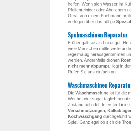
helfen. Wenn sich Wasser im Küh
Pfeifenreiniger oder Ähnlichem n
Gerät von einem Fachmann prüfen
verfügen über das nötige
Spezia
Spülmaschinen Reparatur
Früher galt sie als Luxusgut. He
viele Menschen mittlerweile und
regelmäßig herausgenommen u
werden. Andernfalls drohen
Rost
nicht mehr abpumpt
, liegt in d
Rufen Sie uns einfach an!
Waschmaschinen Reparatu
Die
Waschmaschine
ist für die
Woche oder sogar täglich benutz
Zustand befindet. In erster Linie 
Verschmutzungen
,
Kalkablage
Kochwaschgang
durchgeführt 
Spiel. Ganz egal ob sich die
Trom