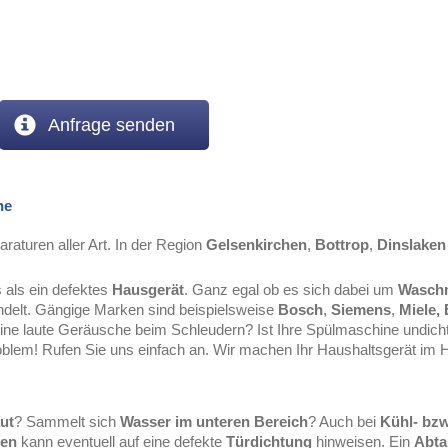
Anfrage senden
ne
raturen aller Art. In der Region
Gelsenkirchen
,
Bottrop
,
Dinslaken
 als ein defektes
Hausgerät
. Ganz egal ob es sich dabei um
Wasch
delt. Gängige Marken sind beispielsweise
Bosch
,
Siemens
,
Miele,
ne laute Geräusche beim Schleudern? Ist Ihre Spülmaschine undicht
roblem! Rufen Sie uns einfach an. Wir machen Ihr Haushaltsgerät im 
aut
? Sammelt sich
Wasser im unteren Bereich
? Auch bei
Kühl- bzw
en
kann eventuell auf eine defekte
Türdichtung
hinweisen. Ein
Abta