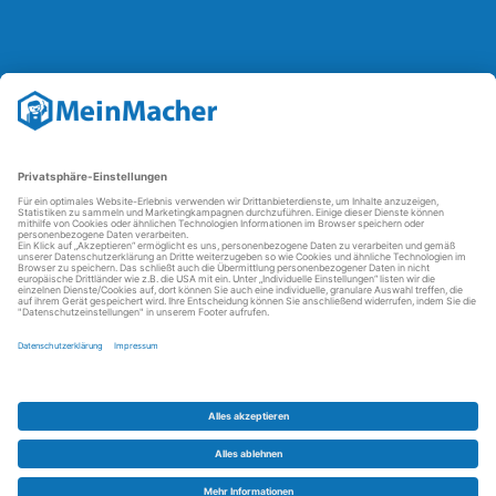
Reparatur Revolution
Mit der
Reparatur-Revolution
kämpft MeinMacher für bessere
Reparaturbedingungen in Deutschland: Für Produkte, die sich gut
reparieren lassen, für günstigere Ersatzteile und den Erhalt der
reparierenden Betriebe und des Reparatur-Know-hows in
Deutschland.
Weitere Informationen
FAQ - häufig gestellte Fragen
Partner werden
Über uns
Impressum
Datenschutz
AGBs
Kontakt
Barrierefreiheit
Partnerportal