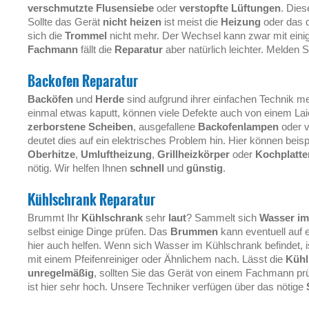
verschmutzte Flusensiebe
oder
verstopfte Lüftungen
. Dies
Sollte das Gerät
nicht heizen
ist meist die
Heizung
oder das 
sich die
Trommel
nicht mehr. Der Wechsel kann zwar mit ein
Fachmann
fällt die
Reparatur
aber natürlich leichter. Melden 
Backofen Reparatur
Backöfen
und
Herde
sind aufgrund ihrer einfachen Technik me
einmal etwas kaputt, können viele Defekte auch von einem Lai
zerborstene Scheiben
, ausgefallene
Backofenlampen
oder 
deutet dies auf ein elektrisches Problem hin. Hier können beis
Oberhitze
,
Umluftheizung
,
Grillheizkörper
oder
Kochplatte
nötig. Wir helfen Ihnen
schnell
und
günstig
.
Kühlschrank Reparatur
Brummt Ihr
Kühlschrank
sehr
laut
? Sammelt sich
Wasser im
selbst einige Dinge prüfen. Das
Brummen
kann eventuell auf 
hier auch helfen. Wenn sich Wasser im Kühlschrank befindet, 
mit einem Pfeifenreiniger oder Ähnlichem nach. Lässt die
Kühl
unregelmäßig
, sollten Sie das Gerät von einem Fachmann prü
ist hier sehr hoch. Unsere Techniker verfügen über das nötige