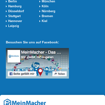
Berlin
München
Hamburg
Köln
Düsseldorf
Nürnberg
Stuttgart
Bremen
Hannover
Kiel
Leipzig
Besuchen Sie uns auf Facebook:
Reparatur Revolution
Mit der
Reparatur-Revolution
kämpft MeinMacher für bessere