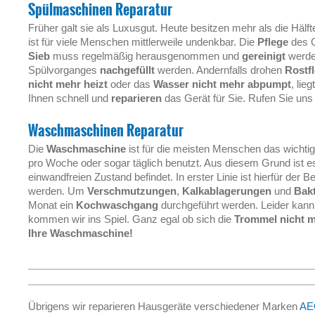
Spülmaschinen Reparatur
Früher galt sie als Luxusgut. Heute besitzen mehr als die Häl
ist für viele Menschen mittlerweile undenkbar. Die
Pflege
des G
Sieb
muss regelmäßig herausgenommen und
gereinigt
werde
Spülvorganges
nachgefüllt
werden. Andernfalls drohen
Rostf
nicht mehr heizt
oder das
Wasser nicht mehr abpumpt
, lie
Ihnen schnell und
reparieren
das Gerät für Sie. Rufen Sie uns 
Waschmaschinen Reparatur
Die
Waschmaschine
ist für die meisten Menschen das wichti
pro Woche oder sogar täglich benutzt. Aus diesem Grund ist e
einwandfreien Zustand befindet. In erster Linie ist hierfür der 
werden. Um
Verschmutzungen
,
Kalkablagerungen
und
Bak
Monat ein
Kochwaschgang
durchgeführt werden. Leider kan
kommen wir ins Spiel. Ganz egal ob sich die
Trommel nicht m
Ihre Waschmaschine!
Übrigens wir reparieren Hausgeräte verschiedener Marken
AE