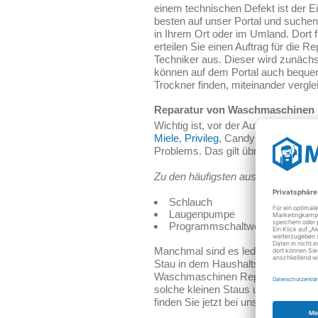
einem technischen Defekt ist der 
besten auf unser Portal und suche
in Ihrem Ort oder im Umland. Dort
erteilen Sie einen Auftrag für die
Techniker aus. Dieser wird zunächs
können auf dem Portal auch beque
Trockner finden, miteinander vergl
Reparatur von Waschmaschinen m
Wichtig ist, vor der Auftragserte
Miele
,
Privileg
, Candy Hoover oder
Problems. Das gilt übrigens auch f
Zu den häufigsten auszutauschend
Schlauch
Laugenpumpe
Programmschaltwerk
Manchmal sind es lediglich ein ve
Stau in dem Haushaltsgerät verursa
Waschmaschinen Reparatur vor Ort 
solche kleinen Staus und Verstopf
finden Sie jetzt bei uns den besten