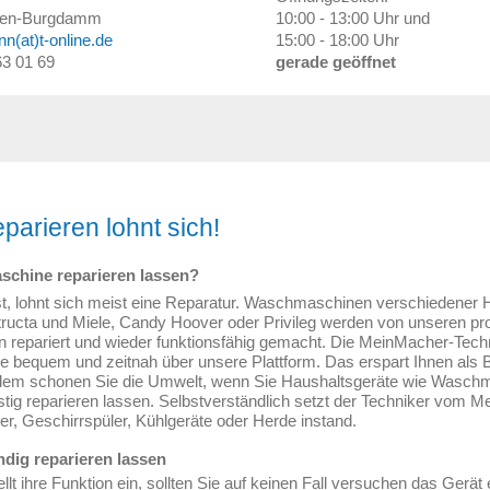
en-Burgdamm
10:00 - 13:00 Uhr und
nn(at)t-online.de
15:00 - 18:00 Uhr
 63 01 69
gerade geöffnet
parieren lohnt sich!
schine reparieren lassen?
, lohnt sich meist eine Reparatur. Waschmaschinen verschiedener H
ucta und Miele, Candy Hoover oder Privileg werden von unseren prof
n repariert und wieder funktionsfähig gemacht. Die MeinMacher-Tech
e bequem und zeitnah über unsere Plattform. Das erspart Ihnen als Be
em schonen Sie die Umwelt, wenn Sie Haushaltsgeräte wie Waschma
tig reparieren lassen. Selbstverständlich setzt der Techniker vom 
r, Geschirrspüler, Kühlgeräte oder Herde instand.
dig reparieren lassen
lt ihre Funktion ein, sollten Sie auf keinen Fall versuchen das Gerät