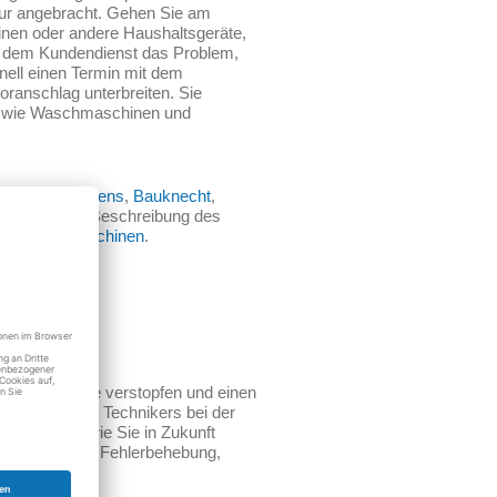
tur angebracht. Gehen Sie am
inen oder andere Haushaltsgeräte,
ie dem Kundendienst das Problem,
nell einen Termin mit dem
oranschlag unterbreiten. Sie
en wie Waschmaschinen und
,
Bosch
,
Siemens
,
Bauknecht
,
ichst genaue Beschreibung des
oder
Spülmaschinen
.
Waschmaschine verstopfen und einen
itsstunde des Technikers bei der
ch Tipps, wie Sie in Zukunft
 oder kleinere Fehlerbehebung,