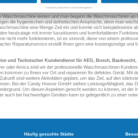
ischen Waschmaschine
schine kam 1946 zuerst in Amerika auf den Markt, fünf Jahre später
ine Waschmaschine leisten und man begann die Waschmaschinen an H
egen die hygienischen und ästhetischen Ansprüche, denn man wechs
schmaschine eine Menge Zeit ein und konnte sich beispielsweise a
 heutzutage mit immer luxuriöseren und komfortableren Funktionen
ne nicht mehr funktionieren, ist es sinnvoll, diese von einem profess
cher Reparaturservice erstellt Ihnen gern eine kostengünstige und 
ce und Technischer Kundendienst für AEG, Bosch, Bauknecht, M
ver oder Amica sind wir der professionelle Waschmaschinen Kundendi
n kommen zu Ihnen vor Ort und reparieren Ihr defektes Gerät. Mit d
ie Zukunft sind weitere Aktivitäten geplant, um das Ziel, auf den stä
können. Bei der Candy Hoover GmbH stehen Leistungsfähigkeit, das D
rdergrund. Um diesen Aspekten gerecht werden zu können, ist der 
ber auch bei hochwertigen Geräten kann es gelegentlich zu einer not
Häufig gesuchte Städte
Besuc