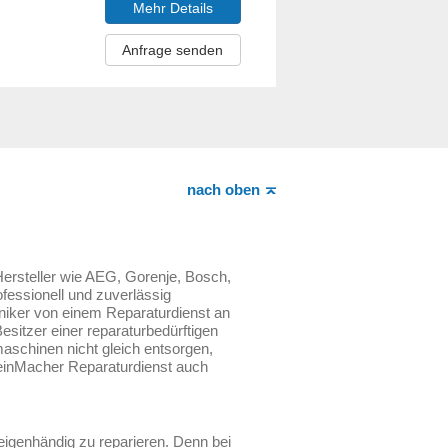
Mehr Details
Anfrage senden
nach oben
ersteller wie AEG, Gorenje, Bosch,
essionell und zuverlässig
niker von einem Reparaturdienst an
sitzer einer reparaturbedürftigen
schinen nicht gleich entsorgen,
MeinMacher Reparaturdienst auch
 eigenhändig zu reparieren. Denn bei