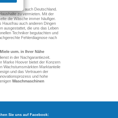
 erreichte sie auch Deutschland.
aushalte zu vermieten. Mit der
elte die Wäsche immer häufiger.
ls Hausfrau auch anderen Dingen
 ausgestattet, die uns das Leben
ionellen Techniker begutachten und
fachgerechte Fehlerdiagnose nach
iele uvm. in Ihrer Nähe
enst in der Nachgarantiezeit.
er Marke Hoover bietet der Konzern
rksten Wachstumsmärkten Marktanteile
esign und das Vertrauen der
Innovationsprozess und hohe
wenigen
Waschmaschinen
hen Sie uns auf Facebook: