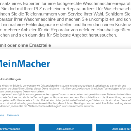
Einsatz eines Experten für eine fachgerechte Waschmaschinenrepara
n Sie dort mit Ihrer PLZ nach einem Reparaturdienst für Waschmasch
 finden Sie die Telefonnummern vom Service Ihrer Wahl. Schildern S
 Reparatur Ihrer Waschmaschine und machen Sie unkompliziert und sch
t einmal eine Fehlerdiagnose erstellen und Ihnen dann einen Kostenv
m mehrere Anbieter für die Reparatur von defekten Haushaltsgerät
eichen und sich dann das für Sie beste Angebot heraussuchen.
it oder ohne Ersatzteile
ilung dem Service für Waschmaschinen den Namen der Marke wie
AEG
Electrolux
und das jeweilige Modell zu nennen. Außerdem eine mögl
ür die Reparatur anderer Haushaltsgeräte wie
Trockner
,
Kühlschrank
en Ersatzteilen bei Waschmaschinen Reparaturen gehören z. B.
rklemmter Schlauch oder Kleinteile wie Knöpfe und Münzen, die die 
chen. Dann haben Sie lediglich die Anfahrt und die angefangene Arbe
zu bezahlen. Gerne gibt Ihnen der Fachmann vom Reparaturdienst au
ungen in Ihrer Waschmaschine vermeiden. Egal ob größere Reparatur
 Service für Ihre defekte Waschmaschine!