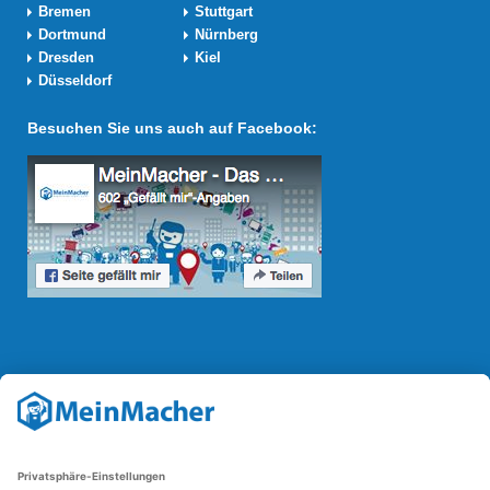
Bremen
Stuttgart
Dortmund
Nürnberg
Dresden
Kiel
Düsseldorf
Besuchen Sie uns auch auf Facebook:
Reparatur Revolution
Mit der
Reparatur-Revolution
kämpft MeinMacher für bessere
Reparaturbedingungen in Deutschland: Für Produkte, die sich gut
reparieren lassen, für günstigere Ersatzteile und den Erhalt der
reparierenden Betriebe und des Reparatur-Know-hows in
Deutschland.