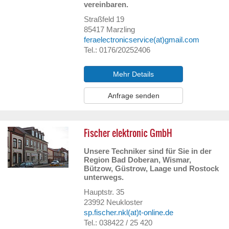
vereinbaren.
Straßfeld 19
85417
Marzling
feraelectronicservice(at)gmail.com
Tel.: 0176/20252406
Mehr Details
Anfrage senden
Fischer elektronic GmbH
Unsere Techniker sind für Sie in der
Region Bad Doberan, Wismar,
Bützow, Güstrow, Laage und Rostock
unterwegs.
Hauptstr. 35
23992
Neukloster
sp.fischer.nkl(at)t-online.de
Tel.: 038422 / 25 420