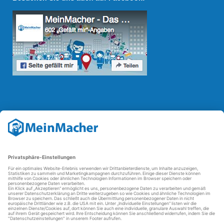
Reparatur Revolution
Mit der
Reparatur-Revolution
kämpft MeinMacher für bessere
Reparaturbedingungen in Deutschland: Für Produkte, die sich gut
reparieren lassen, für günstigere Ersatzteile und den Erhalt der
reparierenden Betriebe und des Reparatur-Know-hows in
Deutschland.
Weitere Informationen
FAQ - häufig gestellte Fragen
Partner werden
Über uns