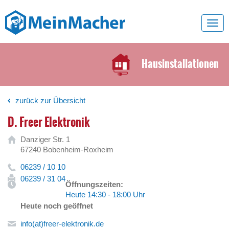
Toggl
navig
Hausinstallationen
zurück zur Übersicht
D. Freer Elektronik
Danziger Str. 1
67240 Bobenheim-Roxheim
06239 / 10 10
06239 / 31 04
Öffnungszeiten:
Heute 14:30 - 18:00 Uhr
Heute noch geöffnet
info(at)freer-elektronik.de