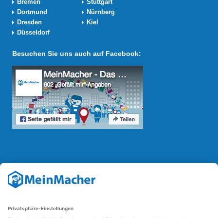
Bremen
Stuttgart
Dortmund
Nürnberg
Dresden
Kiel
Düsseldorf
Besuchen Sie uns auch auf Facebook:
Reparatur Revolution
Mit der
Reparatur-Revolution
kämpft MeinMacher für bessere
Reparaturbedingungen in Deutschland: Für Produkte, die sich gut
reparieren lassen, für günstigere Ersatzteile und den Erhalt der
reparierenden Betriebe und des Reparatur-Know-hows in
Deutschland.