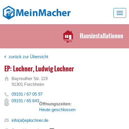
Toggl
navig
Hausinstallationen
zurück zur Übersicht
EP: Lochner, Ludwig Lochner
Bayreuther Str. 119
91301 Forchheim
09191 / 67 05 97
09191 / 65 643
Öffnungszeiten:
Heute geschlossen
info(at)eplochner.de