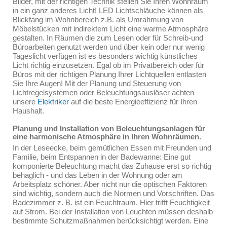
Bilder, mit der richtigen Technik stellen Sie Ihren Wohnraum
in ein ganz anderes Licht! LED Lichtschläuche können als
Blickfang im Wohnbereich z.B. als Umrahmung von
Möbelstücken mit indirektem Licht eine warme Atmosphäre
gestalten. In Räumen die zum Lesen oder für Schreib-und
Büroarbeiten genutzt werden und über kein oder nur wenig
Tageslicht verfügen ist es besonders wichtig künstliches
Licht richtig einzusetzen. Egal ob im Privatbereich oder für
Büros mit der richtigen Planung Ihrer Lichtquellen entlasten
Sie Ihre Augen! Mit der Planung und Steuerung von
Lichtregelsystemen oder Beleuchtungsauslöser achten
unsere
Elektriker
auf die beste Energieeffizienz für Ihren
Haushalt.
Planung und Installation von Beleuchtungsanlagen für
eine harmonische Atmosphäre in Ihren Wohnräumen.
In der Leseecke, beim gemütlichen Essen mit Freunden und
Familie, beim Entspannen in der Badewanne: Eine gut
komponierte Beleuchtung macht das Zuhause erst so richtig
behaglich - und das Leben in der Wohnung oder am
Arbeitsplatz schöner. Aber nicht nur die optischen Faktoren
sind wichtig, sondern auch die Normen und Vorschriften. Das
Badezimmer z. B. ist ein Feuchtraum. Hier trifft Feuchtigkeit
auf Strom. Bei der Installation von Leuchten müssen deshalb
bestimmte Schutzmaßnahmen berücksichtigt werden. Eine