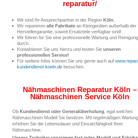
reparatur/
Wir sind Ihr Ansprechpartner in der Region
Köln.
Wir reparieren
alle Fabrikate
an Kleingeräten außerhalb der
Herstellergarantie, soweit Ersatzteile verfügbar sind!
Wir führen für Sie eine professionelle Wartung und Reinigung
durch.
Kontaktieren Sie uns hierzu und testen Sie
unseren
professionellen Service!
Für weitere Infos können Sie uns gerne auch auf
www.repara
kundendienst-koeln.de
besuchen.
Nähmaschinen Reparatur Köln –
Nähmaschinen Service Köln
Ob
Kundendienst oder Generalüberholung
, egal welches
Nähmaschinen Modell Sie besitzen. Mit regelmäßigen Wartun
erhöhen Sie die Lebensdauer und Einsatzfähigkeit Ihrer
Nähmaschine.
Unsere Techniker reparieren fast jedes Modell und Fabrika