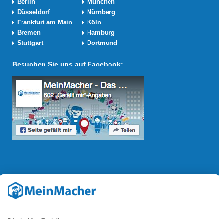
Berlin
München
Düsseldorf
Nürnberg
Frankfurt am Main
Köln
Bremen
Hamburg
Stuttgart
Dortmund
Besuchen Sie uns auf Facebook:
Reparatur Revolution
Mit der
Reparatur-Revolution
kämpft MeinMacher für bessere
Reparaturbedingungen in Deutschland: Für Produkte, die sich gut
reparieren lassen, für günstigere Ersatzteile und den Erhalt der
reparierenden Betriebe und des Reparatur-Know-hows in