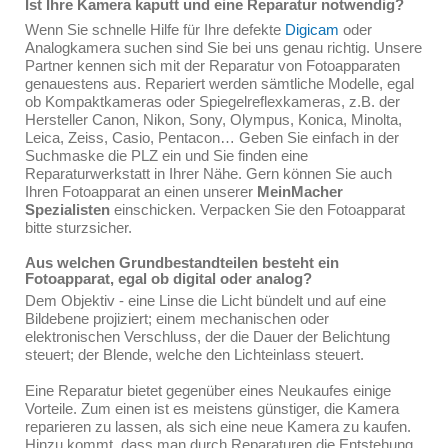
Ist Ihre Kamera kaputt und eine Reparatur notwendig?
Wenn Sie schnelle Hilfe für Ihre defekte
Digicam
oder
Analogkamera suchen sind Sie bei uns genau richtig. Unsere
Partner kennen sich mit der Reparatur von Fotoapparaten
genauestens aus. Repariert werden sämtliche Modelle, egal
ob Kompaktkameras oder Spiegelreflexkameras, z.B. der
Hersteller Canon, Nikon, Sony, Olympus, Konica, Minolta,
Leica, Zeiss, Casio, Pentacon… Geben Sie einfach in der
Suchmaske die PLZ ein und Sie finden eine
Reparaturwerkstatt in Ihrer Nähe. Gern können Sie auch
Ihren Fotoapparat an einen unserer
MeinMacher
Spezialisten
einschicken. Verpacken Sie den Fotoapparat
bitte sturzsicher.
Aus welchen Grundbestandteilen besteht ein
Fotoapparat, egal ob digital oder analog?
Dem Objektiv - eine Linse die Licht bündelt und auf eine
Bildebene projiziert; einem mechanischen oder
elektronischen Verschluss, der die Dauer der Belichtung
steuert; der Blende, welche den Lichteinlass steuert.
Eine Reparatur bietet gegenüber eines Neukaufes einige
Vorteile. Zum einen ist es meistens günstiger, die Kamera
reparieren zu lassen, als sich eine neue Kamera zu kaufen.
Hinzu kommt, dass man durch Reparaturen die Entstehung