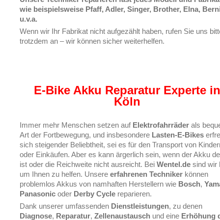
wie beispielsweise Pfaff, Adler, Singer, Brother, Elna, Bern
u.v.a.
Wenn wir Ihr Fabrikat nicht aufgezählt haben, rufen Sie uns bitt
trotzdem an – wir können sicher weiterhelfen.
E-Bike Akku Reparatur Experte i
Köln
Immer mehr Menschen setzen auf
Elektrofahrräder
als beq
Art der Fortbewegung, und insbesondere
Lasten-E-Bikes
erfr
sich steigender Beliebtheit, sei es für den Transport von Kinder
oder Einkäufen. Aber es kann ärgerlich sein, wenn der Akku de
ist oder die Reichweite nicht ausreicht. Bei
Wentel.de
sind wir 
um Ihnen zu helfen. Unsere
erfahrenen Techniker
können
problemlos Akkus von namhaften Herstellern wie
Bosch
,
Yam
Panasonic
oder
Derby Cycle
reparieren.
Dank unserer umfassenden
Dienstleistungen
, zu denen
Diagnose
,
Reparatur
,
Zellenaustausch
und eine
Erhöhung 