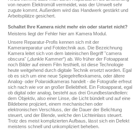
von neuem Elektromüll vermeidet, was der Umwelt sehr
zugute kommt. Außerdem wird das Handwerk gestärkt und
Arbeitsplätze gesichert.
Schaltet Ihre Kamera nicht mehr ein oder startet nicht?
Meistens liegt der Fehler hier am Kamera Modul.
Unsere Reparatur-Profis kennen sich mit der
Kamerareparatur und Fototechnik aus. Die Bezeichnung
Kamera leitet sich von dem lateinischen Begriff "camera
obscura" („dunkle Kammer“) ab. Wo früher der Fotoapparat
noch Bilder auf einem Film festhielt, ist diese Technologie
heute weitgehend durch digitale Technik ersetzt worden. Egal
ob es sich um eine neue Spiegelreflexkamera, oder ältere
Analog- oder Polaroidkameras handelt - die Fotografie erfreut
sich nach wie vor an großer Beliebtheit. Ein Fotoapparat, egal
ob digital oder analog, besteht aus drei Grundbestandteilen:
dem Objektiv, also einer Linse, die Licht bündelt und auf eine
Bildebene projiziert, einem mechanischen oder
elektronischen Verschluss, der die Dauer der Belichtung
steuert, und der Blende, welche den Lichteinlass steuert.
Trotz des meist komplizierten Aufbaus, lässt sich ein Defekt
meistens schnell und unkompliziert beheben.