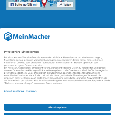
Reparatur Revolution
Mit der
Reparatur-Revolution
kämpft MeinMacher für bessere
Reparaturbedingungen in Deutschland: Für Produkte, die sich gut
reparieren lassen, für günstigere Ersatzteile und den Erhalt der
reparierenden Betriebe und des Reparatur-Know-hows in
Deutschland.
Weitere Informationen
FAQ - häufig gestellte Fragen
Partner werden
Über uns
Impressum
Datenschutz
AGBs
Kontakt
Barrierefreiheit
Partnerportal