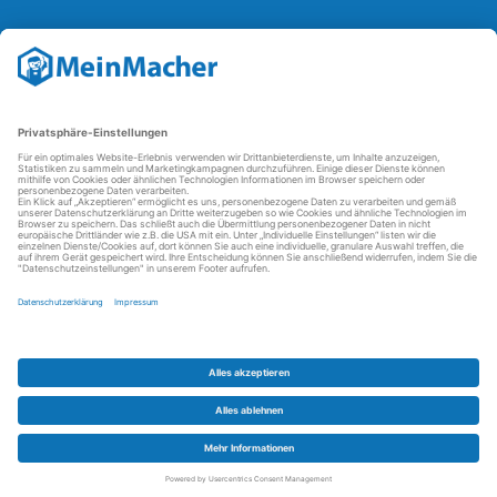
Reparatur Revolution
Mit der
Reparatur-Revolution
kämpft MeinMacher für bessere
Reparaturbedingungen in Deutschland: Für Produkte, die sich gut
reparieren lassen, für günstigere Ersatzteile und den Erhalt der
reparierenden Betriebe und des Reparatur-Know-hows in
Deutschland.
Weitere Informationen
FAQ - häufig gestellte Fragen
Partner werden
Über uns
Impressum
Datenschutz
AGBs
Kontakt
Barrierefreiheit
Partnerportal